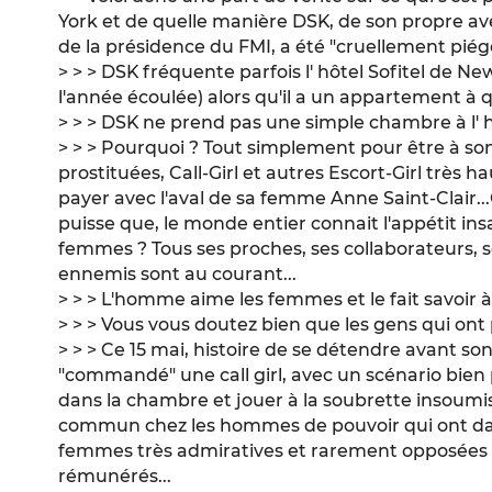
York et de quelle manière DSK, de son propre av
de la présidence du FMI, a été "cruellement piégé"
> > > DSK fréquente parfois l' hôtel Sofitel de Ne
l'année écoulée) alors qu'il a un appartement à 
> > > DSK ne prend pas une simple chambre à l' hô
> > > Pourquoi ? Tout simplement pour être à son 
prostituées, Call-Girl et autres Escort-Girl très 
payer avec l'aval de sa femme Anne Saint-Clair...
puisse que, le monde entier connait l'appétit ins
femmes ? Tous ses proches, ses collaborateurs, s
ennemis sont au courant...
> > > L'homme aime les femmes et le fait savoir à 
> > > Vous vous doutez bien que les gens qui ont 
> > > Ce 15 mai, histoire de se détendre avant so
"commandé" une call girl, avec un scénario bien pr
dans la chambre et jouer à la soubrette insoum
commun chez les hommes de pouvoir qui ont da
femmes très admiratives et rarement opposées à
rémunérés...