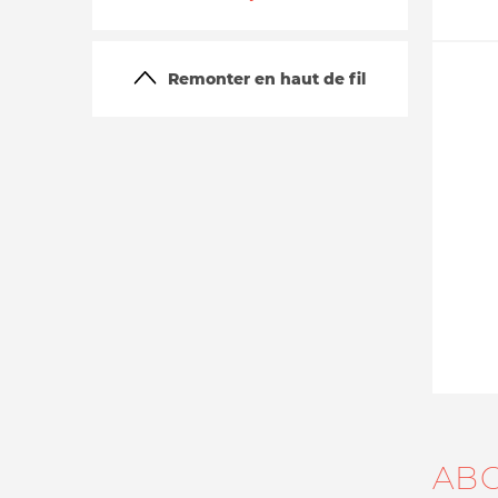
Remonter en haut de fil
La vie du site
AB