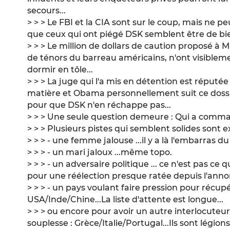
secours...
> > > Le FBI et la CIA sont sur le coup, mais ne p
que ceux qui ont piégé DSK semblent être de bien
> > > Le million de dollars de caution proposé à
de ténors du barreau américains, n'ont visibl
dormir en tôle...
> > > La juge qui l'a mis en détention est réputée 
matière et Obama personnellement suit ce dossie
pour que DSK n'en réchappe pas...
> > > Une seule question demeure : Qui a comm
> > > Plusieurs pistes qui semblent solides sont e
> > > - une femme jalouse ...il y a là l'embarras du
> > > - un mari jaloux ...même topo.
> > > - un adversaire politique ... ce n'est pas c
pour une réélection presque ratée depuis l'anno
> > > - un pays voulant faire pression pour récup
USA/Inde/Chine...La liste d'attente est longue...
> > > ou encore pour avoir un autre interlocuteu
souplesse : Grèce/Italie/Portugal...Ils sont légions