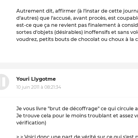
Autrement dit, affirmer (à l'instar de cette journ
d'autres) que l'accusé, avant procès, est coupable
est-ce que ça ne revient pas finalement à consi
sortes d'objets (désirables) inoffensifs et sans 
voudrez, petits bouts de chocolat ou choux à la 
Youri Llygotme
10 juin 2011 à 08:21:34
Je vous livre "brut de décoffrage" ce qui circule 
Je trouve cela pour le moins troublant et assez 
vérification)
> > Voici donc une part de vérité sur ce qui s'est 