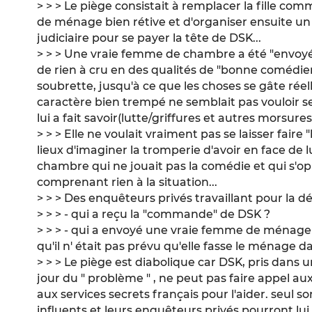
> > > Le piège consistait à remplacer la fille c
de ménage bien rétive et d'organiser ensuite un 
judiciaire pour se payer la tête de DSK...
> > > Une vraie femme de chambre a été "envoyée
de rien à cru en des qualités de "bonne comédi
soubrette, jusqu'à ce que les choses se gâte réell
caractère bien trempé ne semblait pas vouloir se l
lui a fait savoir(lutte/griffures et autres morsure
> > > Elle ne voulait vraiment pas se laisser faire "l
lieux d'imaginer la tromperie d'avoir en face de
chambre qui ne jouait pas la comédie et qui s'op
comprenant rien à la situation...
> > > Des enquêteurs privés travaillant pour la d
> > > - qui a reçu la "commande" de DSK ?
> > > - qui a envoyé une vraie femme de ménage (
qu'il n' était pas prévu qu'elle fasse le ménage da
> > > Le piège est diabolique car DSK, pris dans 
jour du " problème " , ne peut pas faire appel au
aux services secrets français pour l'aider. seul s
influents et leurs enquêteurs privés pourront lu