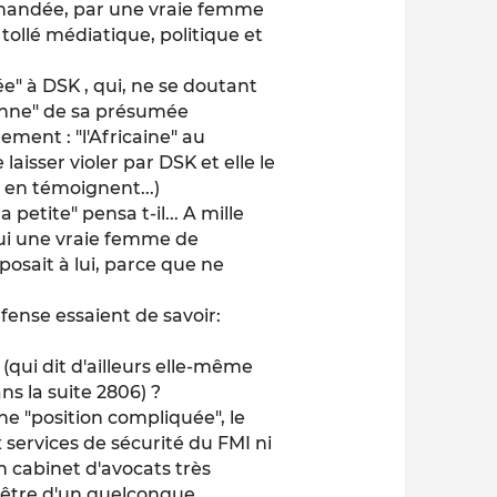
ommandée, par une vraie femme
tollé médiatique, politique et
" à DSK , qui, ne se doutant
enne" de sa présumée
ement : "l'Africaine" au
aisser violer par DSK et elle le
s en témoignent...)
a petite" pensa t-il... A mille
 lui une vraie femme de
posait à lui, parce que ne
éfense essaient de savoir:
qui dit d'ailleurs elle-même
ns la suite 2806) ?
une "position compliquée", le
x services de sécurité du FMI ni
on cabinet d'avocats très
i être d'un quelconque