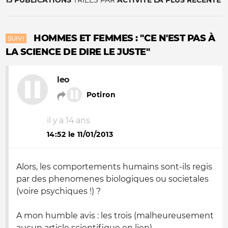
15 PUBLICATIONS
TRIÉES PAR
ACTIVITÉ LA PLUS RÉCENTE
HOMMES ET FEMMES : "CE N'EST PAS À
SUIVI
LA SCIENCE DE DIRE LE JUSTE"
leo
Potiron
il y a 14 ans
14:52 le 11/01/2013
Alors, les comportements humains sont-ils regis
par des phenomenes biologiques ou societales
(voire psychiques !) ?
A mon humble avis : les trois (malheureusement
aucun article scientifique en lien).