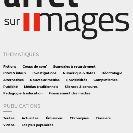
THÉMATIQUES
Fictions
Coups de com'
Scandales à retardement
Intox & infaux
Investigations
Numérique & datas
Déontologie
Alternatives
Nouveaux medias
(In)visibilités
Complotismes
Publicité
Médias traditionnels
Silences & censures
Pédagogie & éducation
Financement des medias
PUBLICATIONS
Toutes
Actualités
Émissions
Chroniques
Dossiers
Vidéos
Les plus populaires