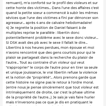
remuant), m'a conforté sur le profil des violeurs et sur
cette honte des victimes... Dans l'une des affaires c'est
quand la petite soeur a commencé à subir les mêmes
sévices que l'une des victimes a fini par dénoncer son
agresseur... après 4 ans de calvaire hebdomadaire!
4) Je regrette la position de Daniel faisant à de
multiples reprise le parallèle : libertin donc
potentiellement problème avec le sexe donc violeur...
Si DSK avait des pb avec le sexe il fallait le dire...
Libertins à nos heures perdues, mon épouse et moi
n'avons rencontré que des gens courtois pour qui le
plaisir se partageait dans la recherche du plaisir de
l'autre... Tout au contraire d'un violeur qui veut
"s'approprier" le corps de l'autre pour en tirer sa seule
et unique jouissance, le vrai libertin refuse la violence
et la notion de "propriété"... Alors prenons garde que
cette histoire ne signe pas le retour à l'ordre moral.
(entre nous je pense sincèrement que tout violeur est
intrinsèquement de droite, car c'est la phase ultime
de la propriété de l'autre...) Je sais je vais faire hurler
mais n'inversons pas ce que je dis en pratiquant le