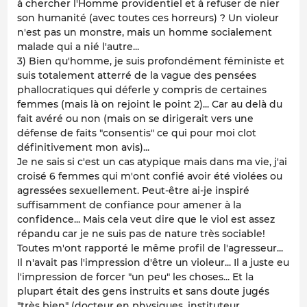
à chercher l'Homme providentiel et à refuser de nier
son humanité (avec toutes ces horreurs) ? Un violeur
n'est pas un monstre, mais un homme socialement
malade qui a nié l'autre...
3) Bien qu'homme, je suis profondément féministe et
suis totalement atterré de la vague des pensées
phallocratiques qui déferle y compris de certaines
femmes (mais là on rejoint le point 2)... Car au delà du
fait avéré ou non (mais on se dirigerait vers une
défense de faits "consentis" ce qui pour moi clot
définitivement mon avis)...
Je ne sais si c'est un cas atypique mais dans ma vie, j'ai
croisé 6 femmes qui m'ont confié avoir été violées ou
agressées sexuellement. Peut-être ai-je inspiré
suffisamment de confiance pour amener à la
confidence... Mais cela veut dire que le viol est assez
répandu car je ne suis pas de nature très sociable!
Toutes m'ont rapporté le même profil de l'agresseur...
Il n'avait pas l'impression d'être un violeur... Il a juste eu
l'impression de forcer "un peu" les choses... Et la
plupart était des gens instruits et sans doute jugés
"très bien" (docteur en physiques, instituteur,