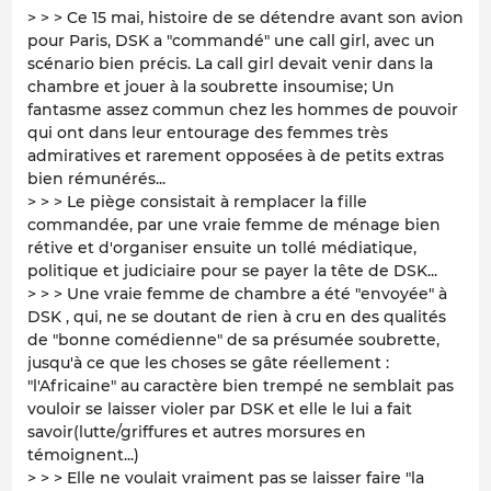
> > > Ce 15 mai, histoire de se détendre avant son avion
pour Paris, DSK a "commandé" une call girl, avec un
scénario bien précis. La call girl devait venir dans la
chambre et jouer à la soubrette insoumise; Un
fantasme assez commun chez les hommes de pouvoir
qui ont dans leur entourage des femmes très
admiratives et rarement opposées à de petits extras
bien rémunérés...
> > > Le piège consistait à remplacer la fille
commandée, par une vraie femme de ménage bien
rétive et d'organiser ensuite un tollé médiatique,
politique et judiciaire pour se payer la tête de DSK...
> > > Une vraie femme de chambre a été "envoyée" à
DSK , qui, ne se doutant de rien à cru en des qualités
de "bonne comédienne" de sa présumée soubrette,
jusqu'à ce que les choses se gâte réellement :
"l'Africaine" au caractère bien trempé ne semblait pas
vouloir se laisser violer par DSK et elle le lui a fait
savoir(lutte/griffures et autres morsures en
témoignent...)
> > > Elle ne voulait vraiment pas se laisser faire "la