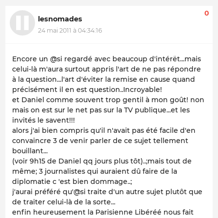
0
lesnomades
24 mai 2011 à 04:34:16
Encore un @si regardé avec beaucoup d'intérët...mais
celui-là m'aura surtout appris l'art de ne pas répondre
à la question...l'art d'éviter la remise en cause quand
précisément il en est question..Incroyable!
et Daniel comme souvent trop gentil à mon goût! non
mais on est sur le net pas sur la TV publique...et les
invités le savent!!!
alors j'ai bien compris qu'il n'avait pas été facile d'en
convaincre 3 de venir parler de ce sujet tellement
bouillant...
(voir 9h15 de Daniel qq jours plus tôt)..;mais tout de
même; 3 journalistes qui auraient dû faire de la
diplomatie c 'est bien dommage..;
j'aurai préféré qu'@si traite d'un autre sujet plutôt que
de traiter celui-là de la sorte...
enfin heureusement la Parisienne Libéréé nous fait