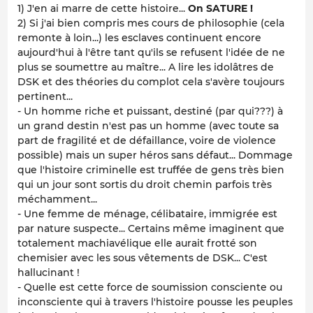
1) J'en ai marre de cette histoire...
On SATURE !
2) Si j'ai bien compris mes cours de philosophie (cela
remonte à loin...) les esclaves continuent encore
aujourd'hui à l'être tant qu'ils se refusent l'idée de ne
plus se soumettre au maître... A lire les idolâtres de
DSK et des théories du complot cela s'avère toujours
pertinent...
- Un homme riche et puissant, destiné (par qui???) à
un grand destin n'est pas un homme (avec toute sa
part de fragilité et de défaillance, voire de violence
possible) mais un super héros sans défaut... Dommage
que l'histoire criminelle est truffée de gens très bien
qui un jour sont sortis du droit chemin parfois très
méchamment...
- Une femme de ménage, célibataire, immigrée est
par nature suspecte... Certains même imaginent que
totalement machiavélique elle aurait frotté son
chemisier avec les sous vêtements de DSK... C'est
hallucinant !
- Quelle est cette force de soumission consciente ou
inconsciente qui à travers l'histoire pousse les peuples