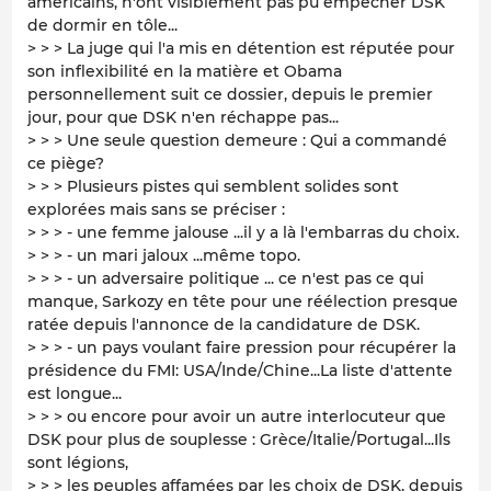
américains, n'ont visiblement pas pu empêcher DSK
de dormir en tôle...
> > > La juge qui l'a mis en détention est réputée pour
son inflexibilité en la matière et Obama
personnellement suit ce dossier, depuis le premier
jour, pour que DSK n'en réchappe pas...
> > > Une seule question demeure : Qui a commandé
ce piège?
> > > Plusieurs pistes qui semblent solides sont
explorées mais sans se préciser :
> > > - une femme jalouse ...il y a là l'embarras du choix.
> > > - un mari jaloux ...même topo.
> > > - un adversaire politique ... ce n'est pas ce qui
manque, Sarkozy en tête pour une réélection presque
ratée depuis l'annonce de la candidature de DSK.
> > > - un pays voulant faire pression pour récupérer la
présidence du FMI: USA/Inde/Chine...La liste d'attente
est longue...
> > > ou encore pour avoir un autre interlocuteur que
DSK pour plus de souplesse : Grèce/Italie/Portugal...Ils
sont légions,
> > > les peuples affamées par les choix de DSK, depuis