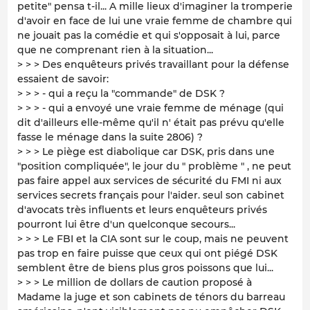
petite" pensa t-il... A mille lieux d'imaginer la tromperie
d'avoir en face de lui une vraie femme de chambre qui
ne jouait pas la comédie et qui s'opposait à lui, parce
que ne comprenant rien à la situation...
> > > Des enquêteurs privés travaillant pour la défense
essaient de savoir:
> > > - qui a reçu la "commande" de DSK ?
> > > - qui a envoyé une vraie femme de ménage (qui
dit d'ailleurs elle-même qu'il n' était pas prévu qu'elle
fasse le ménage dans la suite 2806) ?
> > > Le piège est diabolique car DSK, pris dans une
"position compliquée", le jour du " problème " , ne peut
pas faire appel aux services de sécurité du FMI ni aux
services secrets français pour l'aider. seul son cabinet
d'avocats très influents et leurs enquêteurs privés
pourront lui être d'un quelconque secours...
> > > Le FBI et la CIA sont sur le coup, mais ne peuvent
pas trop en faire puisse que ceux qui ont piégé DSK
semblent être de biens plus gros poissons que lui...
> > > Le million de dollars de caution proposé à
Madame la juge et son cabinets de ténors du barreau