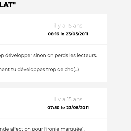
LAT"
il y a 15 ans
08:16 le 23/05/2011
rop développer sinon on perds les lecteurs.
ent tu développes trop de cho(...)
il y a 15 ans
07:50 le 23/05/2011
de affection pour l'ironie marquée).