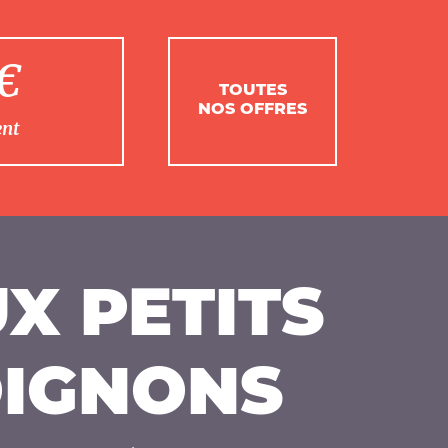
1€
TOUTES
NOS OFFRES
ent
X PETITS
IGNONS