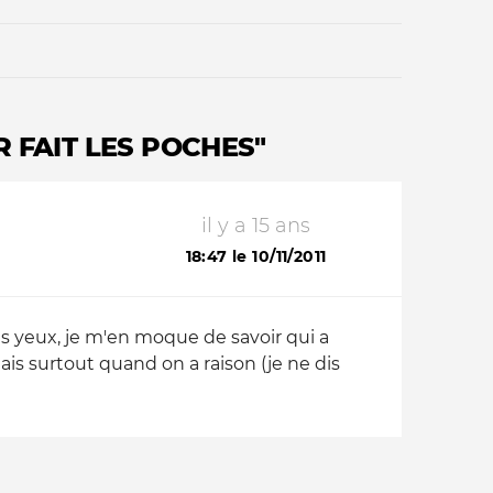
 FAIT LES POCHES"
il y a 15 ans
Qui sommes-nous ?
18:47 le 10/11/2011
s yeux, je m'en moque de savoir qui a
is surtout quand on a raison (je ne dis