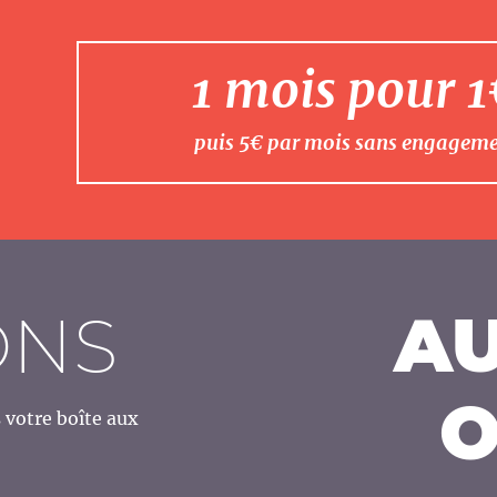
1 mois pour 
puis 5€ par mois sans engagem
ONS
AU
O
votre boîte aux