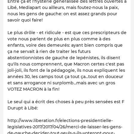
Entre ça et l'hystérie généralisée des lettres ouvertes à
Libé, Mediapart ou ailleurs, mais foutez-nous la paix,
nous les gens de gauche: on est assez grands pour
savoir quoi faire!
Le plus drôle - et ridicule - est que ces prescripteurs de
vote nous parlent de plus en plus comme à des
enfants, voire des demeurés: ayant bien compris que
ça ne servait à rien de traiter les futurs
abstentionnistes de gauche de lepénistes, ils disent
qu'ils nous comprennent, que Macron certes c'est pas
joli-joli, ils font de la pédagogie, ils nous expliquent les
années 30, les camps tout ça tout ça...tout en douceur
et sans arrogance ni surplomb...mais avec un gros
VOTEZ MACRON à la fin!
Le seul qui a écrit des choses à peu près sensées est F
Durupt à Libé:
http://www.liberation.fr/elections-presidentielle-
legislatives-2017/2017/04/26/merci-de-laisser-les-gens-
de-gauche-decider-tout-seuls-s-ils-voteront-pour-