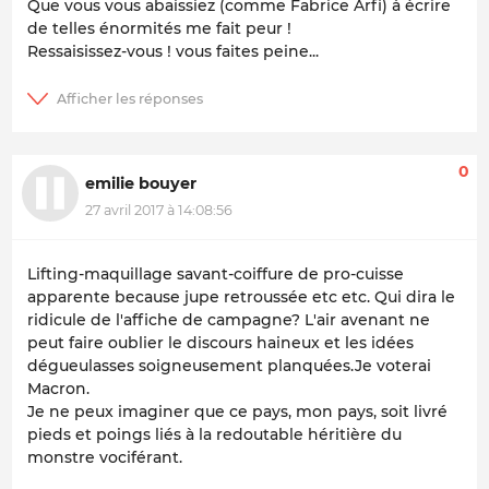
Que vous vous abaissiez (comme Fabrice Arfi) à écrire
de telles énormités me fait peur !
Ressaisissez-vous ! vous faites peine...
0
emilie bouyer
27 avril 2017 à 14:08:56
Lifting-maquillage savant-coiffure de pro-cuisse
apparente because jupe retroussée etc etc. Qui dira le
ridicule de l'affiche de campagne? L'air avenant ne
peut faire oublier le discours haineux et les idées
dégueulasses soigneusement planquées.Je voterai
Macron.
Je ne peux imaginer que ce pays, mon pays, soit livré
pieds et poings liés à la redoutable héritière du
monstre vociférant.