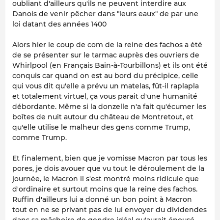
oubliant d'ailleurs qu'ils ne peuvent interdire aux
Danois de venir pêcher dans "leurs eaux" de par une
loi datant des années 1400
Alors hier le coup de com de la reine des fachos a été
de se présenter sur le tarmac auprès des ouvriers de
Whirlpool (en Français Bain-à-Tourbillons) et ils ont été
conquis car quand on est au bord du précipice, celle
qui vous dit qu'elle a prévu un matelas, fût-il raplapla
et totalement virtuel, ça vous parait d'une humanité
débordante. Même si la donzelle n'a fait qu'écumer les
boîtes de nuit autour du château de Montretout, et
qu'elle utilise le malheur des gens comme Trump,
comme Trump.
Et finalement, bien que je vomisse Macron par tous les
pores, je dois avouer que vu tout le déroulement de la
journée, le Macron il s'est montré moins ridicule que
d'ordinaire et surtout moins que la reine des fachos.
Ruffin d'ailleurs lui a donné un bon point à Macron
tout en ne se privant pas de lui envoyer du dividendes
dans sa mâchoire de gendre idéal qu'aurait épousé