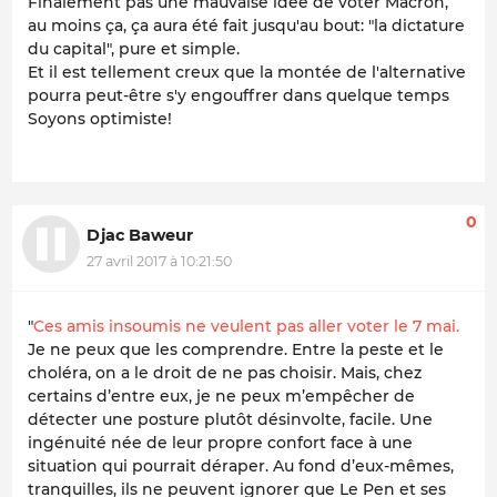
Finalement pas une mauvaise idée de voter Macron,
au moins ça, ça aura été fait jusqu'au bout: "
la dictature
du capital
", pure et simple.
Et il est tellement creux que la montée de
l'alternative
pourra peut-être s'y engouffrer dans quelque temps
Soyons optimiste!
0
Djac Baweur
27 avril 2017 à 10:21:50
"
Ces amis insoumis ne veulent pas aller voter le 7 mai.
Je ne peux que les comprendre. Entre la peste et le
choléra, on a le droit de ne pas choisir. Mais, chez
certains d’entre eux, je ne peux m’empêcher de
détecter une posture plutôt désinvolte, facile. Une
ingénuité née de leur propre confort face à une
situation qui pourrait déraper. Au fond d’eux-mêmes,
tranquilles, ils ne peuvent ignorer que Le Pen et ses