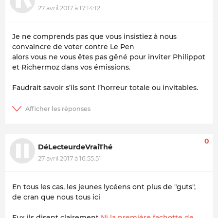
27 avril 2017 à 17:14:12
Je ne comprends pas que vous insistiez à nous
convaincre de voter contre Le Pen
alors vous ne vous êtes pas gêné pour inviter Philippot
et Richermoz dans vos émissions.
Faudrait savoir s’ils sont l’horreur totale ou invitables.
0
DéLecteurdeVraiThé
27 avril 2017 à 16:55:51
En tous les cas, les jeunes lycéens ont plus de "guts",
de cran que nous tous ici
Eux ils disent clairement
Ni la première fachotte de