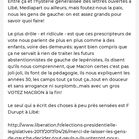
Entre ça et l'hystérie généralisée des lettres ouvertes à
Libé, Mediapart ou ailleurs, mais foutez-nous la paix,
nous les gens de gauche: on est assez grands pour
savoir quoi faire!
Le plus drôle - et ridicule - est que ces prescripteurs de
vote nous parlent de plus en plus comme à des
enfants, voire des demeurés: ayant bien compris que
ça ne servait à rien de traiter les futurs
abstentionnistes de gauche de lepénistes, ils disent
qu'ils nous comprennent, que Macron certes c'est pas
joli-joli, ils font de la pédagogie, ils nous expliquent les
années 30, les camps tout ça tout ça...tout en douceur
et sans arrogance ni surplomb...mais avec un gros
VOTEZ MACRON à la fin!
Le seul qui a écrit des choses à peu près sensées est F
Durupt à Libé:
http://www.liberation.fr/elections-presidentielle-
legislatives-2017/2017/04/26/merci-de-laisser-les-gens-
de-gauche-decider-tout-seuls-s-ils-voteront-pour-