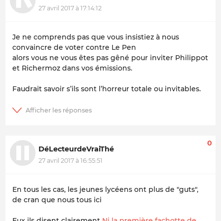
27 avril 2017 à 17:14:12
Je ne comprends pas que vous insistiez à nous
convaincre de voter contre Le Pen
alors vous ne vous êtes pas gêné pour inviter Philippot
et Richermoz dans vos émissions.
Faudrait savoir s’ils sont l’horreur totale ou invitables.
0
DéLecteurdeVraiThé
27 avril 2017 à 16:55:51
En tous les cas, les jeunes lycéens ont plus de "guts",
de cran que nous tous ici
Eux ils disent clairement
Ni la première fachotte de