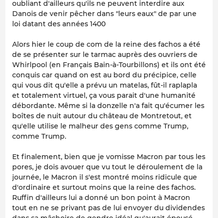
oubliant d'ailleurs qu'ils ne peuvent interdire aux
Danois de venir pêcher dans "leurs eaux" de par une
loi datant des années 1400
Alors hier le coup de com de la reine des fachos a été
de se présenter sur le tarmac auprès des ouvriers de
Whirlpool (en Français Bain-à-Tourbillons) et ils ont été
conquis car quand on est au bord du précipice, celle
qui vous dit qu'elle a prévu un matelas, fût-il raplapla
et totalement virtuel, ça vous parait d'une humanité
débordante. Même si la donzelle n'a fait qu'écumer les
boîtes de nuit autour du château de Montretout, et
qu'elle utilise le malheur des gens comme Trump,
comme Trump.
Et finalement, bien que je vomisse Macron par tous les
pores, je dois avouer que vu tout le déroulement de la
journée, le Macron il s'est montré moins ridicule que
d'ordinaire et surtout moins que la reine des fachos.
Ruffin d'ailleurs lui a donné un bon point à Macron
tout en ne se privant pas de lui envoyer du dividendes
dans sa mâchoire de gendre idéal qu'aurait épousé