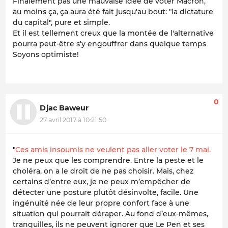
Finalement pas une mauvaise idée de voter Macron,
au moins ça, ça aura été fait jusqu'au bout: "
la dictature
du capital
", pure et simple.
Et il est tellement creux que la montée de
l'alternative
pourra peut-être s'y engouffrer dans quelque temps
Soyons optimiste!
0
Djac Baweur
27 avril 2017 à 10:21:50
"
Ces amis insoumis ne veulent pas aller voter le 7 mai.
Je ne peux que les comprendre. Entre la peste et le
choléra, on a le droit de ne pas choisir. Mais, chez
certains d’entre eux, je ne peux m’empêcher de
détecter une posture plutôt désinvolte, facile. Une
ingénuité née de leur propre confort face à une
situation qui pourrait déraper. Au fond d’eux-mêmes,
tranquilles, ils ne peuvent ignorer que Le Pen et ses