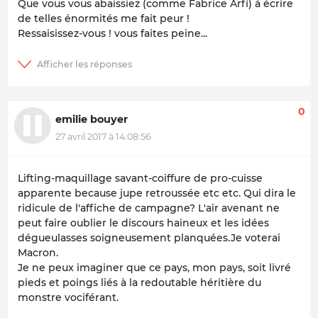
Que vous vous abaissiez (comme Fabrice Arfi) à écrire
de telles énormités me fait peur !
Ressaisissez-vous ! vous faites peine...
0
emilie bouyer
27 avril 2017 à 14:08:56
Lifting-maquillage savant-coiffure de pro-cuisse
apparente because jupe retroussée etc etc. Qui dira le
ridicule de l'affiche de campagne? L'air avenant ne
peut faire oublier le discours haineux et les idées
dégueulasses soigneusement planquées.Je voterai
Macron.
Je ne peux imaginer que ce pays, mon pays, soit livré
pieds et poings liés à la redoutable héritière du
monstre vociférant.