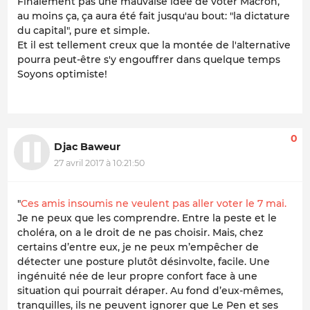
Finalement pas une mauvaise idée de voter Macron,
au moins ça, ça aura été fait jusqu'au bout: "
la dictature
du capital
", pure et simple.
Et il est tellement creux que la montée de
l'alternative
pourra peut-être s'y engouffrer dans quelque temps
Soyons optimiste!
0
Djac Baweur
27 avril 2017 à 10:21:50
"
Ces amis insoumis ne veulent pas aller voter le 7 mai.
Je ne peux que les comprendre. Entre la peste et le
choléra, on a le droit de ne pas choisir. Mais, chez
certains d’entre eux, je ne peux m’empêcher de
détecter une posture plutôt désinvolte, facile. Une
ingénuité née de leur propre confort face à une
situation qui pourrait déraper. Au fond d’eux-mêmes,
tranquilles, ils ne peuvent ignorer que Le Pen et ses