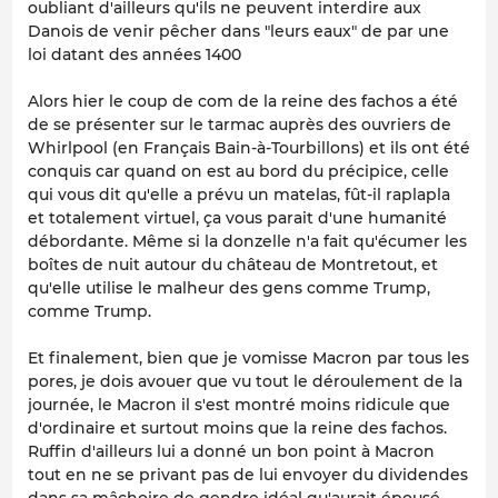
oubliant d'ailleurs qu'ils ne peuvent interdire aux
Danois de venir pêcher dans "leurs eaux" de par une
loi datant des années 1400
Alors hier le coup de com de la reine des fachos a été
de se présenter sur le tarmac auprès des ouvriers de
Whirlpool (en Français Bain-à-Tourbillons) et ils ont été
conquis car quand on est au bord du précipice, celle
qui vous dit qu'elle a prévu un matelas, fût-il raplapla
et totalement virtuel, ça vous parait d'une humanité
débordante. Même si la donzelle n'a fait qu'écumer les
boîtes de nuit autour du château de Montretout, et
qu'elle utilise le malheur des gens comme Trump,
comme Trump.
Et finalement, bien que je vomisse Macron par tous les
pores, je dois avouer que vu tout le déroulement de la
journée, le Macron il s'est montré moins ridicule que
d'ordinaire et surtout moins que la reine des fachos.
Ruffin d'ailleurs lui a donné un bon point à Macron
tout en ne se privant pas de lui envoyer du dividendes
dans sa mâchoire de gendre idéal qu'aurait épousé