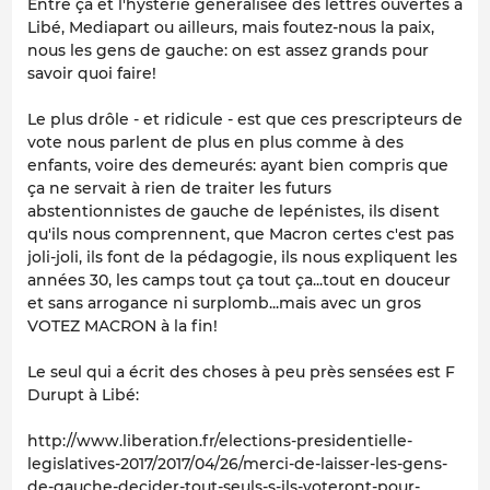
Entre ça et l'hystérie généralisée des lettres ouvertes à
Libé, Mediapart ou ailleurs, mais foutez-nous la paix,
nous les gens de gauche: on est assez grands pour
savoir quoi faire!
Le plus drôle - et ridicule - est que ces prescripteurs de
vote nous parlent de plus en plus comme à des
enfants, voire des demeurés: ayant bien compris que
ça ne servait à rien de traiter les futurs
abstentionnistes de gauche de lepénistes, ils disent
qu'ils nous comprennent, que Macron certes c'est pas
joli-joli, ils font de la pédagogie, ils nous expliquent les
années 30, les camps tout ça tout ça...tout en douceur
et sans arrogance ni surplomb...mais avec un gros
VOTEZ MACRON à la fin!
Le seul qui a écrit des choses à peu près sensées est F
Durupt à Libé:
http://www.liberation.fr/elections-presidentielle-
legislatives-2017/2017/04/26/merci-de-laisser-les-gens-
de-gauche-decider-tout-seuls-s-ils-voteront-pour-