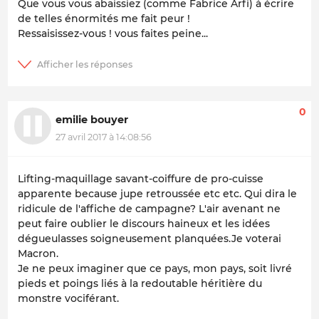
Que vous vous abaissiez (comme Fabrice Arfi) à écrire
de telles énormités me fait peur !
Ressaisissez-vous ! vous faites peine...
0
emilie bouyer
27 avril 2017 à 14:08:56
Lifting-maquillage savant-coiffure de pro-cuisse
apparente because jupe retroussée etc etc. Qui dira le
ridicule de l'affiche de campagne? L'air avenant ne
peut faire oublier le discours haineux et les idées
dégueulasses soigneusement planquées.Je voterai
Macron.
Je ne peux imaginer que ce pays, mon pays, soit livré
pieds et poings liés à la redoutable héritière du
monstre vociférant.