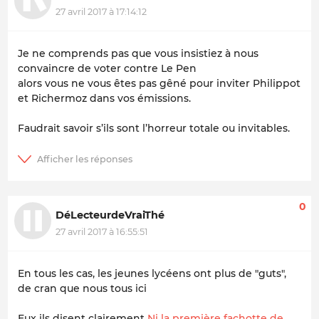
27 avril 2017 à 17:14:12
Je ne comprends pas que vous insistiez à nous
convaincre de voter contre Le Pen
alors vous ne vous êtes pas gêné pour inviter Philippot
et Richermoz dans vos émissions.
Faudrait savoir s’ils sont l’horreur totale ou invitables.
0
DéLecteurdeVraiThé
27 avril 2017 à 16:55:51
En tous les cas, les jeunes lycéens ont plus de "guts",
de cran que nous tous ici
Eux ils disent clairement
Ni la première fachotte de