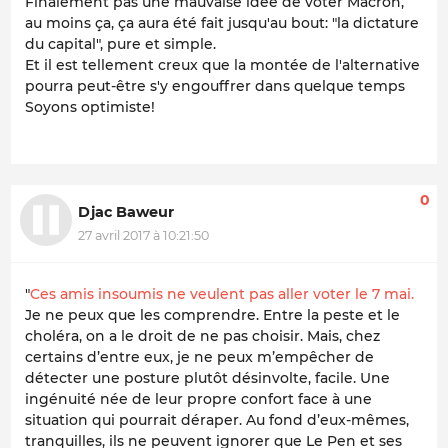
Finalement pas une mauvaise idée de voter Macron,
au moins ça, ça aura été fait jusqu'au bout: "
la dictature
du capital
", pure et simple.
Et il est tellement creux que la montée de
l'alternative
pourra peut-être s'y engouffrer dans quelque temps
Soyons optimiste!
0
Djac Baweur
27 avril 2017 à 10:21:50
"
Ces amis insoumis ne veulent pas aller voter le 7 mai.
Je ne peux que les comprendre. Entre la peste et le
choléra, on a le droit de ne pas choisir. Mais, chez
certains d’entre eux, je ne peux m’empêcher de
détecter une posture plutôt désinvolte, facile. Une
ingénuité née de leur propre confort face à une
situation qui pourrait déraper. Au fond d’eux-mêmes,
tranquilles, ils ne peuvent ignorer que Le Pen et ses