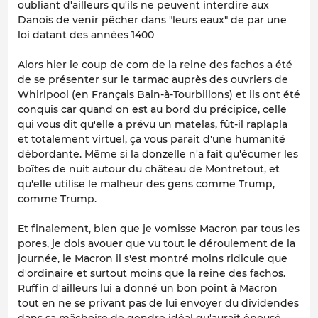
oubliant d'ailleurs qu'ils ne peuvent interdire aux
Danois de venir pêcher dans "leurs eaux" de par une
loi datant des années 1400
Alors hier le coup de com de la reine des fachos a été
de se présenter sur le tarmac auprès des ouvriers de
Whirlpool (en Français Bain-à-Tourbillons) et ils ont été
conquis car quand on est au bord du précipice, celle
qui vous dit qu'elle a prévu un matelas, fût-il raplapla
et totalement virtuel, ça vous parait d'une humanité
débordante. Même si la donzelle n'a fait qu'écumer les
boîtes de nuit autour du château de Montretout, et
qu'elle utilise le malheur des gens comme Trump,
comme Trump.
Et finalement, bien que je vomisse Macron par tous les
pores, je dois avouer que vu tout le déroulement de la
journée, le Macron il s'est montré moins ridicule que
d'ordinaire et surtout moins que la reine des fachos.
Ruffin d'ailleurs lui a donné un bon point à Macron
tout en ne se privant pas de lui envoyer du dividendes
dans sa mâchoire de gendre idéal qu'aurait épousé