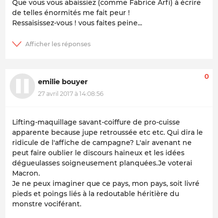
Que vous vous abaissiez (comme Fabrice Arfi) à écrire
de telles énormités me fait peur !
Ressaisissez-vous ! vous faites peine...
0
emilie bouyer
27 avril 2017 à 14:08:56
Lifting-maquillage savant-coiffure de pro-cuisse
apparente because jupe retroussée etc etc. Qui dira le
ridicule de l'affiche de campagne? L'air avenant ne
peut faire oublier le discours haineux et les idées
dégueulasses soigneusement planquées.Je voterai
Macron.
Je ne peux imaginer que ce pays, mon pays, soit livré
pieds et poings liés à la redoutable héritière du
monstre vociférant.