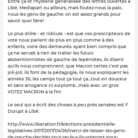
Entre ça et l'hystérie généralisée des lettres ouvertes à
Libé, Mediapart ou ailleurs, mais foutez-nous la paix,
nous les gens de gauche: on est assez grands pour
savoir quoi faire!
Le plus drôle - et ridicule - est que ces prescripteurs de
vote nous parlent de plus en plus comme à des
enfants, voire des demeurés: ayant bien compris que
ça ne servait à rien de traiter les futurs
abstentionnistes de gauche de lepénistes, ils disent
qu'ils nous comprennent, que Macron certes c'est pas
joli-joli, ils font de la pédagogie, ils nous expliquent les
années 30, les camps tout ça tout ça...tout en douceur
et sans arrogance ni surplomb...mais avec un gros
VOTEZ MACRON à la fin!
Le seul qui a écrit des choses à peu près sensées est F
Durupt à Libé:
http://www.liberation.fr/elections-presidentielle-
legislatives-2017/2017/04/26/merci-de-laisser-les-gens-
de-gauche-decider-tout-seuls-s-ils-voteront-pour-