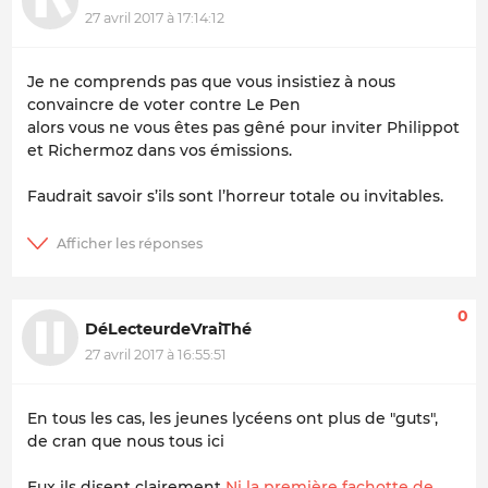
27 avril 2017 à 17:14:12
Je ne comprends pas que vous insistiez à nous
convaincre de voter contre Le Pen
alors vous ne vous êtes pas gêné pour inviter Philippot
et Richermoz dans vos émissions.
Faudrait savoir s’ils sont l’horreur totale ou invitables.
0
DéLecteurdeVraiThé
27 avril 2017 à 16:55:51
En tous les cas, les jeunes lycéens ont plus de "guts",
de cran que nous tous ici
Eux ils disent clairement
Ni la première fachotte de