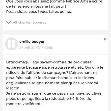
Que vous vous abaissiez (comme Fabrice Arfi) à écrire
de telles énormités me fait peur !
Ressaisissez-vous ! vous faites peine...
0
emilie bouyer
27 avril 2017 à 14:08:56
Lifting-maquillage savant-coiffure de pro-cuisse
apparente because jupe retroussée etc etc. Qui dira le
ridicule de l'affiche de campagne? L'air avenant ne
peut faire oublier le discours haineux et les idées
dégueulasses soigneusement planquées.Je voterai
Macron.
Je ne peux imaginer que ce pays, mon pays, soit livré
pieds et poings liés à la redoutable héritière du
monstre vociférant.