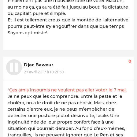
Finalement pas une mauvaise idée de voter Macron,
au moins ça, ça aura été fait jusqu'au bout: "
la dictature
du capital
", pure et simple.
Et il est tellement creux que la montée de
l'alternative
pourra peut-être s'y engouffrer dans quelque temps
Soyons optimiste!
0
Djac Baweur
27 avril 2017 à 10:21:50
"
Ces amis insoumis ne veulent pas aller voter le 7 mai.
Je ne peux que les comprendre. Entre la peste et le
choléra, on a le droit de ne pas choisir. Mais, chez
certains d’entre eux, je ne peux m’empêcher de
détecter une posture plutôt désinvolte, facile. Une
ingénuité née de leur propre confort face à une
situation qui pourrait déraper. Au fond d’eux-mêmes,
tranquilles, ils ne peuvent ignorer que Le Pen et ses