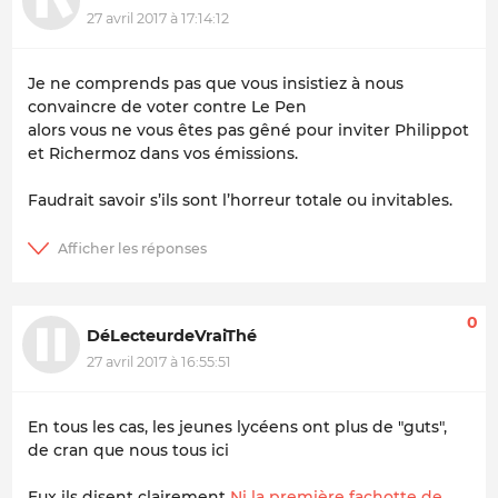
27 avril 2017 à 17:14:12
Je ne comprends pas que vous insistiez à nous
convaincre de voter contre Le Pen
alors vous ne vous êtes pas gêné pour inviter Philippot
et Richermoz dans vos émissions.
Faudrait savoir s’ils sont l’horreur totale ou invitables.
0
DéLecteurdeVraiThé
27 avril 2017 à 16:55:51
En tous les cas, les jeunes lycéens ont plus de "guts",
de cran que nous tous ici
Eux ils disent clairement
Ni la première fachotte de