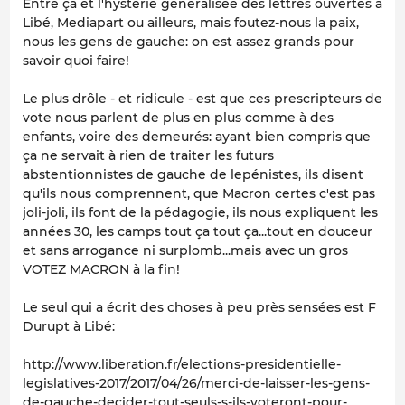
Entre ça et l'hystérie généralisée des lettres ouvertes à
Libé, Mediapart ou ailleurs, mais foutez-nous la paix,
nous les gens de gauche: on est assez grands pour
savoir quoi faire!
Le plus drôle - et ridicule - est que ces prescripteurs de
vote nous parlent de plus en plus comme à des
enfants, voire des demeurés: ayant bien compris que
ça ne servait à rien de traiter les futurs
abstentionnistes de gauche de lepénistes, ils disent
qu'ils nous comprennent, que Macron certes c'est pas
joli-joli, ils font de la pédagogie, ils nous expliquent les
années 30, les camps tout ça tout ça...tout en douceur
et sans arrogance ni surplomb...mais avec un gros
VOTEZ MACRON à la fin!
Le seul qui a écrit des choses à peu près sensées est F
Durupt à Libé:
http://www.liberation.fr/elections-presidentielle-
legislatives-2017/2017/04/26/merci-de-laisser-les-gens-
de-gauche-decider-tout-seuls-s-ils-voteront-pour-