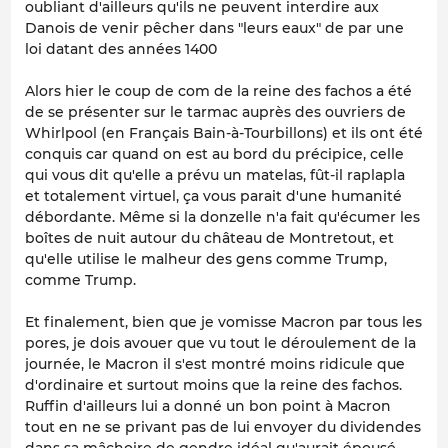
oubliant d'ailleurs qu'ils ne peuvent interdire aux
Danois de venir pêcher dans "leurs eaux" de par une
loi datant des années 1400
Alors hier le coup de com de la reine des fachos a été
de se présenter sur le tarmac auprès des ouvriers de
Whirlpool (en Français Bain-à-Tourbillons) et ils ont été
conquis car quand on est au bord du précipice, celle
qui vous dit qu'elle a prévu un matelas, fût-il raplapla
et totalement virtuel, ça vous parait d'une humanité
débordante. Même si la donzelle n'a fait qu'écumer les
boîtes de nuit autour du château de Montretout, et
qu'elle utilise le malheur des gens comme Trump,
comme Trump.
Et finalement, bien que je vomisse Macron par tous les
pores, je dois avouer que vu tout le déroulement de la
journée, le Macron il s'est montré moins ridicule que
d'ordinaire et surtout moins que la reine des fachos.
Ruffin d'ailleurs lui a donné un bon point à Macron
tout en ne se privant pas de lui envoyer du dividendes
dans sa mâchoire de gendre idéal qu'aurait épousé