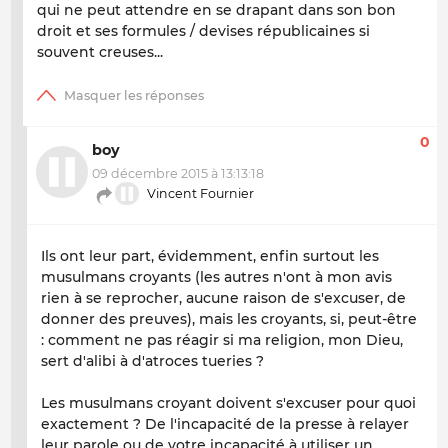
qui ne peut attendre en se drapant dans son bon
droit et ses formules / devises républicaines si
souvent creuses...
0
boy
09 décembre 2015 à 13:13:18
Vincent Fournier
Ils ont leur part, évidemment, enfin surtout les
musulmans croyants (les autres n'ont à mon avis
rien à se reprocher, aucune raison de s'excuser, de
donner des preuves), mais les croyants, si, peut-être
: comment ne pas réagir si ma religion, mon Dieu,
sert d'alibi à d'atroces tueries ?
Les musulmans croyant doivent s'excuser pour quoi
exactement ? De l'incapacité de la presse à relayer
leur parole ou de votre incapacité à utiliser un