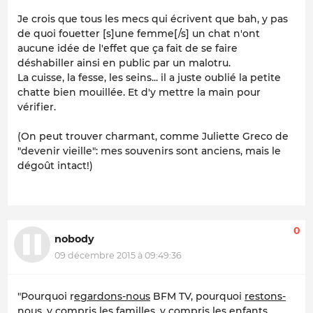
Je crois que tous les mecs qui écrivent que bah, y pas
de quoi fouetter [s]une femme[/s] un chat n'ont
aucune idée de l'effet que ça fait de se faire
déshabiller ainsi en public par un malotru.
La cuisse, la fesse, les seins... il a juste oublié la petite
chatte bien mouillée. Et d'y mettre la main pour
vérifier.
(On peut trouver charmant, comme Juliette Greco de
"devenir vieille": mes souvenirs sont anciens, mais le
dégoût intact!)
0
nobody
09 décembre 2015 à 09:49:36
"Pourquoi r
egardons-nous
BFM TV, pourquoi
restons-
nous,
y compris les familles, y compris les enfants,