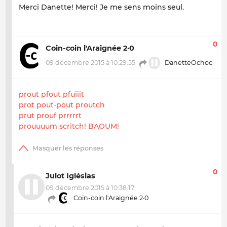
Merci Danette! Merci! Je me sens moins seul.
0
Coin-coin l'Araignée 2·0
09 décembre 2015 à 10:29:55
DanetteOchoc
prout pfout pfuiiit
prot pout-pout proutch
prut prouf prrrrrt
prouuuum scritch! BAOUM!
0
Julot Iglésias
09 décembre 2015 à 10:38:17
Coin-coin l'Araignée 2·0