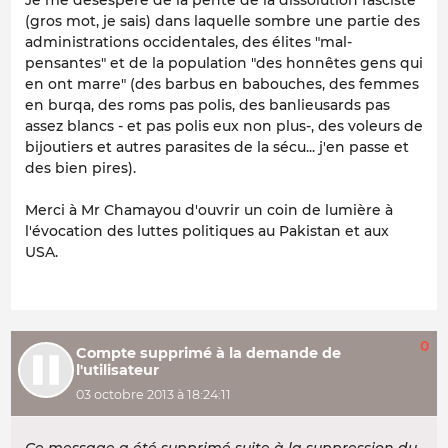
Je me désespère de la pente de la dissolution fasciste
(gros mot, je sais) dans laquelle sombre une partie des
administrations occidentales, des élites "mal-
pensantes" et de la population "des honnêtes gens qui
en ont marre" (des barbus en babouches, des femmes
en burqa, des roms pas polis, des banlieusards pas
assez blancs - et pas polis eux non plus-, des voleurs de
bijoutiers et autres parasites de la sécu... j'en passe et
des bien pires).
Merci à Mr Chamayou d'ouvrir un coin de lumière à
l'évocation des luttes politiques au Pakistan et aux
USA.
0
Compte supprimé à la demande de
l'utilisateur
03 octobre 2013 à 18:24:11