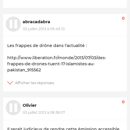
0
abracadabra
03 juillet 2013 à 09:49:10
Les frappes de drône dans l'actualité :
http://www.liberation.fr/monde/2013/07/03/des-
frappes-de-drones-tuent-17-islamistes-au-
pakistan_915562
0
Olivier
03 juillet 2013 à 08:38:07
Il serait judicieux de rendre cette émission accessible