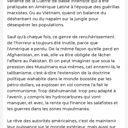
variante de la Guerre de basse intensité qui a été
pratiquée en Amérique Latine à l'époque des guérillas
marxistes. Ou au Vietnam, quand on balance du
désherbant ou du napalm sur la jungle pour
désespérer les populations.
Sauf qu'à chaque fois, ce genre de renchérissement
de l'horreur a toujours été inutile, parce que
l'Amérique a perdu. De la même façon qu'elle perd en
Afghanistan, en Irak, elle va être obligée de lâcher
l'affaire au Pakistan. Et on peut imaginer que sous la
pression des Musulmans eux-mêmes, cet ennemi-là, le
talibanisme, c'est-à-dire l'extension de la doctrine
politique wahabite dans le monde boostée par les
pétro-dollars, va exploser en vol comme l'a fait le
communisme. Trop déshumanisé. trop peu adapté à
l'avenir, y compris les hydrocarbures qui vont
manquer, et avec, la rente qui finance les salafistes et
les guerres dans les zones musulmanes.
Le rêve des autorités américaines, c'est de maintenir
leur puissance sur le monde extérieur, mais aussi sur