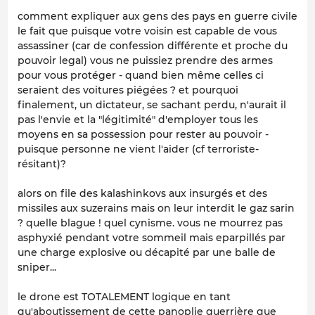
comment expliquer aux gens des pays en guerre civile
le fait que puisque votre voisin est capable de vous
assassiner (car de confession différente et proche du
pouvoir legal) vous ne puissiez prendre des armes
pour vous protéger - quand bien même celles ci
seraient des voitures piégées ? et pourquoi
finalement, un dictateur, se sachant perdu, n'aurait il
pas l'envie et la "légitimité" d'employer tous les
moyens en sa possession pour rester au pouvoir -
puisque personne ne vient l'aider (cf terroriste-
résitant)?
alors on file des kalashinkovs aux insurgés et des
missiles aux suzerains mais on leur interdit le gaz sarin
? quelle blague ! quel cynisme. vous ne mourrez pas
asphyxié pendant votre sommeil mais eparpillés par
une charge explosive ou décapité par une balle de
sniper...
le drone est TOTALEMENT logique en tant
qu'aboutissement de cette panoplie guerrière que