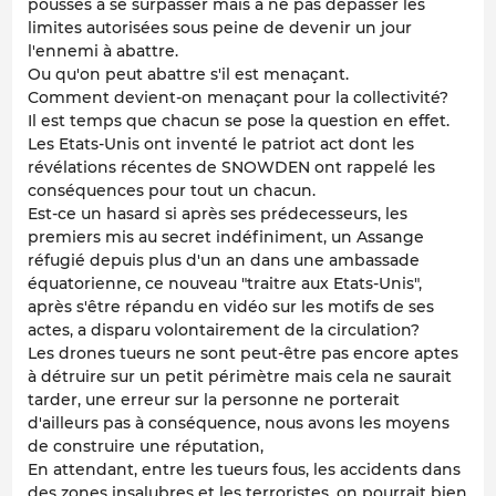
poussés à se surpasser mais à ne pas dépasser les
limites autorisées sous peine de devenir un jour
l'ennemi à abattre.
Ou qu'on peut abattre s'il est menaçant.
Comment devient-on menaçant pour la collectivité?
Il est temps que chacun se pose la question en effet.
Les Etats-Unis ont inventé le patriot act dont les
révélations récentes de SNOWDEN ont rappelé les
conséquences pour tout un chacun.
Est-ce un hasard si après ses prédecesseurs, les
premiers mis au secret indéfiniment, un Assange
réfugié depuis plus d'un an dans une ambassade
équatorienne, ce nouveau "traitre aux Etats-Unis",
après s'être répandu en vidéo sur les motifs de ses
actes, a disparu volontairement de la circulation?
Les drones tueurs ne sont peut-être pas encore aptes
à détruire sur un petit périmètre mais cela ne saurait
tarder, une erreur sur la personne ne porterait
d'ailleurs pas à conséquence, nous avons les moyens
de construire une réputation,
En attendant, entre les tueurs fous, les accidents dans
des zones insalubres et les terroristes, on pourrait bien