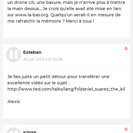
un drone US, une bavure, mais je n’arrive plus à mettre
la main dessus... Je crois qu’elle avait été mise en lien
sur www.la-bas.org. Quelqu’un serait-il en mesure de
me rafraîchir la mémoire ? Merci à tous !
0
Esteban
26 juin 2013 à 21:30:28
Je fais juste un petit détour pour transférer une
excellente vidéo sur le sujet :
http://www.ted.com/talks/lang/fr/daniel_suarez_the_kill_
Alexis
0
KRISS