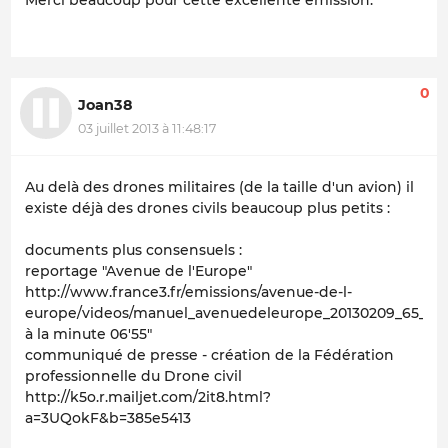
Merci beaucoup pour cette excellente émission.
0
Joan38
03 juillet 2013 à 11:48:17
Au delà des drones militaires (de la taille d'un avion) il
existe déjà des drones civils beaucoup plus petits :
documents plus consensuels :
reportage "Avenue de l'Europe"
http://www.france3.fr/emissions/avenue-de-l-
europe/videos/manuel_avenuedeleurope_20130209_65_090
à la minute 06'55"
communiqué de presse - création de la Fédération
professionnelle du Drone civil
http://k5o.r.mailjet.com/2it8.html?
a=3UQokF&b=385e5413