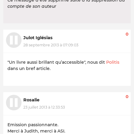
Ce message a été supprimé suite à la suppression du
compte de son auteur
0
Julot Iglésias
28 septembre 2013 à 07:09:03
"Un livre aussi brillant qu’accessible", nous dit
Politis
dans un bref article.
0
Rosalie
23 juillet 2013 à 12:33:53
Emission passionnante.
Merci à Judith, merci à ASI.