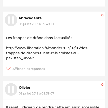
0
abracadabra
03 juillet 2013 à 09:49:10
Les frappes de drône dans l'actualité :
http://www.liberation.fr/monde/2013/07/03/des-
frappes-de-drones-tuent-17-islamistes-au-
pakistan_915562
0
Olivier
03 juillet 2013 à 08:38:07
Il serait judicieux de rendre cette émission accessible