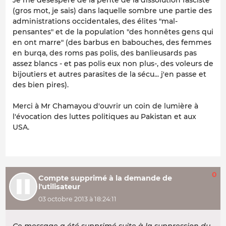
Je me désespère de la pente de la dissolution fasciste
(gros mot, je sais) dans laquelle sombre une partie des
administrations occidentales, des élites "mal-
pensantes" et de la population "des honnêtes gens qui
en ont marre" (des barbus en babouches, des femmes
en burqa, des roms pas polis, des banlieusards pas
assez blancs - et pas polis eux non plus-, des voleurs de
bijoutiers et autres parasites de la sécu... j'en passe et
des bien pires).
Merci à Mr Chamayou d'ouvrir un coin de lumière à
l'évocation des luttes politiques au Pakistan et aux
USA.
0
Compte supprimé à la demande de
l'utilisateur
03 octobre 2013 à 18:24:11