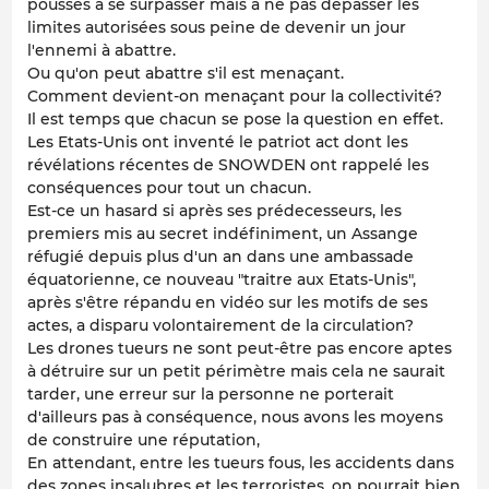
poussés à se surpasser mais à ne pas dépasser les
limites autorisées sous peine de devenir un jour
l'ennemi à abattre.
Ou qu'on peut abattre s'il est menaçant.
Comment devient-on menaçant pour la collectivité?
Il est temps que chacun se pose la question en effet.
Les Etats-Unis ont inventé le patriot act dont les
révélations récentes de SNOWDEN ont rappelé les
conséquences pour tout un chacun.
Est-ce un hasard si après ses prédecesseurs, les
premiers mis au secret indéfiniment, un Assange
réfugié depuis plus d'un an dans une ambassade
équatorienne, ce nouveau "traitre aux Etats-Unis",
après s'être répandu en vidéo sur les motifs de ses
actes, a disparu volontairement de la circulation?
Les drones tueurs ne sont peut-être pas encore aptes
à détruire sur un petit périmètre mais cela ne saurait
tarder, une erreur sur la personne ne porterait
d'ailleurs pas à conséquence, nous avons les moyens
de construire une réputation,
En attendant, entre les tueurs fous, les accidents dans
des zones insalubres et les terroristes, on pourrait bien