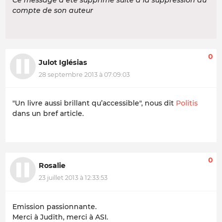
Ce message a été supprimé suite à la suppression du
compte de son auteur
0
Julot Iglésias
28 septembre 2013 à 07:09:03
"Un livre aussi brillant qu’accessible", nous dit
Politis
dans un bref article.
0
Rosalie
23 juillet 2013 à 12:33:53
Emission passionnante.
Merci à Judith, merci à ASI.