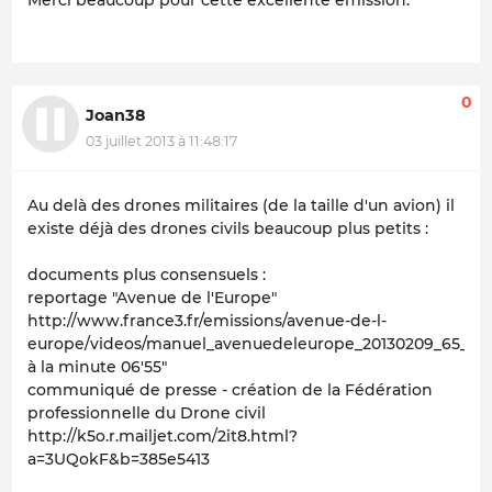
Merci beaucoup pour cette excellente émission.
0
Joan38
03 juillet 2013 à 11:48:17
Au delà des drones militaires (de la taille d'un avion) il
existe déjà des drones civils beaucoup plus petits :
documents plus consensuels :
reportage "Avenue de l'Europe"
http://www.france3.fr/emissions/avenue-de-l-
europe/videos/manuel_avenuedeleurope_20130209_65_090
à la minute 06'55"
communiqué de presse - création de la Fédération
professionnelle du Drone civil
http://k5o.r.mailjet.com/2it8.html?
a=3UQokF&b=385e5413