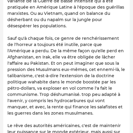
variante de la Guerre de basse intensité qui a été
pratiquée en Amérique Latine à l'époque des guérillas
marxistes. Ou au Vietnam, quand on balance du
désherbant ou du napalm sur la jungle pour
désespérer les populations.
Sauf qu'à chaque fois, ce genre de renchérissement
de l'horreur a toujours été inutile, parce que
l'Amérique a perdu. De la même façon qu'elle perd en
Afghanistan, en Irak, elle va être obligée de lâcher
l'affaire au Pakistan. Et on peut imaginer que sous la
pression des Musulmans eux-mêmes, cet ennemi-là, le
talibanisme, c'est-à-dire l'extension de la doctrine
politique wahabite dans le monde boostée par les
pétro-dollars, va exploser en vol comme l'a fait le
communisme. Trop déshumanisé. trop peu adapté à
l'avenir, y compris les hydrocarbures qui vont
manquer, et avec, la rente qui finance les salafistes et
les guerres dans les zones musulmanes.
Le rêve des autorités américaines, c'est de maintenir
leur puissance sur le monde extérieur, mais aussi sur