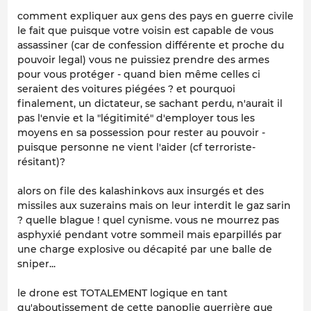
comment expliquer aux gens des pays en guerre civile
le fait que puisque votre voisin est capable de vous
assassiner (car de confession différente et proche du
pouvoir legal) vous ne puissiez prendre des armes
pour vous protéger - quand bien même celles ci
seraient des voitures piégées ? et pourquoi
finalement, un dictateur, se sachant perdu, n'aurait il
pas l'envie et la "légitimité" d'employer tous les
moyens en sa possession pour rester au pouvoir -
puisque personne ne vient l'aider (cf terroriste-
résitant)?
alors on file des kalashinkovs aux insurgés et des
missiles aux suzerains mais on leur interdit le gaz sarin
? quelle blague ! quel cynisme. vous ne mourrez pas
asphyxié pendant votre sommeil mais eparpillés par
une charge explosive ou décapité par une balle de
sniper...
le drone est TOTALEMENT logique en tant
qu'aboutissement de cette panoplie guerrière que