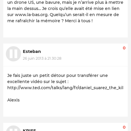
un drone US, une bavure, mais je n’arrive plus à mettre
la main dessus... Je crois qu’elle avait été mise en lien
sur www.la-bas.org. Quelqu’un serait-il en mesure de
me rafraîchir la mémoire ? Merci à tous !
0
Esteban
26 juin 2013 à 21:30:28
Je fais juste un petit détour pour transférer une
excellente vidéo sur le sujet :
http://www.ted.com/talks/lang/fr/daniel_suarez_the_kill_
Alexis
0
KRISS