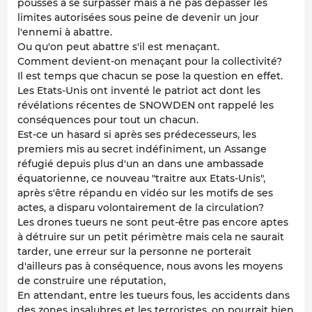
poussés à se surpasser mais à ne pas dépasser les
limites autorisées sous peine de devenir un jour
l'ennemi à abattre.
Ou qu'on peut abattre s'il est menaçant.
Comment devient-on menaçant pour la collectivité?
Il est temps que chacun se pose la question en effet.
Les Etats-Unis ont inventé le patriot act dont les
révélations récentes de SNOWDEN ont rappelé les
conséquences pour tout un chacun.
Est-ce un hasard si après ses prédecesseurs, les
premiers mis au secret indéfiniment, un Assange
réfugié depuis plus d'un an dans une ambassade
équatorienne, ce nouveau "traitre aux Etats-Unis",
après s'être répandu en vidéo sur les motifs de ses
actes, a disparu volontairement de la circulation?
Les drones tueurs ne sont peut-être pas encore aptes
à détruire sur un petit périmètre mais cela ne saurait
tarder, une erreur sur la personne ne porterait
d'ailleurs pas à conséquence, nous avons les moyens
de construire une réputation,
En attendant, entre les tueurs fous, les accidents dans
des zones insalubres et les terroristes, on pourrait bien