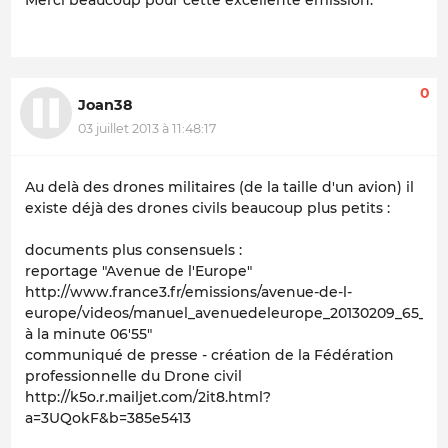
Merci beaucoup pour cette excellente émission.
0
Joan38
03 juillet 2013 à 11:48:17
Au delà des drones militaires (de la taille d'un avion) il
existe déjà des drones civils beaucoup plus petits :
documents plus consensuels :
reportage "Avenue de l'Europe"
http://www.france3.fr/emissions/avenue-de-l-
europe/videos/manuel_avenuedeleurope_20130209_65_090
à la minute 06'55"
communiqué de presse - création de la Fédération
professionnelle du Drone civil
http://k5o.r.mailjet.com/2it8.html?
a=3UQokF&b=385e5413