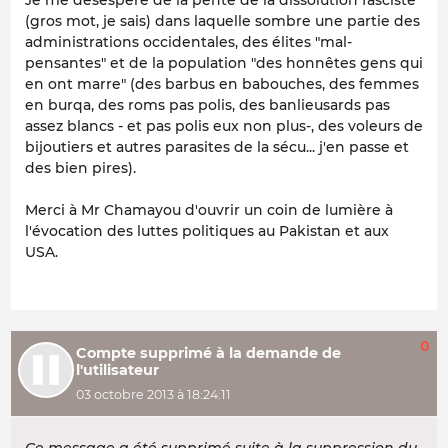
Je me désespère de la pente de la dissolution fasciste
(gros mot, je sais) dans laquelle sombre une partie des
administrations occidentales, des élites "mal-
pensantes" et de la population "des honnêtes gens qui
en ont marre" (des barbus en babouches, des femmes
en burqa, des roms pas polis, des banlieusards pas
assez blancs - et pas polis eux non plus-, des voleurs de
bijoutiers et autres parasites de la sécu... j'en passe et
des bien pires).
Merci à Mr Chamayou d'ouvrir un coin de lumière à
l'évocation des luttes politiques au Pakistan et aux
USA.
0
Compte supprimé à la demande de
l'utilisateur
03 octobre 2013 à 18:24:11