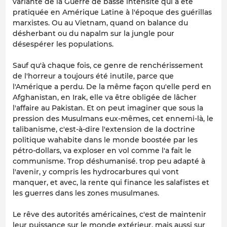
variante de la Guerre de basse intensité qui a été
pratiquée en Amérique Latine à l'époque des guérillas
marxistes. Ou au Vietnam, quand on balance du
désherbant ou du napalm sur la jungle pour
désespérer les populations.
Sauf qu'à chaque fois, ce genre de renchérissement
de l'horreur a toujours été inutile, parce que
l'Amérique a perdu. De la même façon qu'elle perd en
Afghanistan, en Irak, elle va être obligée de lâcher
l'affaire au Pakistan. Et on peut imaginer que sous la
pression des Musulmans eux-mêmes, cet ennemi-là, le
talibanisme, c'est-à-dire l'extension de la doctrine
politique wahabite dans le monde boostée par les
pétro-dollars, va exploser en vol comme l'a fait le
communisme. Trop déshumanisé. trop peu adapté à
l'avenir, y compris les hydrocarbures qui vont
manquer, et avec, la rente qui finance les salafistes et
les guerres dans les zones musulmanes.
Le rêve des autorités américaines, c'est de maintenir
leur puissance sur le monde extérieur, mais aussi sur