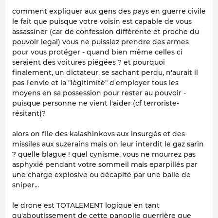
comment expliquer aux gens des pays en guerre civile
le fait que puisque votre voisin est capable de vous
assassiner (car de confession différente et proche du
pouvoir legal) vous ne puissiez prendre des armes
pour vous protéger - quand bien même celles ci
seraient des voitures piégées ? et pourquoi
finalement, un dictateur, se sachant perdu, n'aurait il
pas l'envie et la "légitimité" d'employer tous les
moyens en sa possession pour rester au pouvoir -
puisque personne ne vient l'aider (cf terroriste-
résitant)?
alors on file des kalashinkovs aux insurgés et des
missiles aux suzerains mais on leur interdit le gaz sarin
? quelle blague ! quel cynisme. vous ne mourrez pas
asphyxié pendant votre sommeil mais eparpillés par
une charge explosive ou décapité par une balle de
sniper...
le drone est TOTALEMENT logique en tant
qu'aboutissement de cette panoplie guerrière que