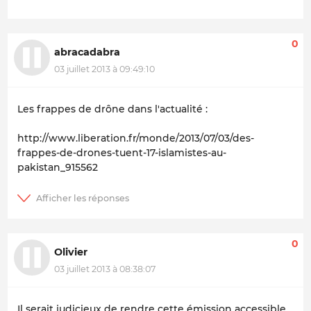
0
abracadabra
03 juillet 2013 à 09:49:10
Les frappes de drône dans l'actualité :
http://www.liberation.fr/monde/2013/07/03/des-
frappes-de-drones-tuent-17-islamistes-au-
pakistan_915562
0
Olivier
03 juillet 2013 à 08:38:07
Il serait judicieux de rendre cette émission accessible