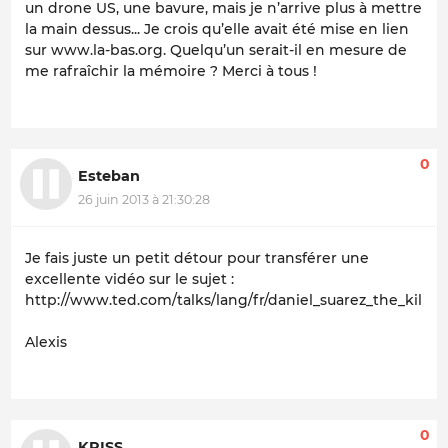
un drone US, une bavure, mais je n’arrive plus à mettre
la main dessus... Je crois qu’elle avait été mise en lien
sur www.la-bas.org. Quelqu’un serait-il en mesure de
me rafraîchir la mémoire ? Merci à tous !
0
Esteban
26 juin 2013 à 21:30:28
Je fais juste un petit détour pour transférer une
excellente vidéo sur le sujet :
http://www.ted.com/talks/lang/fr/daniel_suarez_the_kill_
Alexis
0
KRISS