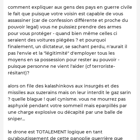
comment expliquer aux gens des pays en guerre civile
le fait que puisque votre voisin est capable de vous
assassiner (car de confession différente et proche du
pouvoir legal) vous ne puissiez prendre des armes
pour vous protéger - quand bien même celles ci
seraient des voitures piégées ? et pourquoi
finalement, un dictateur, se sachant perdu, n'aurait il
pas l'envie et la "légitimité" d'employer tous les
moyens en sa possession pour rester au pouvoir -
puisque personne ne vient l'aider (cf terroriste-
résitant)?
alors on file des kalashinkovs aux insurgés et des
missiles aux suzerains mais on leur interdit le gaz sarin
? quelle blague ! quel cynisme. vous ne mourrez pas
asphyxié pendant votre sommeil mais eparpillés par
une charge explosive ou décapité par une balle de
sniper...
le drone est TOTALEMENT logique en tant
qu'aboutissement de cette panoplie guerrière que