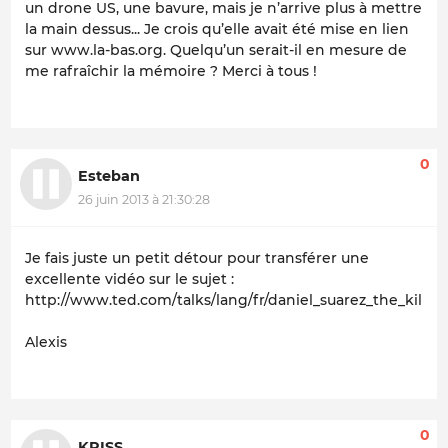
un drone US, une bavure, mais je n’arrive plus à mettre
la main dessus... Je crois qu’elle avait été mise en lien
sur www.la-bas.org. Quelqu’un serait-il en mesure de
me rafraîchir la mémoire ? Merci à tous !
0
Esteban
26 juin 2013 à 21:30:28
Je fais juste un petit détour pour transférer une
excellente vidéo sur le sujet :
http://www.ted.com/talks/lang/fr/daniel_suarez_the_kill_
Alexis
0
KRISS