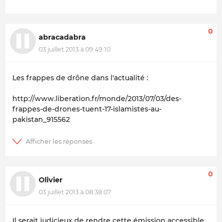
0
abracadabra
03 juillet 2013 à 09:49:10
Les frappes de drône dans l'actualité :
http://www.liberation.fr/monde/2013/07/03/des-
frappes-de-drones-tuent-17-islamistes-au-
pakistan_915562
0
Olivier
03 juillet 2013 à 08:38:07
Il serait judicieux de rendre cette émission accessible