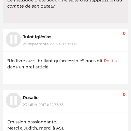
Ce message a été supprimé suite à la suppression du
compte de son auteur
0
Julot Iglésias
28 septembre 2013 à 07:09:03
"Un livre aussi brillant qu’accessible", nous dit
Politis
dans un bref article.
0
Rosalie
23 juillet 2013 à 12:33:53
Emission passionnante.
Merci à Judith, merci à ASI.