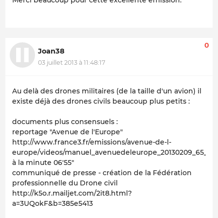
Merci beaucoup pour cette excellente émission.
0
Joan38
03 juillet 2013 à 11:48:17
Au delà des drones militaires (de la taille d'un avion) il
existe déjà des drones civils beaucoup plus petits :
documents plus consensuels :
reportage "Avenue de l'Europe"
http://www.france3.fr/emissions/avenue-de-l-
europe/videos/manuel_avenuedeleurope_20130209_65_090
à la minute 06'55"
communiqué de presse - création de la Fédération
professionnelle du Drone civil
http://k5o.r.mailjet.com/2it8.html?
a=3UQokF&b=385e5413