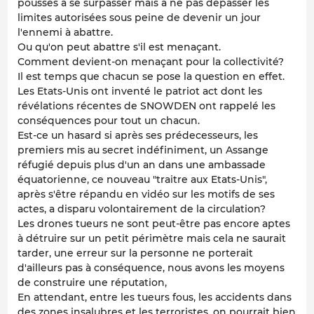
poussés à se surpasser mais à ne pas dépasser les
limites autorisées sous peine de devenir un jour
l'ennemi à abattre.
Ou qu'on peut abattre s'il est menaçant.
Comment devient-on menaçant pour la collectivité?
Il est temps que chacun se pose la question en effet.
Les Etats-Unis ont inventé le patriot act dont les
révélations récentes de SNOWDEN ont rappelé les
conséquences pour tout un chacun.
Est-ce un hasard si après ses prédecesseurs, les
premiers mis au secret indéfiniment, un Assange
réfugié depuis plus d'un an dans une ambassade
équatorienne, ce nouveau "traitre aux Etats-Unis",
après s'être répandu en vidéo sur les motifs de ses
actes, a disparu volontairement de la circulation?
Les drones tueurs ne sont peut-être pas encore aptes
à détruire sur un petit périmètre mais cela ne saurait
tarder, une erreur sur la personne ne porterait
d'ailleurs pas à conséquence, nous avons les moyens
de construire une réputation,
En attendant, entre les tueurs fous, les accidents dans
des zones insalubres et les terroristes, on pourrait bien