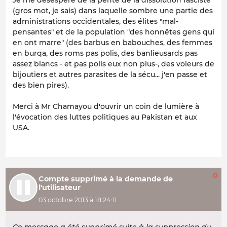
Je me désespère de la pente de la dissolution fasciste
(gros mot, je sais) dans laquelle sombre une partie des
administrations occidentales, des élites "mal-
pensantes" et de la population "des honnêtes gens qui
en ont marre" (des barbus en babouches, des femmes
en burqa, des roms pas polis, des banlieusards pas
assez blancs - et pas polis eux non plus-, des voleurs de
bijoutiers et autres parasites de la sécu... j'en passe et
des bien pires).
Merci à Mr Chamayou d'ouvrir un coin de lumière à
l'évocation des luttes politiques au Pakistan et aux
USA.
0
Compte supprimé à la demande de
l'utilisateur
03 octobre 2013 à 18:24:11