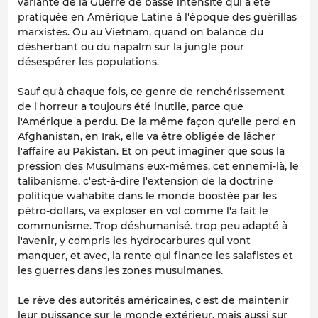
variante de la Guerre de basse intensité qui a été
pratiquée en Amérique Latine à l'époque des guérillas
marxistes. Ou au Vietnam, quand on balance du
désherbant ou du napalm sur la jungle pour
désespérer les populations.
Sauf qu'à chaque fois, ce genre de renchérissement
de l'horreur a toujours été inutile, parce que
l'Amérique a perdu. De la même façon qu'elle perd en
Afghanistan, en Irak, elle va être obligée de lâcher
l'affaire au Pakistan. Et on peut imaginer que sous la
pression des Musulmans eux-mêmes, cet ennemi-là, le
talibanisme, c'est-à-dire l'extension de la doctrine
politique wahabite dans le monde boostée par les
pétro-dollars, va exploser en vol comme l'a fait le
communisme. Trop déshumanisé. trop peu adapté à
l'avenir, y compris les hydrocarbures qui vont
manquer, et avec, la rente qui finance les salafistes et
les guerres dans les zones musulmanes.
Le rêve des autorités américaines, c'est de maintenir
leur puissance sur le monde extérieur, mais aussi sur