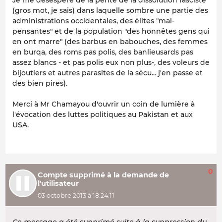
Je me désespère de la pente de la dissolution fasciste
(gros mot, je sais) dans laquelle sombre une partie des
administrations occidentales, des élites "mal-
pensantes" et de la population "des honnêtes gens qui
en ont marre" (des barbus en babouches, des femmes
en burqa, des roms pas polis, des banlieusards pas
assez blancs - et pas polis eux non plus-, des voleurs de
bijoutiers et autres parasites de la sécu... j'en passe et
des bien pires).
Merci à Mr Chamayou d'ouvrir un coin de lumière à
l'évocation des luttes politiques au Pakistan et aux
USA.
0
Compte supprimé à la demande de
l'utilisateur
03 octobre 2013 à 18:24:11