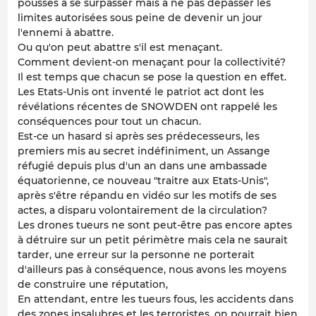
poussés à se surpasser mais à ne pas dépasser les
limites autorisées sous peine de devenir un jour
l'ennemi à abattre.
Ou qu'on peut abattre s'il est menaçant.
Comment devient-on menaçant pour la collectivité?
Il est temps que chacun se pose la question en effet.
Les Etats-Unis ont inventé le patriot act dont les
révélations récentes de SNOWDEN ont rappelé les
conséquences pour tout un chacun.
Est-ce un hasard si après ses prédecesseurs, les
premiers mis au secret indéfiniment, un Assange
réfugié depuis plus d'un an dans une ambassade
équatorienne, ce nouveau "traitre aux Etats-Unis",
après s'être répandu en vidéo sur les motifs de ses
actes, a disparu volontairement de la circulation?
Les drones tueurs ne sont peut-être pas encore aptes
à détruire sur un petit périmètre mais cela ne saurait
tarder, une erreur sur la personne ne porterait
d'ailleurs pas à conséquence, nous avons les moyens
de construire une réputation,
En attendant, entre les tueurs fous, les accidents dans
des zones insalubres et les terroristes, on pourrait bien