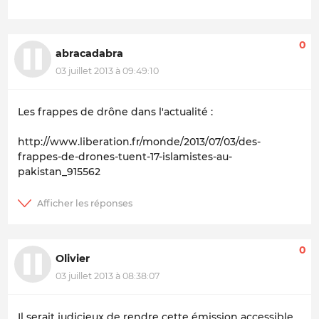
0
abracadabra
03 juillet 2013 à 09:49:10
Les frappes de drône dans l'actualité :
http://www.liberation.fr/monde/2013/07/03/des-
frappes-de-drones-tuent-17-islamistes-au-
pakistan_915562
0
Olivier
03 juillet 2013 à 08:38:07
Il serait judicieux de rendre cette émission accessible