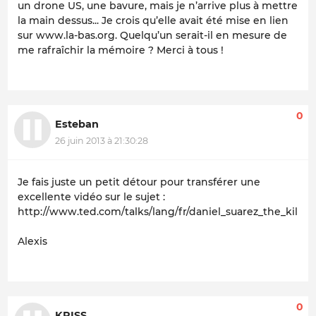
un drone US, une bavure, mais je n’arrive plus à mettre
la main dessus... Je crois qu’elle avait été mise en lien
sur www.la-bas.org. Quelqu’un serait-il en mesure de
me rafraîchir la mémoire ? Merci à tous !
0
Esteban
26 juin 2013 à 21:30:28
Je fais juste un petit détour pour transférer une
excellente vidéo sur le sujet :
http://www.ted.com/talks/lang/fr/daniel_suarez_the_kill_
Alexis
0
KRISS