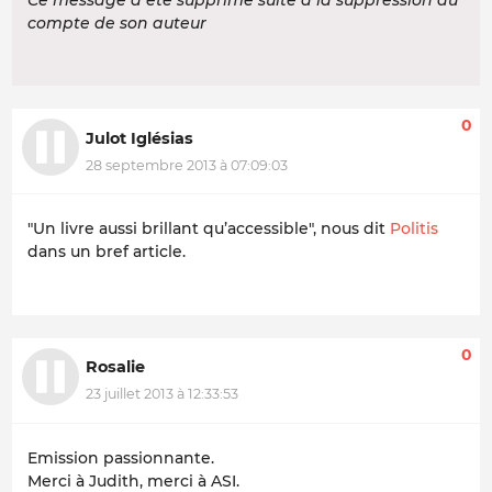
Ce message a été supprimé suite à la suppression du
compte de son auteur
0
Julot Iglésias
28 septembre 2013 à 07:09:03
"Un livre aussi brillant qu’accessible", nous dit
Politis
dans un bref article.
0
Rosalie
23 juillet 2013 à 12:33:53
Emission passionnante.
Merci à Judith, merci à ASI.