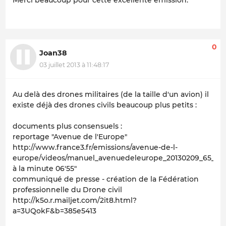
Merci beaucoup pour cette excellente émission.
0
Joan38
03 juillet 2013 à 11:48:17
Au delà des drones militaires (de la taille d'un avion) il
existe déjà des drones civils beaucoup plus petits :
documents plus consensuels :
reportage "Avenue de l'Europe"
http://www.france3.fr/emissions/avenue-de-l-
europe/videos/manuel_avenuedeleurope_20130209_65_090
à la minute 06'55"
communiqué de presse - création de la Fédération
professionnelle du Drone civil
http://k5o.r.mailjet.com/2it8.html?
a=3UQokF&b=385e5413