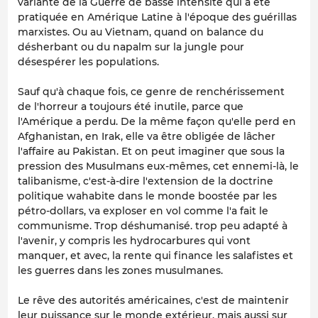
variante de la Guerre de basse intensité qui a été
pratiquée en Amérique Latine à l'époque des guérillas
marxistes. Ou au Vietnam, quand on balance du
désherbant ou du napalm sur la jungle pour
désespérer les populations.
Sauf qu'à chaque fois, ce genre de renchérissement
de l'horreur a toujours été inutile, parce que
l'Amérique a perdu. De la même façon qu'elle perd en
Afghanistan, en Irak, elle va être obligée de lâcher
l'affaire au Pakistan. Et on peut imaginer que sous la
pression des Musulmans eux-mêmes, cet ennemi-là, le
talibanisme, c'est-à-dire l'extension de la doctrine
politique wahabite dans le monde boostée par les
pétro-dollars, va exploser en vol comme l'a fait le
communisme. Trop déshumanisé. trop peu adapté à
l'avenir, y compris les hydrocarbures qui vont
manquer, et avec, la rente qui finance les salafistes et
les guerres dans les zones musulmanes.
Le rêve des autorités américaines, c'est de maintenir
leur puissance sur le monde extérieur, mais aussi sur