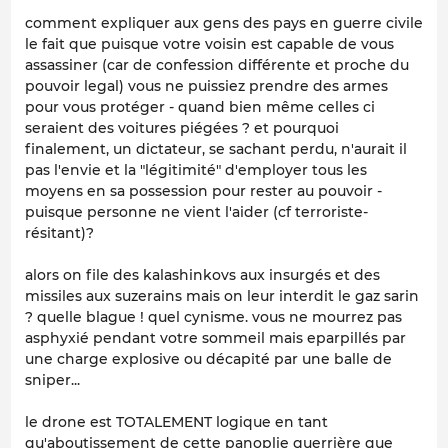
comment expliquer aux gens des pays en guerre civile
le fait que puisque votre voisin est capable de vous
assassiner (car de confession différente et proche du
pouvoir legal) vous ne puissiez prendre des armes
pour vous protéger - quand bien même celles ci
seraient des voitures piégées ? et pourquoi
finalement, un dictateur, se sachant perdu, n'aurait il
pas l'envie et la "légitimité" d'employer tous les
moyens en sa possession pour rester au pouvoir -
puisque personne ne vient l'aider (cf terroriste-
résitant)?
alors on file des kalashinkovs aux insurgés et des
missiles aux suzerains mais on leur interdit le gaz sarin
? quelle blague ! quel cynisme. vous ne mourrez pas
asphyxié pendant votre sommeil mais eparpillés par
une charge explosive ou décapité par une balle de
sniper...
le drone est TOTALEMENT logique en tant
qu'aboutissement de cette panoplie guerrière que