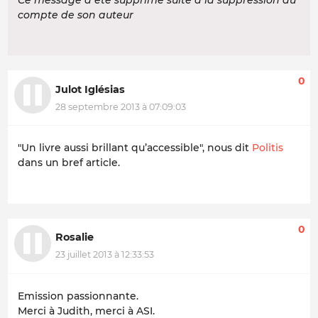
Ce message a été supprimé suite à la suppression du
compte de son auteur
0
Julot Iglésias
28 septembre 2013 à 07:09:03
"Un livre aussi brillant qu’accessible", nous dit
Politis
dans un bref article.
0
Rosalie
23 juillet 2013 à 12:33:53
Emission passionnante.
Merci à Judith, merci à ASI.