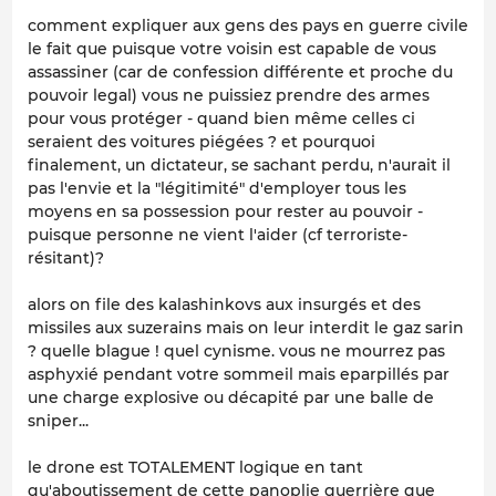
comment expliquer aux gens des pays en guerre civile
le fait que puisque votre voisin est capable de vous
assassiner (car de confession différente et proche du
pouvoir legal) vous ne puissiez prendre des armes
pour vous protéger - quand bien même celles ci
seraient des voitures piégées ? et pourquoi
finalement, un dictateur, se sachant perdu, n'aurait il
pas l'envie et la "légitimité" d'employer tous les
moyens en sa possession pour rester au pouvoir -
puisque personne ne vient l'aider (cf terroriste-
résitant)?
alors on file des kalashinkovs aux insurgés et des
missiles aux suzerains mais on leur interdit le gaz sarin
? quelle blague ! quel cynisme. vous ne mourrez pas
asphyxié pendant votre sommeil mais eparpillés par
une charge explosive ou décapité par une balle de
sniper...
le drone est TOTALEMENT logique en tant
qu'aboutissement de cette panoplie guerrière que