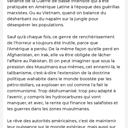
variante de la Guerre de basse intensité qui a été
pratiquée en Amérique Latine à l'époque des guérillas
marxistes. Ou au Vietnam, quand on balance du
désherbant ou du napalm sur la jungle pour
désespérer les populations.
Sauf qu'à chaque fois, ce genre de renchérissement
de l'horreur a toujours été inutile, parce que
l'Amérique a perdu. De la même façon qu'elle perd en
Afghanistan, en Irak, elle va être obligée de lâcher
l'affaire au Pakistan. Et on peut imaginer que sous la
pression des Musulmans eux-mêmes, cet ennemi-là, le
talibanisme, c'est-à-dire l'extension de la doctrine
politique wahabite dans le monde boostée par les
pétro-dollars, va exploser en vol comme l'a fait le
communisme. Trop déshumanisé. trop peu adapté à
l'avenir, y compris les hydrocarbures qui vont
manquer, et avec, la rente qui finance les salafistes et
les guerres dans les zones musulmanes.
Le rêve des autorités américaines, c'est de maintenir
leur puissance sur le monde extérieur, mais aussi sur