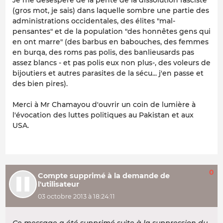
Je me désespère de la pente de la dissolution fasciste
(gros mot, je sais) dans laquelle sombre une partie des
administrations occidentales, des élites "mal-
pensantes" et de la population "des honnêtes gens qui
en ont marre" (des barbus en babouches, des femmes
en burqa, des roms pas polis, des banlieusards pas
assez blancs - et pas polis eux non plus-, des voleurs de
bijoutiers et autres parasites de la sécu... j'en passe et
des bien pires).
Merci à Mr Chamayou d'ouvrir un coin de lumière à
l'évocation des luttes politiques au Pakistan et aux
USA.
0
Compte supprimé à la demande de
l'utilisateur
03 octobre 2013 à 18:24:11