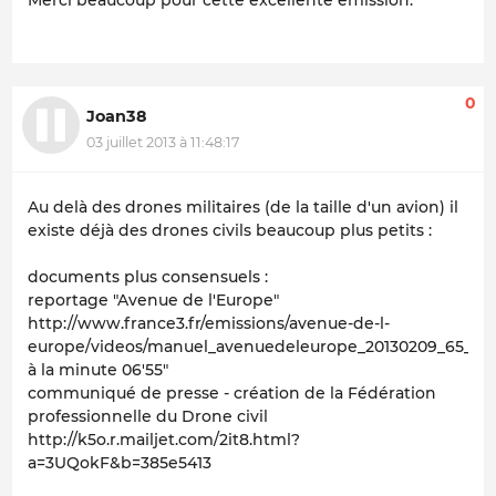
Merci beaucoup pour cette excellente émission.
0
Joan38
03 juillet 2013 à 11:48:17
Au delà des drones militaires (de la taille d'un avion) il
existe déjà des drones civils beaucoup plus petits :
documents plus consensuels :
reportage "Avenue de l'Europe"
http://www.france3.fr/emissions/avenue-de-l-
europe/videos/manuel_avenuedeleurope_20130209_65_090
à la minute 06'55"
communiqué de presse - création de la Fédération
professionnelle du Drone civil
http://k5o.r.mailjet.com/2it8.html?
a=3UQokF&b=385e5413