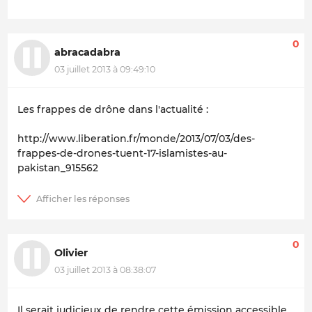
0
abracadabra
03 juillet 2013 à 09:49:10
Les frappes de drône dans l'actualité :
http://www.liberation.fr/monde/2013/07/03/des-
frappes-de-drones-tuent-17-islamistes-au-
pakistan_915562
0
Olivier
03 juillet 2013 à 08:38:07
Il serait judicieux de rendre cette émission accessible