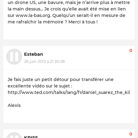
un drone US, une bavure, mais je n’arrive plus à mettre
la main dessus... Je crois qu’elle avait été mise en lien
sur www.la-bas.org. Quelqu’un serait-il en mesure de
me rafraîchir la mémoire ? Merci à tous !
0
Esteban
26 juin 2013 à 21:30:28
Je fais juste un petit détour pour transférer une
excellente vidéo sur le sujet :
http://www.ted.com/talks/lang/fr/daniel_suarez_the_kill_
Alexis
0
KRISS