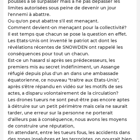
poussés à se surpasser mais à ne pas dépasser les
limites autorisées sous peine de devenir un jour
l'ennemi à abattre.
Ou qu'on peut abattre s'il est menaçant.
Comment devient-on menaçant pour la collectivité?
Il est temps que chacun se pose la question en effet.
Les Etats-Unis ont inventé le patriot act dont les
révélations récentes de SNOWDEN ont rappelé les
conséquences pour tout un chacun.
Est-ce un hasard si après ses prédecesseurs, les
premiers mis au secret indéfiniment, un Assange
réfugié depuis plus d'un an dans une ambassade
équatorienne, ce nouveau "traitre aux Etats-Unis",
après s'être répandu en vidéo sur les motifs de ses
actes, a disparu volontairement de la circulation?
Les drones tueurs ne sont peut-être pas encore aptes
à détruire sur un petit périmètre mais cela ne saurait
tarder, une erreur sur la personne ne porterait
d'ailleurs pas à conséquence, nous avons les moyens
de construire une réputation,
En attendant, entre les tueurs fous, les accidents dans
des zones insalubres et les terroristes, on pourrait bien