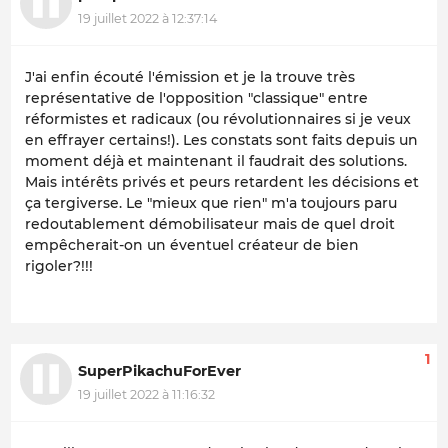
19 juillet 2022 à 12:37:14
J'ai enfin écouté l'émission et je la trouve très
représentative de l'opposition "classique" entre
réformistes et radicaux (ou révolutionnaires si je veux
en effrayer certains!). Les constats sont faits depuis un
moment déjà et maintenant il faudrait des solutions.
Mais intérêts privés et peurs retardent les décisions et
ça tergiverse. Le "mieux que rien" m'a toujours paru
redoutablement démobilisateur mais de quel droit
empêcherait-on un éventuel créateur de bien
rigoler?!!!
1
SuperPikachuForEver
19 juillet 2022 à 11:16:32