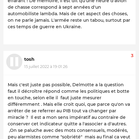
effarant ! De mémoire, il est dit qu'une heure d'avion
de chasse correspond à sept années d'un
automobiliste lambda. Mais de cet aspect des choses,
on ne parle jamais. L'armée reste un tabou, surtout par
ces temps de guerre en Ukraine.
3
tosh
15 juillet 2022 à 19:01:26
Mais c'est juste pas possible, Delmotte a la question
faut il décroître répond comme les politiques et botte
en touche, selon elle il faut juste mesurer
différemment . Mais elle croit quoi, que parce qu'on va
arrêter de se referrer au PIB tout va changer par
miracle ? Il est a mon sens impératif au contraire de
conserver cet indicateur quitte a l'associer a d'autres.
,On se paluche avec des mots consensuels, modérés,
peu alarmistes comme "sobriété" mais au final ca veut