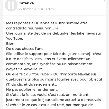
1
Tatanka
27 février 2019 à 18:58:59
Mes réponses à Bruanne et Kusto semble être
contradictoires, mais, non... :-)
Une journaliste décide de debunker les fake news sur
You Tube.
Bien
De deux choses l'une.
Elle utilise le support pour faire du |journalisme| - c'est
à dire des |faits|, des liens et éventuellement un
commentaire, une synthèse ou un raisonnement
(voyez "le Réveilleur").
Ou elle fait du "You Tube" - Du N'importe Nawak sur
quelques faits plus ou moins fouillés avec pour objectif
(?) du clic et du rendement...
Ne pas oublier le rendement.
Si c'était le 1e cas voulu, c'est raté, en montrant
justement ce que le "journalisme actuel" a de mauvais
Si c'était le 2e cas, c'est aussi raté, par manque de