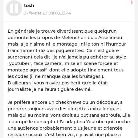
1
tosh
27 février 2019 à 08:32:44
En générale je trouve divertissant que quelqu'un
démonte les propos de Melenchon ou d'Asselineau
mais la je n'aime ni le montage , ni le ton ni l'humour
franchement raz des pâquerettes. Ce n'est guère
surprenant cela dit , je n'ai jamais pu adhérer au style
"youtuber", face camera , mise en scene forcée et
montage agressif dont elle adopte finalement tous
les codes (il ne manque que les bruitages ).
D'ailleurs si vous n'aviez pas écrit qu'elle était
journaliste je ne l'aurait guère deviné.
Je préfère encore un checknews ou un décodeur, a
prendre toujours avec des pincettes extra longues
mais qui au moins vont droit au but sans esbroufe. Elle
a pompé le concept et l'a adapte a Youtube qui touche
une audience probablement plus jeune et orientée
réseaux sociaux. c'est bien vu , il y avait une place a