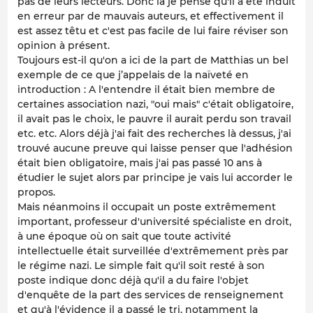
pas de leurs lecteurs. Donc là je pense qu'il a été induit
en erreur par de mauvais auteurs, et effectivement il
est assez têtu et c'est pas facile de lui faire réviser son
opinion à présent.
Toujours est-il qu'on a ici de la part de Matthias un bel
exemple de ce que j’appelais de la naïveté en
introduction : A l'entendre il était bien membre de
certaines association nazi, "oui mais" c'était obligatoire,
il avait pas le choix, le pauvre il aurait perdu son travail
etc. etc. Alors déjà j'ai fait des recherches là dessus, j'ai
trouvé aucune preuve qui laisse penser que l'adhésion
était bien obligatoire, mais j'ai pas passé 10 ans à
étudier le sujet alors par principe je vais lui accorder le
propos.
Mais néanmoins il occupait un poste extrêmement
important, professeur d'université spécialiste en droit,
à une époque où on sait que toute activité
intellectuelle était surveillée d'extrêmement près par
le régime nazi. Le simple fait qu'il soit resté à son
poste indique donc déjà qu'il a du faire l'objet
d'enquête de la part des services de renseignement
et qu'à l'évidence il a passé le tri, notamment la