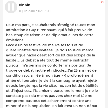
0
binbin
11 juin 2010 à 02:02:09
Pour ma part, je souhaiterais témoigné toutes mon
admiration à Guy Birenbaum, qui à fait preuve de
beaucoup de raison et de diplomatie lors de cette
émissions...
Face à un tel festival de mauvaises fois et de
querellinettes des invitées... je dois tous de même
avouer que nadia geert sort du lot des éclopé de la
laïcité ... Le débat a été tout de même instructif
puisqu'il m'a permis de conforter ma position. Je
trouve ce débat inutile et ridicule... J'ai 25 ans,( et de
condition social liée à mon âge ^^) profondément
athée et libertaire, je vie à la campagne ayant rejeté
depuis longtemps la vie citadine, son lot de débilités
et d'injustices... l'islamisme personnellement je ne le
constate pas ( du moins pas vers chez moi ).Je ne
comprend pas tous cet acharnement contre une
minorité de la population. En fait c'est un non-débat