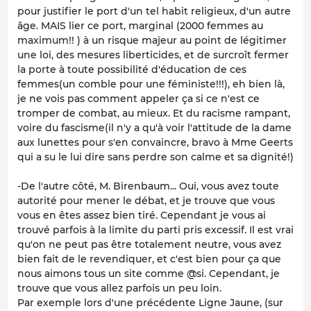
pour justifier le port d'un tel habit religieux, d'un autre
âge. MAIS lier ce port, marginal (2000 femmes au
maximum!! ) à un risque majeur au point de légitimer
une loi, des mesures liberticides, et de surcroît fermer
la porte à toute possibilité d'éducation de ces
femmes(un comble pour une féministe!!!), eh bien là,
je ne vois pas comment appeler ça si ce n'est ce
tromper de combat, au mieux. Et du racisme rampant,
voire du fascisme(il n'y a qu'à voir l'attitude de la dame
aux lunettes pour s'en convaincre, bravo à Mme Geerts
qui a su le lui dire sans perdre son calme et sa dignité!)
-De l'autre côté, M. Birenbaum... Oui, vous avez toute
autorité pour mener le débat, et je trouve que vous
vous en êtes assez bien tiré. Cependant je vous ai
trouvé parfois à la limite du parti pris excessif. Il est vrai
qu'on ne peut pas être totalement neutre, vous avez
bien fait de le revendiquer, et c'est bien pour ça que
nous aimons tous un site comme @si. Cependant, je
trouve que vous allez parfois un peu loin.
Par exemple lors d'une précédente Ligne Jaune, (sur