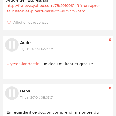
Article de l'Express sur :
http://fr.news.yahoo.com/78/20100614/tfr-un-apro-
saucisson-et-pinard-paris-co-9e39cb8.html
0
Aude
11 juin 2010 à 13:24:05
Ulysse Clandestin
: un docu militant et gratuit!
0
Bebs
11 juin 2010 à 08:03:21
En regardant ce doc, on comprend la montée du