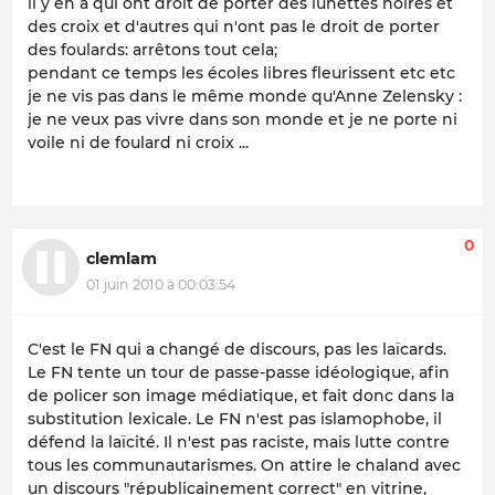
il y en a qui ont droit de porter des lunettes noires et
des croix et d'autres qui n'ont pas le droit de porter
des foulards: arrêtons tout cela;
pendant ce temps les écoles libres fleurissent etc etc
je ne vis pas dans le même monde qu'Anne Zelensky :
je ne veux pas vivre dans son monde et je ne porte ni
voile ni de foulard ni croix ...
0
clemlam
01 juin 2010 à 00:03:54
C'est le FN qui a changé de discours, pas les laïcards.
Le FN tente un tour de passe-passe idéologique, afin
de policer son image médiatique, et fait donc dans la
substitution lexicale. Le FN n'est pas islamophobe, il
défend la laïcité. Il n'est pas raciste, mais lutte contre
tous les communautarismes. On attire le chaland avec
un discours "républicainement correct" en vitrine,