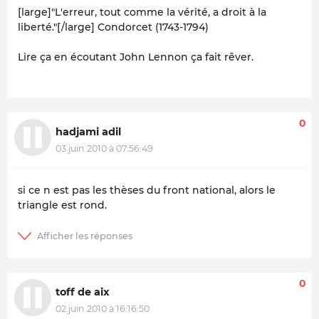
[large]"L'erreur, tout comme la vérité, a droit à la
liberté."[/large] Condorcet (1743-1794)
Lire ça en écoutant John Lennon ça fait rêver.
0
hadjami adil
03 juin 2010 à 07:56:49
si ce n est pas les thèses du front national, alors le
triangle est rond.
0
toff de aix
02 juin 2010 à 16:16:50