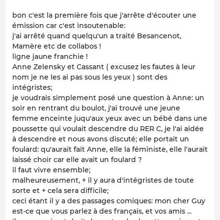
bon c'est la première fois que j'arrête d'écouter une
émission car c'est insoutenable:
j'ai arrêté quand quelqu'un a traité Besancenot,
Mamère etc de collabos !
ligne jaune franchie !
Anne Zelensky et Cassant ( excusez les fautes à leur
nom je ne les ai pas sous les yeux ) sont des
intégristes;
je voudrais simplement posé une question à Anne: un
soir en rentrant du boulot, j'ai trouvé une jeune
femme enceinte juqu'aux yeux avec un bébé dans une
poussette qui voulait descendre du RER C, je l'ai aidée
à descendre et nous avons discuté; elle portait un
foulard: qu'aurait fait Anne, elle la féministe, elle l'aurait
laissé choir car elle avait un foulard ?
il faut vivre ensemble;
malheureusement, + il y aura d'intégristes de toute
sorte et + cela sera difficile;
ceci étant il y a des passages comiques: mon cher Guy
est-ce que vous parlez à des français, et vos amis ...