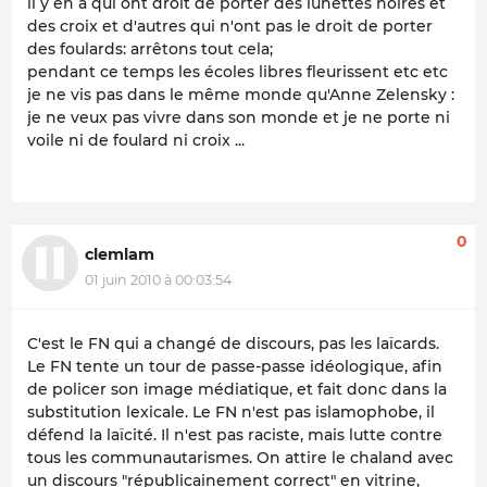
il y en a qui ont droit de porter des lunettes noires et
des croix et d'autres qui n'ont pas le droit de porter
des foulards: arrêtons tout cela;
pendant ce temps les écoles libres fleurissent etc etc
je ne vis pas dans le même monde qu'Anne Zelensky :
je ne veux pas vivre dans son monde et je ne porte ni
voile ni de foulard ni croix ...
0
clemlam
01 juin 2010 à 00:03:54
C'est le FN qui a changé de discours, pas les laïcards.
Le FN tente un tour de passe-passe idéologique, afin
de policer son image médiatique, et fait donc dans la
substitution lexicale. Le FN n'est pas islamophobe, il
défend la laïcité. Il n'est pas raciste, mais lutte contre
tous les communautarismes. On attire le chaland avec
un discours "républicainement correct" en vitrine,