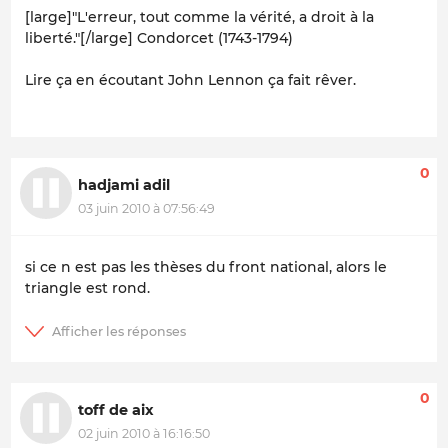
[large]"L'erreur, tout comme la vérité, a droit à la
liberté."[/large] Condorcet (1743-1794)
Lire ça en écoutant John Lennon ça fait rêver.
0
hadjami adil
03 juin 2010 à 07:56:49
si ce n est pas les thèses du front national, alors le
triangle est rond.
0
toff de aix
02 juin 2010 à 16:16:50