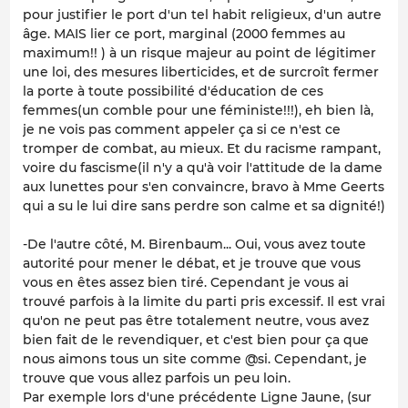
pour justifier le port d'un tel habit religieux, d'un autre
âge. MAIS lier ce port, marginal (2000 femmes au
maximum!! ) à un risque majeur au point de légitimer
une loi, des mesures liberticides, et de surcroît fermer
la porte à toute possibilité d'éducation de ces
femmes(un comble pour une féministe!!!), eh bien là,
je ne vois pas comment appeler ça si ce n'est ce
tromper de combat, au mieux. Et du racisme rampant,
voire du fascisme(il n'y a qu'à voir l'attitude de la dame
aux lunettes pour s'en convaincre, bravo à Mme Geerts
qui a su le lui dire sans perdre son calme et sa dignité!)
-De l'autre côté, M. Birenbaum... Oui, vous avez toute
autorité pour mener le débat, et je trouve que vous
vous en êtes assez bien tiré. Cependant je vous ai
trouvé parfois à la limite du parti pris excessif. Il est vrai
qu'on ne peut pas être totalement neutre, vous avez
bien fait de le revendiquer, et c'est bien pour ça que
nous aimons tous un site comme @si. Cependant, je
trouve que vous allez parfois un peu loin.
Par exemple lors d'une précédente Ligne Jaune, (sur