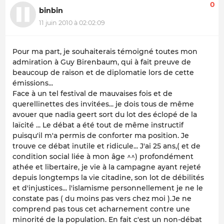
0
binbin
11 juin 2010 à 02:02:09
Pour ma part, je souhaiterais témoigné toutes mon
admiration à Guy Birenbaum, qui à fait preuve de
beaucoup de raison et de diplomatie lors de cette
émissions...
Face à un tel festival de mauvaises fois et de
querellinettes des invitées... je dois tous de même
avouer que nadia geert sort du lot des éclopé de la
laïcité ... Le débat a été tout de même instructif
puisqu'il m'a permis de conforter ma position. Je
trouve ce débat inutile et ridicule... J'ai 25 ans,( et de
condition social liée à mon âge ^^) profondément
athée et libertaire, je vie à la campagne ayant rejeté
depuis longtemps la vie citadine, son lot de débilités
et d'injustices... l'islamisme personnellement je ne le
constate pas ( du moins pas vers chez moi ).Je ne
comprend pas tous cet acharnement contre une
minorité de la population. En fait c'est un non-débat