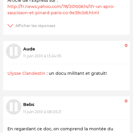
Article de l'Express sur :
http://fr.news.yahoo.com/78/20100614/tfr-un-apro-
saucisson-et-pinard-paris-co-9e39cb8.html
0
Aude
11 juin 2010 à 13:24:05
Ulysse Clandestin
: un docu militant et gratuit!
0
Bebs
11 juin 2010 à 08:03:21
En regardant ce doc, on comprend la montée du