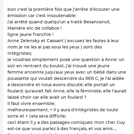
bon c'est la première fois que j'arrête d'écouter une
émission car c'est insoutenable:
j'ai arrêté quand quelqu'un a traité Besancenot,
Mamère etc de collabos !
ligne jaune franchie !
Anne Zelensky et Cassant ( excusez les fautes à leur
nom je ne les ai pas sous les yeux ) sont des
intégristes;
je voudrais simplement posé une question à Anne: un
soir en rentrant du boulot, j'ai trouvé une jeune
femme enceinte juqu'aux yeux avec un bébé dans une
poussette qui voulait descendre du RER C, je l'ai aidée
à descendre et nous avons discuté; elle portait un
foulard: qu'aurait fait Anne, elle la féministe, elle l'aurait
laissé choir car elle avait un foulard ?
il faut vivre ensemble;
malheureusement, + il y aura d'intégristes de toute
sorte et + cela sera difficile;
ceci étant il y a des passages comiques: mon cher Guy
est-ce que vous parlez à des français, et vos amis ...