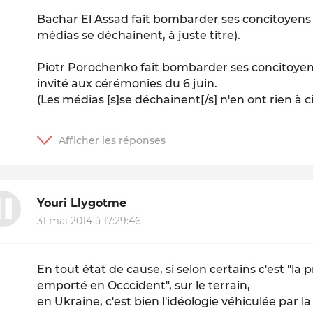
Bachar El Assad fait bombarder ses concitoyens r
médias se déchainent, à juste titre).
Piotr Porochenko fait bombarder ses concitoyens 
invité aux cérémonies du 6 juin.
(Les médias [s]se déchainent[/s] n'en ont rien à ci
Youri Llygotme
31 mai 2014 à 17:29:46
En tout état de cause, si selon certains c'est "la
emporté en Occcident", sur le terrain,
en Ukraine, c'est bien l'idéologie véhiculée par 