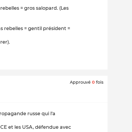
ebelles = gros salopard. (Les
rebelles = gentil président =
rer).
Approuvé
0
fois
 propagande russe qui l'a
la CE et les USA, défendue avec