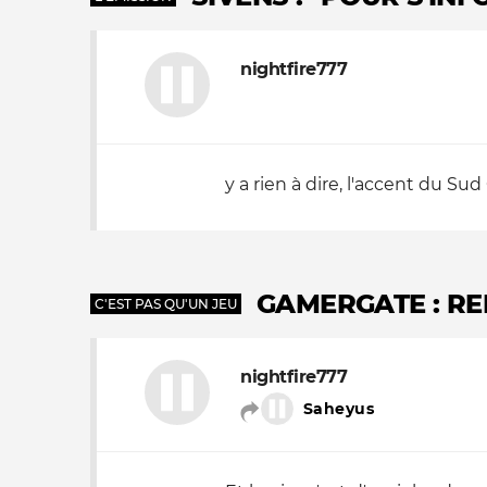
nightfire777
y a rien à dire, l'accent du Sud 
GAMERGATE : RE
C'EST PAS QU'UN JEU
nightfire777
Saheyus