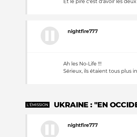
Et le pire c'est d'avoir les deu
nightfire777
Ah les No-Life !!!
Sérieux, ils étaient tous plus 
UKRAINE : "EN OCCI
L'ÉMISSION
nightfire777