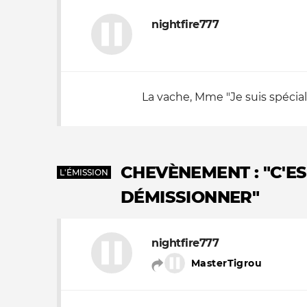
nightfire777
Nos autres projets
La vache, Mme "Je suis spécia
CHEVÈNEMENT : "C'E
L'ÉMISSION
DÉMISSIONNER"
nightfire777
MasterTigrou