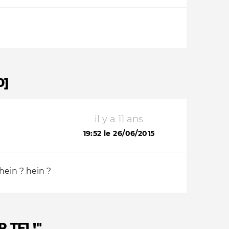
0]
il y a 11 ans
19:52 le 26/06/2015
 hein ? hein ?
 TF1 !"