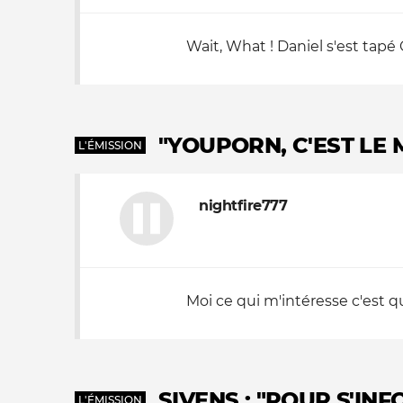
Wait, What ! Daniel s'est tapé
"YOUPORN, C'EST LE
L'ÉMISSION
nightfire777
Moi ce qui m'intéresse c'est qu
SIVENS : "POUR S'INF
L'ÉMISSION