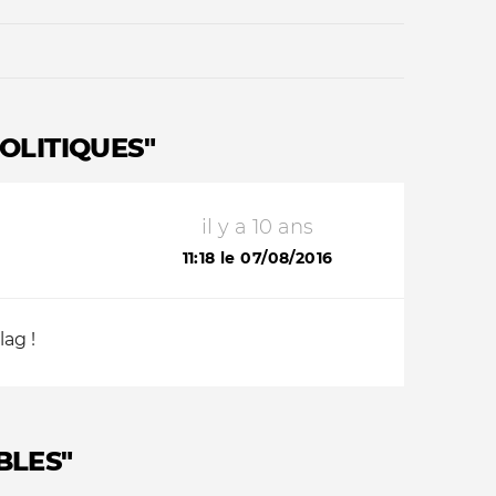
OLITIQUES"
il y a 10 ans
Qui sommes-nous ?
11:18 le 07/08/2016
lag !
BLES"