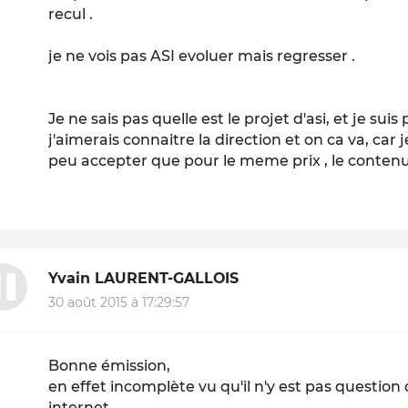
recul .
je ne vois pas ASI evoluer mais regresser .
Je ne sais pas quelle est le projet d'asi, et je suis
j'aimerais connaitre la direction et on ca va, car j
peu accepter que pour le meme prix , le conten
Yvain LAURENT-GALLOIS
30 août 2015 à 17:29:57
Bonne émission,
en effet incomplète vu qu'il n'y est pas question 
internet.