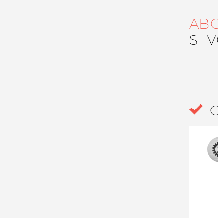
Nos autres projets
AB
SI 