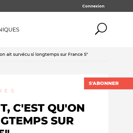
Connexion
NIQUES
'on ait survécu si longtemps sur France 5"
ogie
Médias traditionnels
Tout afficher
Tout afficher
mot de passe oublié ?
ives
Silences & censures
SE CONNECTER
S'ABONNER
x medias
Pédagogie & éducation
RES
lités
Financement des medias
LE BL
T, C'EST QU'ON
QUOI QU'IL EN
DAN
ismes
COÛTE
SCHNEI
NGTEMPS SUR