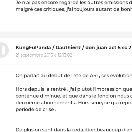
Je n'ai pas encore regardé les autres émissions d
malgré ces critiques, j'ai toujours autant de bo
KungFuPanda / GauthierR / don juan act 5 sc 2
21 septembre 2015 à 12:13:02
On parlait au debut de l'été de ASI , ses evolution
Hors depuis la rentré , j'ai plutot l'impression que
contenue diminue, et que dans le fond on nou
deuxieme abonnement a Hors serie, ce qui repre
periode de crise .
De plus on sent dans la redaction beaucoup d'em