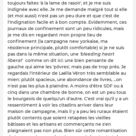
toujours faites 'à la lame de rasoir', et je me suis
indignée avec elle. Je me demande malgré tout si elle
(et moi aussi) n'est pas un peu dure et que c'est de
l'indignation facile et à bon compte. Evidemment, ces
journaux de confinement sont un peu ridicules, mais
je me dis en regardant mon propre lieu de
confinement (la campagne new yorkaise, ma
résidence principale, plutôt comfortable) si je ne suis
pas dans la même situation, une
'bleeding heart
liberal'
comme on dit ici: une bien pensante de
gauche qui aime les 'pôvres', mais pas de trop près. Je
regardais l'intérieur de Laélia Véron très semblable au
mien: plutôt spacieux, une abondance de livres, ...on
n'est pas les plus à plaindre. A moins d'être SDF ou à
cinq dans une chambre de bonne, on est un peu tous
le bourgeois de quelqu'un d'autre. C'est vrai qu'il y a un
ressentiment à voir les citadins arriver dans leur
maison de campagne, mais il y a peu les ruraux étaient
plutôt contents que soient retapées les vieilles
bâtisses et les artisans et commerçants ne s'en
plaignaient pas non plus. Bien sûr cette romantisation