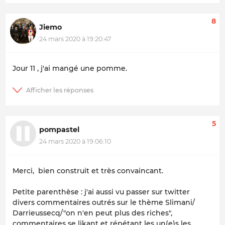
8
Jiemo
24 mars 2020 à 19:20:47
Jour 11 , j'ai mangé une pomme.
5
pompastel
24 mars 2020 à 19:06:10
Merci, bien construit et très convaincant.
Petite parenthèse : j'ai aussi vu passer sur twitter
divers commentaires outrés sur le thème Slimani/
Darrieussecq/"on n'en peut plus des riches",
commentaires se likant et répétant les un(e)s les