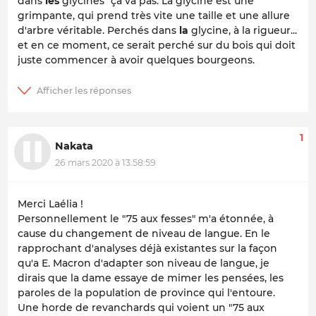
dans
les
glycines" ça va pas: La glycine est une
grimpante, qui prend très vite une taille et une allure
d'arbre véritable. Perchés dans
la
glycine, à la rigueur...
et en ce moment, ce serait perché sur du bois qui doit
juste commencer à avoir quelques bourgeons.
1
Nakata
26 mars 2020 à 13:58:59
Merci Laélia !
Personnellement le "75 aux fesses" m'a étonnée, à
cause du changement de niveau de langue. En le
rapprochant d'analyses déjà existantes sur la façon
qu'a E. Macron d'adapter son niveau de langue, je
dirais que la dame essaye de mimer les pensées, les
paroles de la population de province qui l'entoure.
Une horde de revanchards qui voient un "75 aux