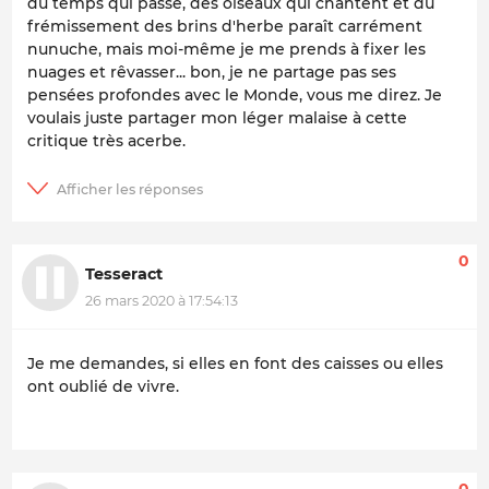
du temps qui passe, des oiseaux qui chantent et du
frémissement des brins d'herbe paraît carrément
nunuche, mais moi-même je me prends à fixer les
nuages et rêvasser... bon, je ne partage pas ses
pensées profondes avec le Monde, vous me direz. Je
voulais juste partager mon léger malaise à cette
critique très acerbe.
0
Tesseract
26 mars 2020 à 17:54:13
Je me demandes, si elles en font des caisses ou elles
ont oublié de vivre.
0