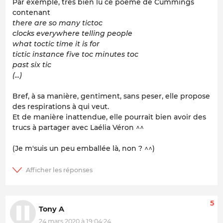
Par exemple, très bien lu ce poème de Cummings
contenant
there are so many tictoc
clocks everywhere telling people
what toctic time it is for
tictic instance five toc minutes toc
past six tic
(...)
Bref, à sa manière, gentiment, sans peser, elle propose
des respirations à qui veut.
Et de manière inattendue, elle pourrait bien avoir des
trucs à partager avec Laélia Véron ^^
(Je m'suis un peu emballée là, non ? ^^)
5
Tony A
24 mars 2020 à 19:04:24