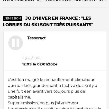
13 PUBLICATIONS
TRIÉES PAR
ACTIVITÉ LA PLUS RÉCENTE
JO D'HIVER EN FRANCE : "LES
L'ÉMISSION
LOBBIES DU SKI SONT TRÈS PUISSANTS"
Tesseract
il y a 3 ans
12:09 le 02/01/2024
c'est fou malgré le réchauffement climatique
qui nuit très grandement à l'activé du ski il y a
une fuit een avant vers toujours plus de
capitalisme.
Super émission, en plus j'ai vraiment
l'impression qu'il y avait un vide à comblé que le