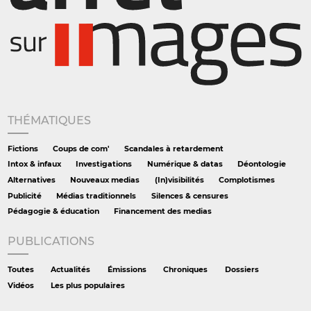
THÉMATIQUES
Fictions
Coups de com'
Scandales à retardement
Intox & infaux
Investigations
Numérique & datas
Déontologie
Alternatives
Nouveaux medias
(In)visibilités
Complotismes
Publicité
Médias traditionnels
Silences & censures
Pédagogie & éducation
Financement des medias
PUBLICATIONS
Toutes
Actualités
Émissions
Chroniques
Dossiers
Vidéos
Les plus populaires