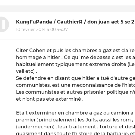
KungFuPanda / GauthierR / don juan act 5 sc 2
10 février 2014 à 00:46:37
Citer Cohen et puis les chambres a gaz est clai
hommage a hitler . Ce qui me depasse c est les
habituellement typiquement extreme droite (Le
veil etc) .
Se defendre en disant que hitler a tué d'autre gens
communistes, est une meconnaissance de l'histoi
Les communistes et autres prisonier politique n
et n'ont pas ete exterminé .
Etait exterminer en chambre a gaz ou camion a
premier )principalement les Juifs, aussi les rom
(undermechen) . leur traitement , torture et de
quasiment dans toute l'histoire de la barbarie, 