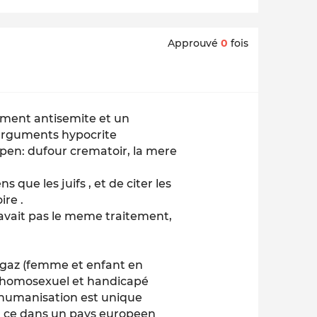
Approuvé
0
fois
rement antisemite et un
 arguments hypocrite
pen: dufour crematoir, la mere
 que les juifs , et de citer les
re .
'avait pas le meme traitement,
 gaz (femme et enfant en
 , homosexuel et handicapé
shumanisation est unique
et ce dans un pays europeen