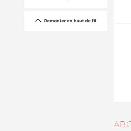
Remonter en haut de fil
La vie du site
AB