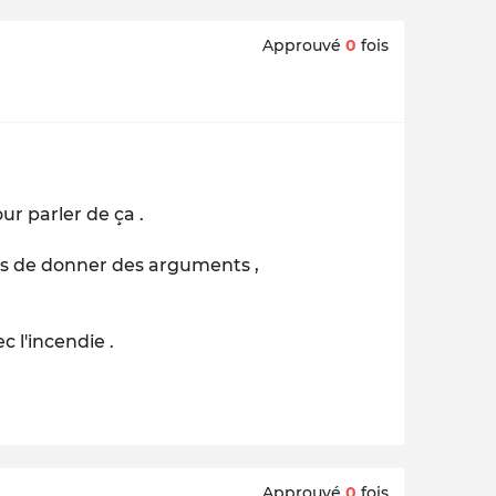
Approuvé
0
fois
our parler de ça .
as de donner des arguments ,
.
 l'incendie .
Approuvé
0
fois