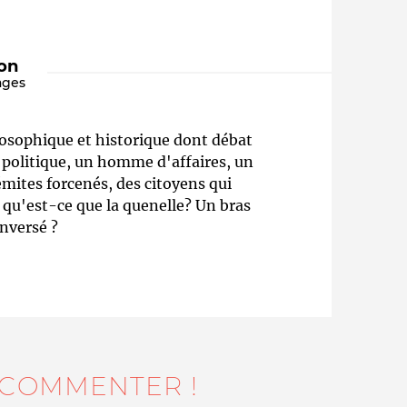
"
ion
ages
losophique et historique dont débat
 politique, un homme d'affaires, un
émites forcenés, des citoyens qui
 qu'est-ce que la quenelle? Un bras
Qui sommes-nous ?
inversé ?
 COMMENTER !