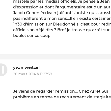
martelé par les médias officiels. Je pense à Jean
d'expression et dont l'argumentaire est d'un autr
Jacob Cohen écrivain juif antisioniste qui a auss
pas indifférent à mon sens...Il en existe certain
1h30 d'émission sur Dieudonné si c'est pour redi
officiels on déjà dits ? Bref je trouve qu'arrêt su
boulot sur ce coup.
yvan weitzel
28 mars 2014 à 11:27:58
Je viens de regarder l'émission... Chez Arrêt Sur
problème en terme de recrutement de stagiaires 