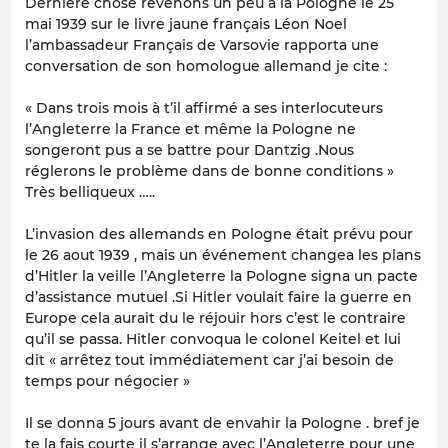
Dernière chose revenons un peu à la Pologne le 25
mai 1939 sur le livre jaune français Léon Noel
l’ambassadeur Français de Varsovie rapporta une
conversation de son homologue allemand je cite :
« Dans trois mois à t’il affirmé a ses interlocuteurs
l’Angleterre la France et même la Pologne ne
songeront pus a se battre pour Dantzig .Nous
réglerons le problème dans de bonne conditions »
Très belliqueux …..
L’invasion des allemands en Pologne était prévu pour
le 26 aout 1939 , mais un événement changea les plans
d’Hitler la veille l’Angleterre la Pologne signa un pacte
d’assistance mutuel .Si Hitler voulait faire la guerre en
Europe cela aurait du le réjouir hors c’est le contraire
qu’il se passa. Hitler convoqua le colonel Keitel et lui
dit « arrêtez tout immédiatement car j’ai besoin de
temps pour négocier »
Il se donna 5 jours avant de envahir la Pologne . bref je
te la fais courte il s’arrange avec l’Angleterre pour une