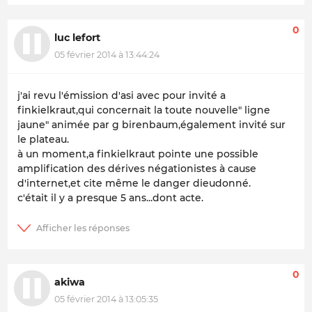
0
luc lefort
05 février 2014 à 13:44:24
j'ai revu l'émission d'asi avec pour invité a
finkielkraut,qui concernait la toute nouvelle" ligne
jaune" animée par g birenbaum,également invité sur
le plateau.
à un moment,a finkielkraut pointe une possible
amplification des dérives négationistes à cause
d'internet,et cite même le danger dieudonné.
c'était il y a presque 5 ans...dont acte.
0
akiwa
05 février 2014 à 13:05:35