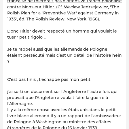
française ne tolérerait pas d'offensive franco-polonaise
contre Monsieur Hitler. (Cf. Waclaw Jedrzejewicz, "The
Polish Plan for a "Preventive War" against Germany in
1933", éd. The Polish Review, New York, 1966).
Donc Hitler devait respecté un homme qui voulait le
tuer? petit rigolo ...
Je te rappel aussi que les allemands de Pologne
étaient persécuté mais c’est un détail de l’histoire hein
?
C’est pas finis , t’échappe pas mon petit
j'ai sorti un document sur l’Angleterre l''autre fois qui
prouvait que l'Angleterre voulait faire la guerre à
l’Allemagne.
Il y a la même chose avec les états unis dans le petit
livre blanc allemand il y a un rapport de l'ambassadeur
de Pologne à Washington au ministre des affaires
étrangères de la Pologne du 16 janvier 1939