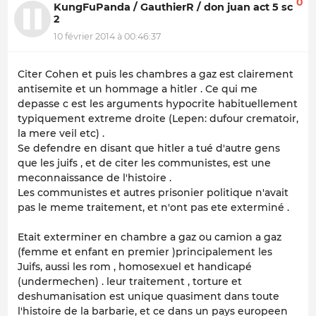
0
KungFuPanda / GauthierR / don juan act 5 sc
2
10 février 2014 à 00:46:37
Citer Cohen et puis les chambres a gaz est clairement
antisemite et un hommage a hitler . Ce qui me
depasse c est les arguments hypocrite habituellement
typiquement extreme droite (Lepen: dufour crematoir,
la mere veil etc) .
Se defendre en disant que hitler a tué d'autre gens
que les juifs , et de citer les communistes, est une
meconnaissance de l'histoire .
Les communistes et autres prisonier politique n'avait
pas le meme traitement, et n'ont pas ete exterminé .
Etait exterminer en chambre a gaz ou camion a gaz
(femme et enfant en premier )principalement les
Juifs, aussi les rom , homosexuel et handicapé
(undermechen) . leur traitement , torture et
deshumanisation est unique quasiment dans toute
l'histoire de la barbarie, et ce dans un pays europeen