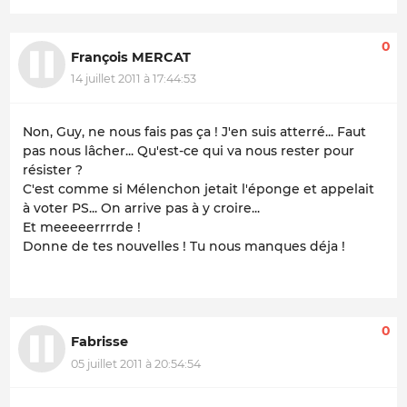
0
François MERCAT
14 juillet 2011 à 17:44:53
Non, Guy, ne nous fais pas ça ! J'en suis atterré... Faut
pas nous lâcher... Qu'est-ce qui va nous rester pour
résister ?
C'est comme si Mélenchon jetait l'éponge et appelait
à voter PS... On arrive pas à y croire...
Et meeeeerrrrde !
Donne de tes nouvelles ! Tu nous manques déja !
0
Fabrisse
05 juillet 2011 à 20:54:54