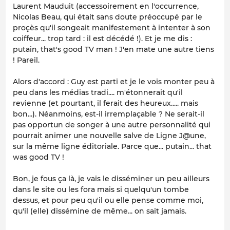
Laurent Mauduit (accessoirement en l'occurrence,
Nicolas Beau, qui était sans doute préoccupé par le
proçès qu'il songeait manifestement à intenter à son
coiffeur... trop tard : il est décédé !). Et je me dis :
putain, that's good TV man ! J'en mate une autre tiens
! Pareil.
Alors d'accord : Guy est parti et je le vois monter peu à
peu dans les médias tradi.... m'étonnerait qu'il
revienne (et pourtant, il ferait des heureux..... mais
bon...). Néanmoins, est-il irremplaçable ? Ne serait-il
pas opportun de songer à une autre personnalité qui
pourrait animer une nouvelle salve de Ligne J@une,
sur la même ligne éditoriale. Parce que... putain... that
was good TV !
Bon, je fous ça là, je vais le disséminer un peu ailleurs
dans le site ou les fora mais si quelqu'un tombe
dessus, et pour peu qu'il ou elle pense comme moi,
qu'il (elle) dissémine de même... on sait jamais.