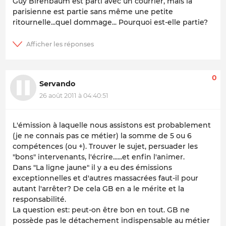
Guy Birenbaum est parti avec un courrier, mais la
parisienne est partie sans même une petite
ritournelle...quel dommage... Pourquoi est-elle partie?
0
Servando
26 août 2011 à 04:40:51
L'émission à laquelle nous assistons est probablement
(je ne connais pas ce métier) la somme de 5 ou 6
compétences (ou +). Trouver le sujet, persuader les
"bons" intervenants, l'écrire......et enfin l'animer.
Dans "La ligne jaune" il y a eu des émissions
exceptionnelles et d'autres massacrées faut-il pour
autant l'arrêter? De cela GB en a le mérite et la
responsabilité.
La question est: peut-on être bon en tout. GB ne
possède pas le détachement indispensable au métier