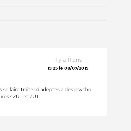
il y a 11 ans
Qui sommes-nous ?
15:25 le 08/07/2015
s se faire traiter d'adeptes à des psycho-
eurés? ZUT et ZUT