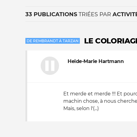
33 PUBLICATIONS
TRIÉES PAR
ACTIVIT
LE COLORIAG
DE REMBRANDT À TARZAN
Heide-Marie Hartmann
La vie du site
Et merde et merde !!! Et pourqu
machin chose, à nous chercher
Mais, selon l'(...)