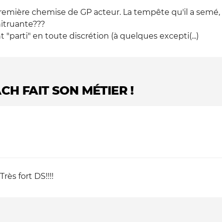
ière chemise de GP acteur. La tempête qu'il a semé, il 
nitruante???
t "parti" en toute discrétion (à quelques excepti(...)
CH FAIT SON MÉTIER !
rès fort DS!!!!