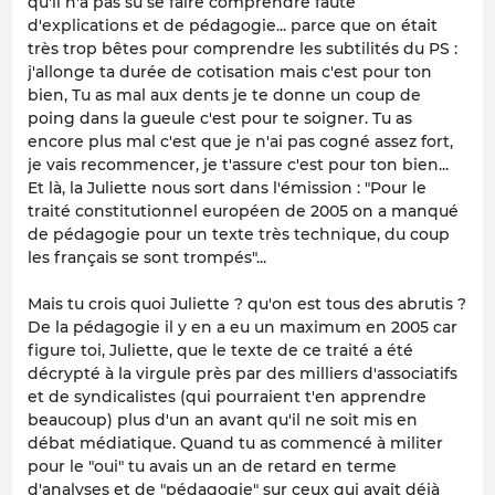
qu'il n'a pas su se faire comprendre faute
d'explications et de pédagogie... parce que on était
très trop bêtes pour comprendre les subtilités du PS :
j'allonge ta durée de cotisation mais c'est pour ton
bien, Tu as mal aux dents je te donne un coup de
poing dans la gueule c'est pour te soigner. Tu as
encore plus mal c'est que je n'ai pas cogné assez fort,
je vais recommencer, je t'assure c'est pour ton bien...
Et là, la Juliette nous sort dans l'émission : "Pour le
traité constitutionnel européen de 2005 on a manqué
de pédagogie pour un texte très technique, du coup
les français se sont trompés"...
Mais tu crois quoi Juliette ? qu'on est tous des abrutis ?
De la pédagogie il y en a eu un maximum en 2005 car
figure toi, Juliette, que le texte de ce traité a été
décrypté à la virgule près par des milliers d'associatifs
et de syndicalistes (qui pourraient t'en apprendre
beaucoup) plus d'un an avant qu'il ne soit mis en
débat médiatique. Quand tu as commencé à militer
pour le "oui" tu avais un an de retard en terme
d'analyses et de "pédagogie" sur ceux qui avait déjà