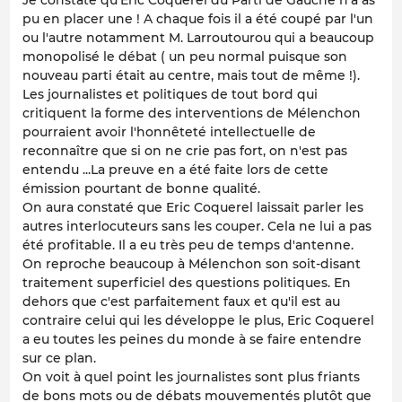
Je constate qu'Eric Coquerel du Parti de Gauche n'a as
pu en placer une ! A chaque fois il a été coupé par l'un
ou l'autre notamment M. Larroutourou qui a beaucoup
monopolisé le débat ( un peu normal puisque son
nouveau parti était au centre, mais tout de même !).
Les journalistes et politiques de tout bord qui
critiquent la forme des interventions de Mélenchon
pourraient avoir l'honnêteté intellectuelle de
reconnaître que si on ne crie pas fort, on n'est pas
entendu ...La preuve en a été faite lors de cette
émission pourtant de bonne qualité.
On aura constaté que Eric Coquerel laissait parler les
autres interlocuteurs sans les couper. Cela ne lui a pas
été profitable. Il a eu très peu de temps d'antenne.
On reproche beaucoup à Mélenchon son soit-disant
traitement superficiel des questions politiques. En
dehors que c'est parfaitement faux et qu'il est au
contraire celui qui les développe le plus, Eric Coquerel
a eu toutes les peines du monde à se faire entendre
sur ce plan.
On voit à quel point les journalistes sont plus friants
de bons mots ou de débats mouvementés plutôt que