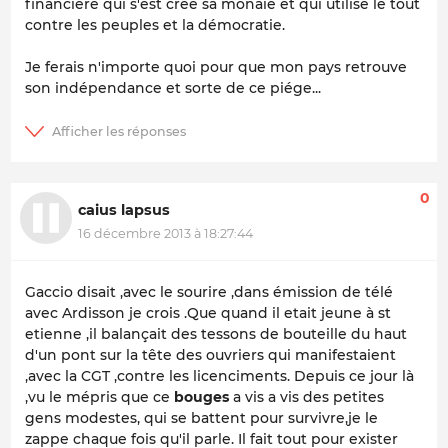
financiere qui s'est crée sa monaie et qui utilise le tout
contre les peuples et la démocratie.
Je ferais n'importe quoi pour que mon pays retrouve
son indépendance et sorte de ce piége...
0
caius lapsus
16 décembre 2013 à 18:27:44
Gaccio disait ,avec le sourire ,dans émission de télé
avec Ardisson je crois .Que quand il etait jeune à st
etienne ,il balançait des tessons de bouteille du haut
d'un pont sur la tête des ouvriers qui manifestaient
,avec la CGT ,contre les licenciments. Depuis ce jour là
,vu le mépris que ce
bouges
a vis a vis des petites
gens modestes, qui se battent pour survivre,je le
zappe chaque fois qu'il parle. Il fait tout pour exister