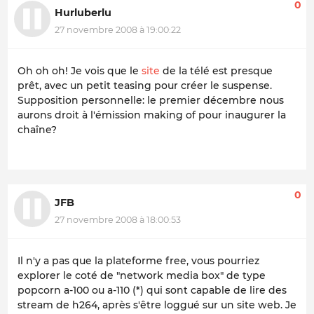
0
Hurluberlu
27 novembre 2008 à 19:00:22
Oh oh oh! Je vois que le
site
de la télé est presque
prêt, avec un petit
teasing
pour créer le suspense.
Supposition personnelle: le premier décembre nous
aurons droit à l'émission making of pour inaugurer la
chaîne?
0
JFB
27 novembre 2008 à 18:00:53
Il n'y a pas que la plateforme free, vous pourriez
explorer le coté de "network media box" de type
popcorn a-100 ou a-110 (*) qui sont capable de lire des
stream de h264, après s'être loggué sur un site web. Je