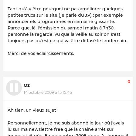
Tant qu'à y être pourquoi ne pas améliorer quelques
petites trucs sur le site (je parle du .tv) : par exemple
annoncer els programmes en semaine glissante.
Parce que, là, l'émission du samedi matin à 7h30,
personne la regarde, vu que la veille au soir on s'est
toujours pas qu'est ce qui va être diffusé le lendemain.
Merci de vos éclaircissements.
0
Oz
14 octobre 2009 à 15:15:46
Ah tien, un vieux sujet !
Personnellement, je me suis abonné le jour où j'avais
lu sur ma newslettre free que la chaine arrêt sur
image était née. En décembre 2008 donc. A l'époque il