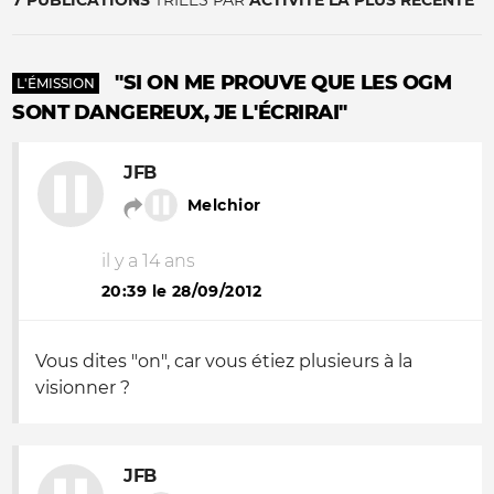
7 PUBLICATIONS
TRIÉES PAR
ACTIVITÉ LA PLUS RÉCENTE
"SI ON ME PROUVE QUE LES OGM
L'ÉMISSION
SONT DANGEREUX, JE L'ÉCRIRAI"
JFB
Melchior
il y a 14 ans
20:39 le 28/09/2012
Vous dites "on", car vous étiez plusieurs à la
visionner ?
JFB