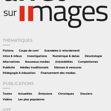
THÉMATIQUES
Fictions
Coups de com'
Scandales à retardement
Intox & infaux
Investigations
Numérique & datas
Déontologie
Alternatives
Nouveaux medias
(In)visibilités
Complotismes
Publicité
Médias traditionnels
Silences & censures
Pédagogie & éducation
Financement des medias
PUBLICATIONS
Toutes
Actualités
Émissions
Chroniques
Dossiers
Vidéos
Les plus populaires
SITE