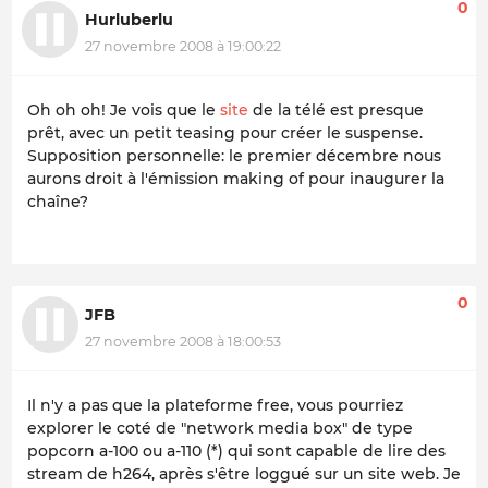
0
Hurluberlu
27 novembre 2008 à 19:00:22
Oh oh oh! Je vois que le
site
de la télé est presque
prêt, avec un petit
teasing
pour créer le suspense.
Supposition personnelle: le premier décembre nous
aurons droit à l'émission making of pour inaugurer la
chaîne?
0
JFB
27 novembre 2008 à 18:00:53
Il n'y a pas que la plateforme free, vous pourriez
explorer le coté de "network media box" de type
popcorn a-100 ou a-110 (*) qui sont capable de lire des
stream de h264, après s'être loggué sur un site web. Je