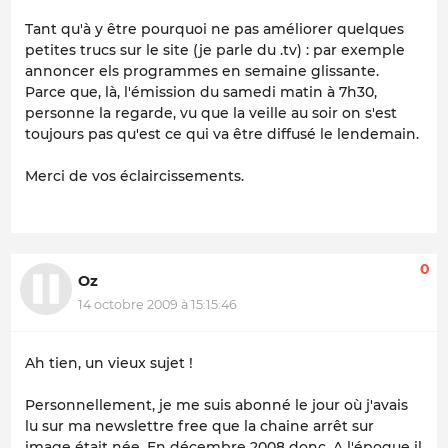
Tant qu'à y être pourquoi ne pas améliorer quelques
petites trucs sur le site (je parle du .tv) : par exemple
annoncer els programmes en semaine glissante.
Parce que, là, l'émission du samedi matin à 7h30,
personne la regarde, vu que la veille au soir on s'est
toujours pas qu'est ce qui va être diffusé le lendemain.
Merci de vos éclaircissements.
0
Oz
14 octobre 2009 à 15:15:46
Ah tien, un vieux sujet !
Personnellement, je me suis abonné le jour où j'avais
lu sur ma newslettre free que la chaine arrêt sur
image était née. En décembre 2008 donc. A l'époque il