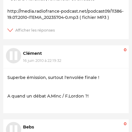
http://media.radiofrance-podcast.net/podcast09/11386-
19.07.2010-ITEMA_20235704-0.mp3 ( fichier MP3 )
0
Clément
16 juin 2010 à 22:19:32
Superbe émission, surtout l'envolée finale !
A quand un débat A.Minc / F.Lordon ?!
0
Bebs