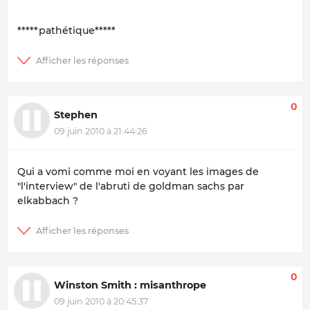
*****pathétique*****
0
Stephen
09 juin 2010 à 21:44:26
Qui a vomi comme moi en voyant les images de
"l'interview" de l'abruti de goldman sachs par
elkabbach ?
0
Winston Smith : misanthrope
09 juin 2010 à 20:45:37