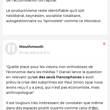
de l'accumulation du capital.
Le productivisme reste identifiable qu'il soit
néolibéral, keynésien, socialiste totalitaire,
autogestionnaire ou "spinoziste" comme ce Monsieur.
0
Mouthmouth
19 mai 2010 à 12:31:14
"Quelle place pour les visions non-orthodoxes de
l'économie dans les médias ? Daniel lance la question
en relevant qu
'un des seuls francophones
à avoir
prévu la crise des subprimes est Paul Jorion (que nous
avons reçu il y a peu), qui n'est pas économiste, mais
anthropologue"
Il est toujours très intéressant de constater que même
dans des espaces plutôt ouverts comme celui d'@si,