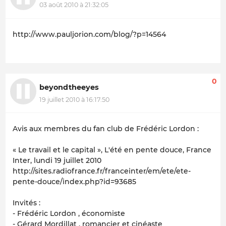
03 août 2010 à 21:32:05
http://www.pauljorion.com/blog/?p=14564
0
beyondtheeyes
19 juillet 2010 à 16:17:50
Avis aux membres du fan club de Frédéric Lordon :
« Le travail et le capital », L'été en pente douce,
France
Inter
, lundi 19 juillet 2010
http://sites.radiofrance.fr/franceinter/em/ete/ete-
pente-douce/index.php?id=93685
Invités :
- Frédéric Lordon , économiste
- Gérard Mordillat , romancier et cinéaste