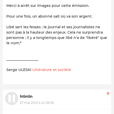
Merci à arrêt sur images pour cette émission.
Pour une fois, un abonné sait où va son argent.
Libé sert les fesses ; le journal et ses journalistes ne
sont pas à la hauteur des enjeux. Cela ne surprendra
personne ; il y a longtemps que libé n'a de "libéré" que
le nom.*
__________________
Serge ULESKI
Littérature et société
0
htintin
27 mai 2010 à 22:58:56