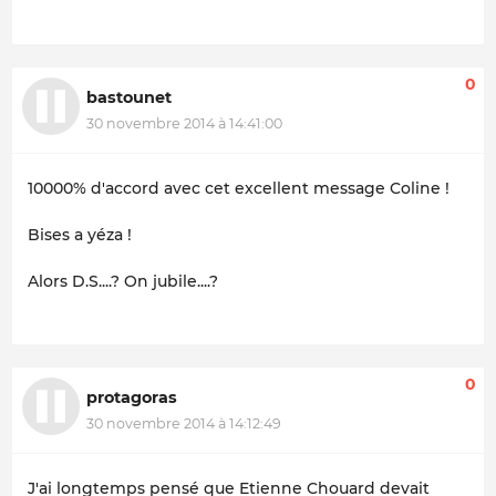
0
bastounet
30 novembre 2014 à 14:41:00
10000% d'accord avec cet excellent message Coline !
Bises a yéza !
Alors D.S....? On jubile....?
0
protagoras
30 novembre 2014 à 14:12:49
J'ai longtemps pensé que Etienne Chouard devait