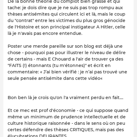
De la bonne théorie du complot bien grasse et qui
tache: je dois dire que je ne suis pas trop rompu aux
thèses antisémites qui circulent ici et là, mais le coup
du "contrat" entre les victimes du plus gros génocide
de l'Histoire et son principal instigateur A Hitler, celle
là je n'avais pas encore entendue.
Poster une merde pareille sur son blog est déjà une
chose - pourquoi pas pour illustrer le niveau de délire
de certains - mais E Chouard a l'air de trouver ça des
"FAITS (!) étonnants (tu m'étonnes)" et écrit en
commentaire: « J’ai bien vérifié : je n’ai pas trouvé une
seule pensée antisémite dans cette vidéo«
Bon ben là je crois qu'on l'a vraiment perdu en fait....
Et ce mec est prof d'économie - ce qui suppose quand
même un minimum de prudence intellectuelle et de
culture historique raisonnée - dans le sens où on peu
certes défendre des thèses CRITIQUES, mais pas des
élucubrations DELIRANTES.