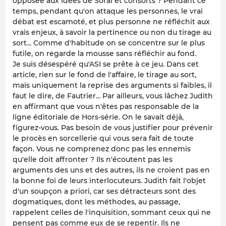
opposée aux idées de Soral et consorts ? Pendant ce
temps, pendant qu'on attaque les personnes, le vrai
débat est escamoté, et plus personne ne réfléchit aux
vrais enjeux, à savoir la pertinence ou non du tirage au
sort... Comme d'habitude on se concentre sur le plus
futile, on regarde la mousse sans réfléchir au fond.
Je suis désespéré qu'ASI se prête à ce jeu. Dans cet
article, rien sur le fond de l'affaire, le tirage au sort,
mais uniquement la reprise des arguments si faibles, il
faut le dire, de Fautrier... Par ailleurs, vous lâchez Judith
en affirmant que vous n'êtes pas responsable de la
ligne éditoriale de Hors-série. On le savait déjà,
figurez-vous. Pas besoin de vous justifier pour prévenir
le procès en sorcellerie qui vous sera fait de toute
façon. Vous ne comprenez donc pas les ennemis
qu'elle doit affronter ? Ils n'écoutent pas les
arguments des uns et des autres, ils ne croient pas en
la bonne foi de leurs interlocuteurs. Judith fait l'objet
d'un soupçon
a priori
, car ses détracteurs sont des
dogmatiques, dont les méthodes, au passage,
rappelent celles de l'inquisition, sommant ceux qui ne
pensent pas comme eux de se repentir. Ils ne