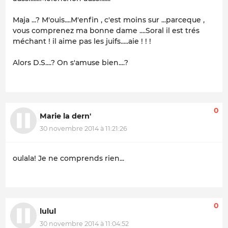
Maja ...? M'ouis....M'enfin , c'est moins sur ...parceque ,
vous comprenez ma bonne dame ....Soral il est trés
méchant ! il aime pas les juifs.....aie ! ! !
Alors D.S....? On s'amuse bien....?
0
Marie la dern'
30 novembre 2014 à 11:21:26
oulala! Je ne comprends rien...
0
lulul
30 novembre 2014 à 11:04:52