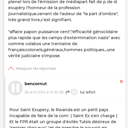
plenel lors de l'émission de médiapart fait de p de st
exupéry l'honneur de la profession
journalistique,venant de l'auteur de "la part d'ombre",
très grand livre,c'est signifiant.
"affaire papon puissance cent","éfficacité génocidaire
plus rapide que les camps d'extermination nazis" avec
comme colabos une trentaine de
français:colonels,généraux,hommes politiques...une
vérité judiciaire s'impose.
0
bencornut
26 avril 2014 à 19:30:38
luc lefort
Pour Saint Exupery, le Rwanda est un petit pays
incapable de faire de la com'. ( Saint Ex s'en charge )
Et le FPR était un groupe d'éxilés Tutsis désireux de
"rentrer chez eux". (et de prendre le pouvoir en