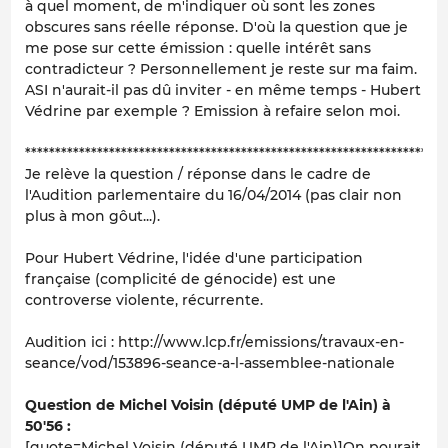
à quel moment, de m'indiquer où sont les zones
obscures sans réelle réponse. D'où la question que je
me pose sur cette émission : quelle intérêt sans
contradicteur ? Personnellement je reste sur ma faim.
ASI n'aurait-il pas dû inviter - en même temps - Hubert
Védrine par exemple ? Emission à refaire selon moi.
**********************************************************************
Je relève la question / réponse dans le cadre de
l'Audition parlementaire du 16/04/2014 (pas clair non
plus à mon gôut...).
Pour Hubert Védrine, l'idée d'une participation
française (complicité de génocide) est une
controverse violente, récurrente.
Audition ici : http://www.lcp.fr/emissions/travaux-en-
seance/vod/153896-seance-a-l-assemblee-nationale
Question de Michel Voisin (député UMP de l'Ain) à
50'56 :
[quote=Michel Voisin (député UMP de l'Ain)]On pourait