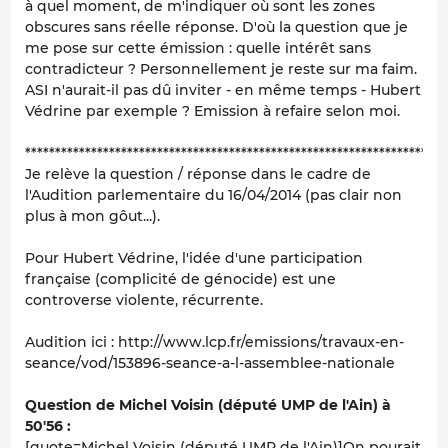
à quel moment, de m'indiquer où sont les zones
obscures sans réelle réponse. D'où la question que je
me pose sur cette émission : quelle intérêt sans
contradicteur ? Personnellement je reste sur ma faim.
ASI n'aurait-il pas dû inviter - en même temps - Hubert
Védrine par exemple ? Emission à refaire selon moi.
**********************************************************************
Je relève la question / réponse dans le cadre de
l'Audition parlementaire du 16/04/2014 (pas clair non
plus à mon gôut...).
Pour Hubert Védrine, l'idée d'une participation
française (complicité de génocide) est une
controverse violente, récurrente.
Audition ici : http://www.lcp.fr/emissions/travaux-en-
seance/vod/153896-seance-a-l-assemblee-nationale
Question de Michel Voisin (député UMP de l'Ain) à
50'56 :
[quote=Michel Voisin (député UMP de l'Ain)]On pourait