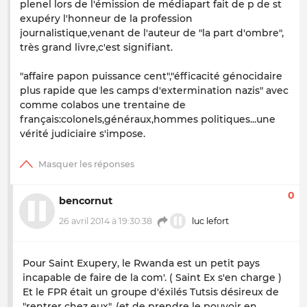
plenel lors de l'émission de médiapart fait de p de st
exupéry l'honneur de la profession
journalistique,venant de l'auteur de "la part d'ombre",
très grand livre,c'est signifiant.
"affaire papon puissance cent","éfficacité génocidaire
plus rapide que les camps d'extermination nazis" avec
comme colabos une trentaine de
français:colonels,généraux,hommes politiques...une
vérité judiciaire s'impose.
0
bencornut
26 avril 2014 à 19:30:38
luc lefort
Pour Saint Exupery, le Rwanda est un petit pays
incapable de faire de la com'. ( Saint Ex s'en charge )
Et le FPR était un groupe d'éxilés Tutsis désireux de
"rentrer chez eux". (et de prendre le pouvoir en