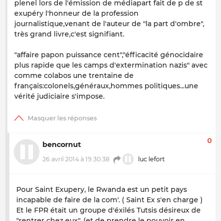
plenel lors de l'émission de médiapart fait de p de st
exupéry l'honneur de la profession
journalistique,venant de l'auteur de "la part d'ombre",
très grand livre,c'est signifiant.
"affaire papon puissance cent","éfficacité génocidaire
plus rapide que les camps d'extermination nazis" avec
comme colabos une trentaine de
français:colonels,généraux,hommes politiques...une
vérité judiciaire s'impose.
0
bencornut
26 avril 2014 à 19:30:38
luc lefort
Pour Saint Exupery, le Rwanda est un petit pays
incapable de faire de la com'. ( Saint Ex s'en charge )
Et le FPR était un groupe d'éxilés Tutsis désireux de
"rentrer chez eux". (et de prendre le pouvoir en