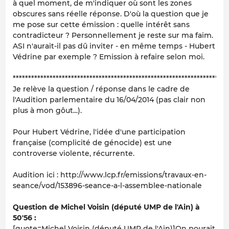
à quel moment, de m'indiquer où sont les zones
obscures sans réelle réponse. D'où la question que je
me pose sur cette émission : quelle intérêt sans
contradicteur ? Personnellement je reste sur ma faim.
ASI n'aurait-il pas dû inviter - en même temps - Hubert
Védrine par exemple ? Emission à refaire selon moi.
**********************************************************************
Je relève la question / réponse dans le cadre de
l'Audition parlementaire du 16/04/2014 (pas clair non
plus à mon gôut...).
Pour Hubert Védrine, l'idée d'une participation
française (complicité de génocide) est une
controverse violente, récurrente.
Audition ici : http://www.lcp.fr/emissions/travaux-en-
seance/vod/153896-seance-a-l-assemblee-nationale
Question de Michel Voisin (député UMP de l'Ain) à
50'56 :
[quote=Michel Voisin (député UMP de l'Ain)]On pourait