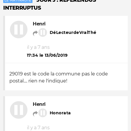
JOUR J : REFERENDUS
LE MATINAUTE
INTERRUPTUS
Henri
DéLecteurdeVraiThé
il y a 7 ans
17:34 le 13/06/2019
29019 est le code la commune pas le code
postal.... rien ne l'indique!
Henri
Honorata
il y a 7 ans