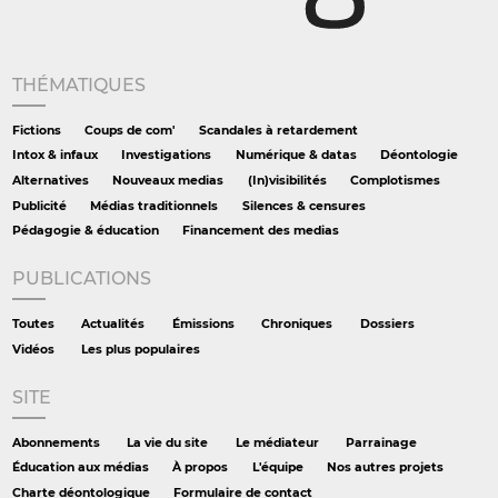
THÉMATIQUES
Fictions
Coups de com'
Scandales à retardement
Intox & infaux
Investigations
Numérique & datas
Déontologie
Alternatives
Nouveaux medias
(In)visibilités
Complotismes
Publicité
Médias traditionnels
Silences & censures
Pédagogie & éducation
Financement des medias
PUBLICATIONS
Toutes
Actualités
Émissions
Chroniques
Dossiers
Vidéos
Les plus populaires
SITE
Abonnements
La vie du site
Le médiateur
Parrainage
Éducation aux médias
À propos
L'équipe
Nos autres projets
Charte déontologique
Formulaire de contact