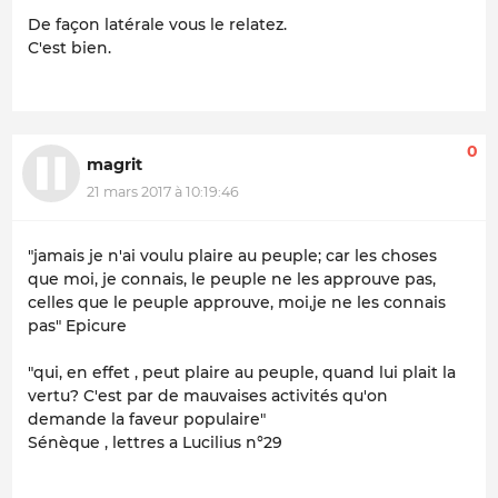
De façon latérale vous le relatez.
C'est bien.
0
magrit
21 mars 2017 à 10:19:46
"jamais je n'ai voulu plaire au peuple; car les choses
que moi, je connais, le peuple ne les approuve pas,
celles que le peuple approuve, moi,je ne les connais
pas" Epicure
"qui, en effet , peut plaire au peuple, quand lui plait la
vertu? C'est par de mauvaises activités qu'on
demande la faveur populaire"
Sénèque , lettres a Lucilius n°29