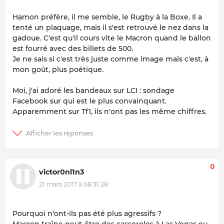
Hamon préfère, il me semble, le Rugby à la Boxe. Il a
tenté un plaquage, mais il s'est retrouvé le nez dans la
gadoue. C'est qu'il cours vite le Macron quand le ballon
est fourré avec des billets de 500.
Je ne sais si c'est très juste comme image mais c'est, à
mon goût, plus poétique.
Moi, j'ai adoré les bandeaux sur LCI : sondage
Facebook sur qui est le plus convainquant.
Apparemment sur Tf1, ils n'ont pas les même chiffres.
0
victor0nl1n3
21 mars 2017 à 08:31:28
Pourquoi n'ont-ils pas été plus agressifs ?
Macron traîne peut-être des casseroles à Las Vegas ou