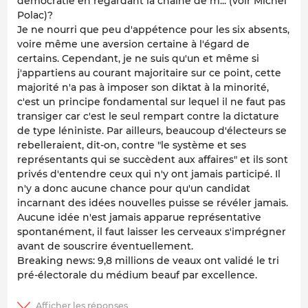
démocratie en regardant la chaine de m... (voir Michel
Polac)?
Je ne nourri que peu d'appétence pour les six absents,
voire même une aversion certaine à l'égard de
certains. Cependant, je ne suis qu'un et même si
j'appartiens au courant majoritaire sur ce point, cette
majorité n'a pas à imposer son diktat à la minorité,
c'est un principe fondamental sur lequel il ne faut pas
transiger car c'est le seul rempart contre la dictature
de type léniniste. Par ailleurs, beaucoup d'électeurs se
rebelleraient, dit-on, contre "le système et ses
représentants qui se succèdent aux affaires" et ils sont
privés d'entendre ceux qui n'y ont jamais participé. Il
n'y a donc aucune chance pour qu'un candidat
incarnant des idées nouvelles puisse se révéler jamais.
Aucune idée n'est jamais apparue représentative
spontanément, il faut laisser les cerveaux s'imprégner
avant de souscrire éventuellement.
Breaking news: 9,8 millions de veaux ont validé le tri
pré-électorale du médium beauf par excellence.