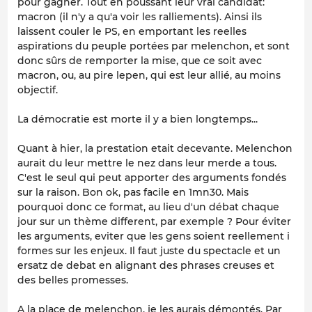
pour gagner. Tout en poussant leur vrai candidat:
macron (il n'y a qu'a voir les ralliements). Ainsi ils
laissent couler le PS, en emportant les reelles
aspirations du peuple portées par melenchon, et sont
donc sûrs de remporter la mise, que ce soit avec
macron, ou, au pire lepen, qui est leur allié, au moins
objectif.
La démocratie est morte il y a bien longtemps...
Quant à hier, la prestation etait decevante. Melenchon
aurait du leur mettre le nez dans leur merde a tous.
C'est le seul qui peut apporter des arguments fondés
sur la raison. Bon ok, pas facile en 1mn30. Mais
pourquoi donc ce format, au lieu d'un débat chaque
jour sur un thème different, par exemple ? Pour éviter
les arguments, eviter que les gens soient reellement i
formes sur les enjeux. Il faut juste du spectacle et un
ersatz de debat en alignant des phrases creuses et
des belles promesses.
A la place de melenchon, je les aurais démontés. Par