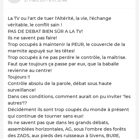
21 mars 2017 à 10:52:48
La TV ou
l'art de tuer l'Altérité, la vie, l'échange
véritable, le conflit sain !
PAS DE DEBAT BIEN SÛR A LA TV!
Ils ne savent pas faire!
Trop occupés à maintenir la PEUR, le couvercle de la
marmite appuyé sur les têtes!
Trop occupés à ne pas perdre le contrôle, la maîtrise.
Faut que toujours ça passe par eux, que la
baballe
revienne au centre!
Toujours !!
Contrôle absolu de la parole,
débat sous haute
surveillance
!
Dans ces conditions, comment aurait on pu inviter "les
autres"!?
Décidément
ils
sont trop coupés du monde à présent
qui continue de tourner sans eux!
Ils ne savent pas que dans les grands débats,
assemblées horizontales, AG, sous l'ombre des forêts
des ZADS, aux pieds des ruisseaux à Sivens, BURE,