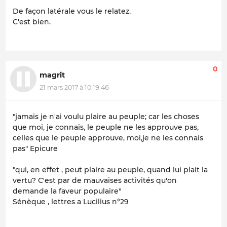
De façon latérale vous le relatez.
C'est bien.
0
magrit
21 mars 2017 à 10:19:46
"jamais je n'ai voulu plaire au peuple; car les choses
que moi, je connais, le peuple ne les approuve pas,
celles que le peuple approuve, moi,je ne les connais
pas" Epicure
"qui, en effet , peut plaire au peuple, quand lui plait la
vertu? C'est par de mauvaises activités qu'on
demande la faveur populaire"
Sénèque , lettres a Lucilius n°29