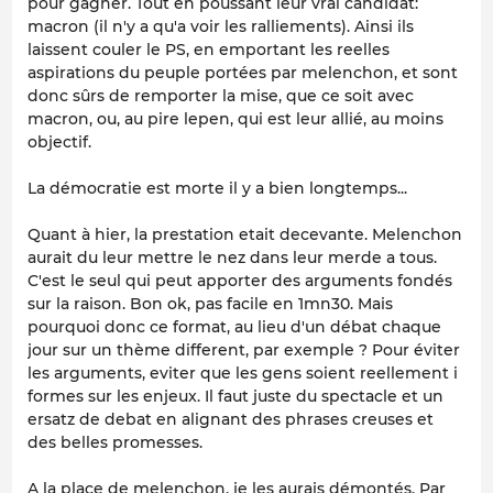
pour gagner. Tout en poussant leur vrai candidat:
macron (il n'y a qu'a voir les ralliements). Ainsi ils
laissent couler le PS, en emportant les reelles
aspirations du peuple portées par melenchon, et sont
donc sûrs de remporter la mise, que ce soit avec
macron, ou, au pire lepen, qui est leur allié, au moins
objectif.
La démocratie est morte il y a bien longtemps...
Quant à hier, la prestation etait decevante. Melenchon
aurait du leur mettre le nez dans leur merde a tous.
C'est le seul qui peut apporter des arguments fondés
sur la raison. Bon ok, pas facile en 1mn30. Mais
pourquoi donc ce format, au lieu d'un débat chaque
jour sur un thème different, par exemple ? Pour éviter
les arguments, eviter que les gens soient reellement i
formes sur les enjeux. Il faut juste du spectacle et un
ersatz de debat en alignant des phrases creuses et
des belles promesses.
A la place de melenchon, je les aurais démontés. Par