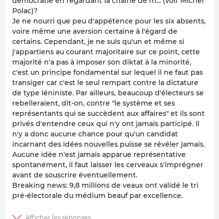
démocratie en regardant la chaine de m... (voir Michel
Polac)?
Je ne nourri que peu d'appétence pour les six absents,
voire même une aversion certaine à l'égard de
certains. Cependant, je ne suis qu'un et même si
j'appartiens au courant majoritaire sur ce point, cette
majorité n'a pas à imposer son diktat à la minorité,
c'est un principe fondamental sur lequel il ne faut pas
transiger car c'est le seul rempart contre la dictature
de type léniniste. Par ailleurs, beaucoup d'électeurs se
rebelleraient, dit-on, contre "le système et ses
représentants qui se succèdent aux affaires" et ils sont
privés d'entendre ceux qui n'y ont jamais participé. Il
n'y a donc aucune chance pour qu'un candidat
incarnant des idées nouvelles puisse se révéler jamais.
Aucune idée n'est jamais apparue représentative
spontanément, il faut laisser les cerveaux s'imprégner
avant de souscrire éventuellement.
Breaking news: 9,8 millions de veaux ont validé le tri
pré-électorale du médium beauf par excellence.