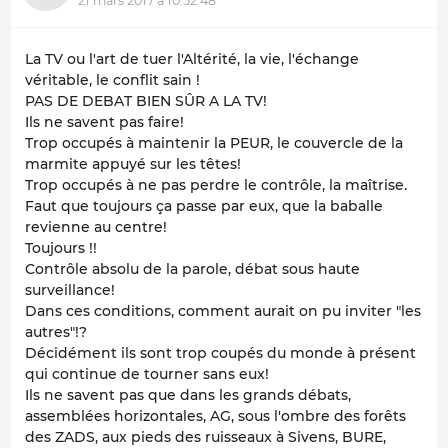
21 mars 2017 à 10:52:48
La TV ou
l'art de tuer l'Altérité, la vie, l'échange
véritable, le conflit sain !
PAS DE DEBAT BIEN SÛR A LA TV!
Ils ne savent pas faire!
Trop occupés à maintenir la PEUR, le couvercle de la
marmite appuyé sur les têtes!
Trop occupés à ne pas perdre le contrôle, la maîtrise.
Faut que toujours ça passe par eux, que la
baballe
revienne au centre!
Toujours !!
Contrôle absolu de la parole,
débat sous haute
surveillance
!
Dans ces conditions, comment aurait on pu inviter "les
autres"!?
Décidément
ils
sont trop coupés du monde à présent
qui continue de tourner sans eux!
Ils ne savent pas que dans les grands débats,
assemblées horizontales, AG, sous l'ombre des forêts
des ZADS, aux pieds des ruisseaux à Sivens, BURE,