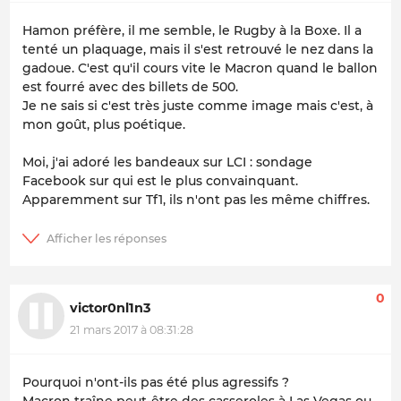
Hamon préfère, il me semble, le Rugby à la Boxe. Il a
tenté un plaquage, mais il s'est retrouvé le nez dans la
gadoue. C'est qu'il cours vite le Macron quand le ballon
est fourré avec des billets de 500.
Je ne sais si c'est très juste comme image mais c'est, à
mon goût, plus poétique.
Moi, j'ai adoré les bandeaux sur LCI : sondage
Facebook sur qui est le plus convainquant.
Apparemment sur Tf1, ils n'ont pas les même chiffres.
0
victor0nl1n3
21 mars 2017 à 08:31:28
Pourquoi n'ont-ils pas été plus agressifs ?
Macron traîne peut-être des casseroles à Las Vegas ou