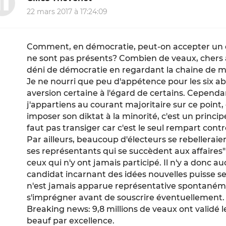
22 mars 2017 à 17:24:09
Comment, en démocratie, peut-on accepter un d
ne sont pas présents? Combien de veaux, chers à
déni de démocratie en regardant la chaine de m..
Je ne nourri que peu d'appétence pour les six 
aversion certaine à l'égard de certains. Cependa
j'appartiens au courant majoritaire sur ce point,
imposer son diktat à la minorité, c'est un princi
faut pas transiger car c'est le seul rempart contr
Par ailleurs, beaucoup d'électeurs se rebelleraien
ses représentants qui se succèdent aux affaires" 
ceux qui n'y ont jamais participé. Il n'y a donc
candidat incarnant des idées nouvelles puisse s
n'est jamais apparue représentative spontanément
s'imprégner avant de souscrire éventuellement.
Breaking news: 9,8 millions de veaux ont validé 
beauf par excellence.