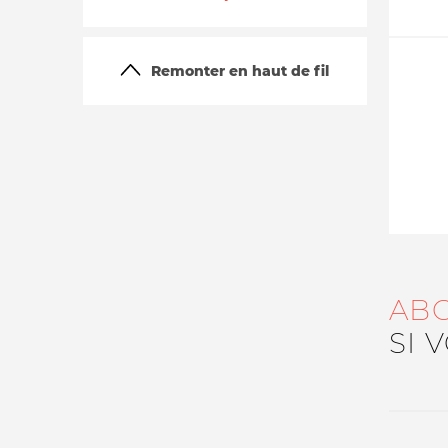
Remonter en haut de fil
La vie du site
AB
SI 