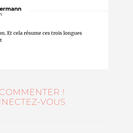
dermann
n
n. Et cela résume ces trois longues
t
Qui sommes-nous ?
 COMMENTER !
NECTEZ-VOUS