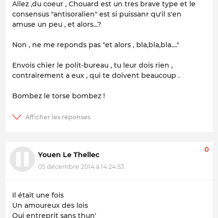
Allez ,du coeur , Chouard est un tres brave type et le
consensus "antisoralien" est si puissanr qu'il s'en
amuse un peu , et alors...?
Non , ne me reponds pas "et alors , bla,bla,bla...."
Envois chier le polit-bureau , tu leur dois rien ,
contrairement a eux , qui te doivent beaucoup .
Bombez le torse bombez !
0
Youen Le Thellec
05 décembre 2014 à 14:24:53
Il était une fois
Un amoureux des lois
Qui entreprit sans thun'