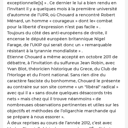
exceptionnelle[s] » . Ce dernier le lui a bien rendu en
l’invitant il y a quelques mois à la première université
d’automne de l’UPR, où Chouard a rencontré Robert
Ménard, un homme « courageux » dont le« combat
pour la liberté d’expression n’est pas facile » .
Toujours du côté des anti-européens de droite, il
encense le député européen britannique Nigel
Farage, de l’UKIP qui serait donc un « remarquable
résistant à la tyrannie mondialiste » .
Etienne Chouard a même accepté en octobre 2011 de
débattre, à l’invitation du sulfureux Jean Robin, avec
Yvan Blot, théoricien historique du Grece, du Club de
l’Horloge et du Front national. Sans rien dire du
caractère fasciste du bonhomme, Chouard le présente
au contraire sur son site comme « un "libéral" radical »
avec qui il a « sans doute quelques désaccords très
nets » mais chez qui il trouve néanmoins « de
nombreuses observations pertinentes et utiles sur les
objectifs et méthodes de l’oligarchie marchande qui
se prépare à nous essorer ».
À deux reprises au cours de l’année 2012, c’est avec