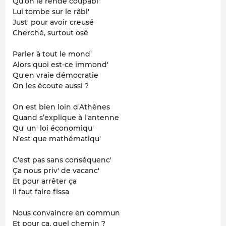
Qu'on le rende coupabl'
Lui tombe sur le râbl'
Just' pour avoir creusé
Cherché, surtout osé
Parler à tout le mond'
Alors quoi est-ce immond'
Qu'en vraie démocratie
On les écoute aussi ?
On est bien loin d'Athènes
Quand s’explique à l'antenne
Qu' un' loi économiqu'
N'est que mathématiqu'
C'est pas sans conséquenc'
Ça nous priv' de vacanc'
Et pour arrêter ça
Il faut faire fissa
Nous convaincre en commun
Et pour ça, quel chemin ?