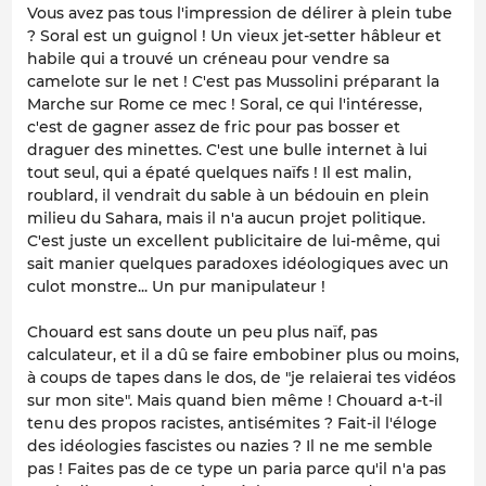
Vous avez pas tous l'impression de délirer à plein tube
? Soral est un guignol ! Un vieux jet-setter hâbleur et
habile qui a trouvé un créneau pour vendre sa
camelote sur le net ! C'est pas Mussolini préparant la
Marche sur Rome ce mec ! Soral, ce qui l'intéresse,
c'est de gagner assez de fric pour pas bosser et
draguer des minettes. C'est une bulle internet à lui
tout seul, qui a épaté quelques naïfs ! Il est malin,
roublard, il vendrait du sable à un bédouin en plein
milieu du Sahara, mais il n'a aucun projet politique.
C'est juste un excellent publicitaire de lui-même, qui
sait manier quelques paradoxes idéologiques avec un
culot monstre... Un pur manipulateur !
Chouard est sans doute un peu plus naïf, pas
calculateur, et il a dû se faire embobiner plus ou moins,
à coups de tapes dans le dos, de
"je relaierai tes vidéos
sur mon site".
Mais quand bien même ! Chouard a-t-il
tenu des propos racistes, antisémites ? Fait-il l'éloge
des idéologies fascistes ou nazies ? Il ne me semble
pas ! Faites pas de ce type un paria parce qu'il n'a pas