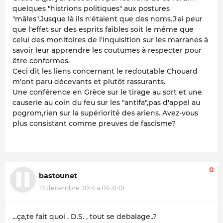
quelques "histrions politiques" aux postures
"mâles".Jusque là ils n'étaient que des noms.J'ai peur
que l'effet sur des esprits faibles soit le même que
celui des monitoires de l'inquisition sur les marranes à
savoir leur apprendre les coutumes à respecter pour
être conformes.
Ceci dit les liens concernant le redoutable Chouard
m'ont paru décevants et plutôt rassurants.
Une conférence en Grèce sur le tirage au sort et une
causerie au coin du feu sur les "antifa",pas d'appel au
pogrom,rien sur la supériorité des ariens. Avez-vous
plus consistant comme preuves de fascisme?
0
bastounet
17 décembre 2014 à 04:31:01
...ça,te fait quoi , D.S. , tout se debalage..?