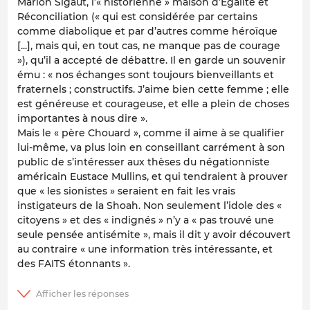
Marion Sigaut, l’« historienne » maison d’Égalité et
Réconciliation (« qui est considérée par certains
comme diabolique et par d’autres comme héroïque
[...], mais qui, en tout cas, ne manque pas de courage
»), qu’il a accepté de débattre. Il en garde un souvenir
ému : « nos échanges sont toujours bienveillants et
fraternels ; constructifs. J’aime bien cette femme ; elle
est généreuse et courageuse, et elle a plein de choses
importantes à nous dire ».
Mais le « père Chouard », comme il aime à se qualifier
lui-même, va plus loin en conseillant carrément à son
public de s’intéresser aux thèses du négationniste
américain Eustace Mullins, et qui tendraient à prouver
que « les sionistes » seraient en fait les vrais
instigateurs de la Shoah. Non seulement l’idole des «
citoyens » et des « indignés » n’y a « pas trouvé une
seule pensée antisémite », mais il dit y avoir découvert
au contraire « une information très intéressante, et
des FAITS étonnants ».