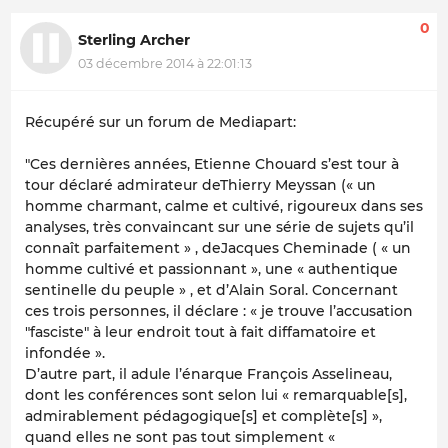
0
Sterling Archer
03 décembre 2014 à 22:01:13
Récupéré sur un forum de Mediapart:
"Ces dernières années, Etienne Chouard s’est tour à
tour déclaré admirateur deThierry Meyssan (« un
homme charmant, calme et cultivé, rigoureux dans ses
analyses, très convaincant sur une série de sujets qu’il
connaît parfaitement » , deJacques Cheminade ( « un
homme cultivé et passionnant », une « authentique
sentinelle du peuple » , et d’Alain Soral. Concernant
ces trois personnes, il déclare : « je trouve l’accusation
"fasciste" à leur endroit tout à fait diffamatoire et
infondée ».
D’autre part, il adule l’énarque François Asselineau,
dont les conférences sont selon lui « remarquable[s],
admirablement pédagogique[s] et complète[s] »,
quand elles ne sont pas tout simplement «