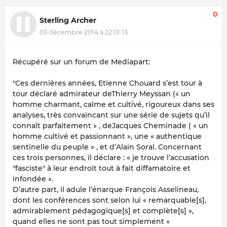
0
Sterling Archer
03 décembre 2014 à 22:01:13
Récupéré sur un forum de Mediapart:
"Ces dernières années, Etienne Chouard s’est tour à
tour déclaré admirateur deThierry Meyssan (« un
homme charmant, calme et cultivé, rigoureux dans ses
analyses, très convaincant sur une série de sujets qu’il
connaît parfaitement » , deJacques Cheminade ( « un
homme cultivé et passionnant », une « authentique
sentinelle du peuple » , et d’Alain Soral. Concernant
ces trois personnes, il déclare : « je trouve l’accusation
"fasciste" à leur endroit tout à fait diffamatoire et
infondée ».
D’autre part, il adule l’énarque François Asselineau,
dont les conférences sont selon lui « remarquable[s],
admirablement pédagogique[s] et complète[s] »,
quand elles ne sont pas tout simplement «