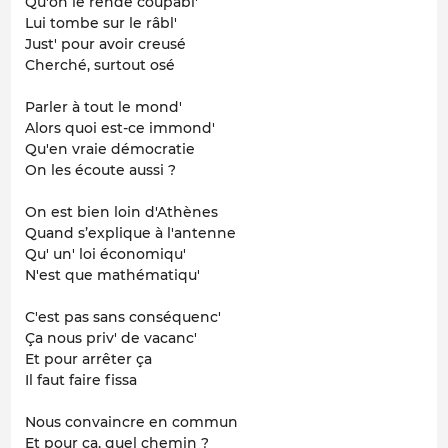
Qu'on le rende coupabl'
Lui tombe sur le râbl'
Just' pour avoir creusé
Cherché, surtout osé
Parler à tout le mond'
Alors quoi est-ce immond'
Qu'en vraie démocratie
On les écoute aussi ?
On est bien loin d'Athènes
Quand s’explique à l'antenne
Qu' un' loi économiqu'
N'est que mathématiqu'
C'est pas sans conséquenc'
Ça nous priv' de vacanc'
Et pour arrêter ça
Il faut faire fissa
Nous convaincre en commun
Et pour ça, quel chemin ?