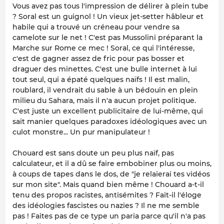
Vous avez pas tous l'impression de délirer à plein tube
? Soral est un guignol ! Un vieux jet-setter hâbleur et
habile qui a trouvé un créneau pour vendre sa
camelote sur le net ! C'est pas Mussolini préparant la
Marche sur Rome ce mec ! Soral, ce qui l'intéresse,
c'est de gagner assez de fric pour pas bosser et
draguer des minettes. C'est une bulle internet à lui
tout seul, qui a épaté quelques naïfs ! Il est malin,
roublard, il vendrait du sable à un bédouin en plein
milieu du Sahara, mais il n'a aucun projet politique.
C'est juste un excellent publicitaire de lui-même, qui
sait manier quelques paradoxes idéologiques avec un
culot monstre... Un pur manipulateur !
Chouard est sans doute un peu plus naïf, pas
calculateur, et il a dû se faire embobiner plus ou moins,
à coups de tapes dans le dos, de
"je relaierai tes vidéos
sur mon site".
Mais quand bien même ! Chouard a-t-il
tenu des propos racistes, antisémites ? Fait-il l'éloge
des idéologies fascistes ou nazies ? Il ne me semble
pas ! Faites pas de ce type un paria parce qu'il n'a pas