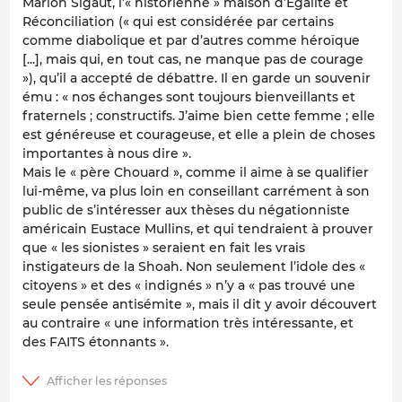
Marion Sigaut, l’« historienne » maison d’Égalité et
Réconciliation (« qui est considérée par certains
comme diabolique et par d’autres comme héroïque
[...], mais qui, en tout cas, ne manque pas de courage
»), qu’il a accepté de débattre. Il en garde un souvenir
ému : « nos échanges sont toujours bienveillants et
fraternels ; constructifs. J’aime bien cette femme ; elle
est généreuse et courageuse, et elle a plein de choses
importantes à nous dire ».
Mais le « père Chouard », comme il aime à se qualifier
lui-même, va plus loin en conseillant carrément à son
public de s’intéresser aux thèses du négationniste
américain Eustace Mullins, et qui tendraient à prouver
que « les sionistes » seraient en fait les vrais
instigateurs de la Shoah. Non seulement l’idole des «
citoyens » et des « indignés » n’y a « pas trouvé une
seule pensée antisémite », mais il dit y avoir découvert
au contraire « une information très intéressante, et
des FAITS étonnants ».