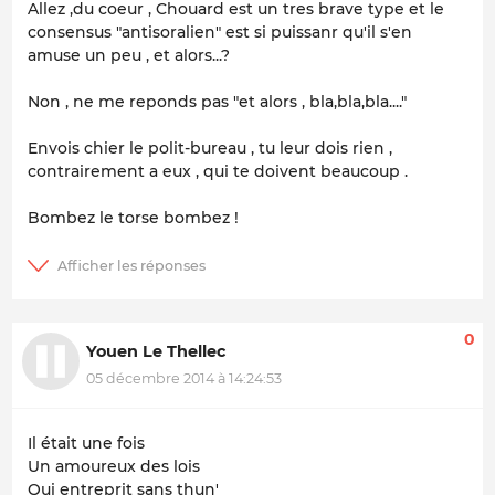
Allez ,du coeur , Chouard est un tres brave type et le
consensus "antisoralien" est si puissanr qu'il s'en
amuse un peu , et alors...?
Non , ne me reponds pas "et alors , bla,bla,bla...."
Envois chier le polit-bureau , tu leur dois rien ,
contrairement a eux , qui te doivent beaucoup .
Bombez le torse bombez !
0
Youen Le Thellec
05 décembre 2014 à 14:24:53
Il était une fois
Un amoureux des lois
Qui entreprit sans thun'