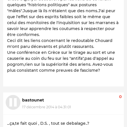
quelques "histrions politiques" aux postures
"mâles".Jusque là ils n'étaient que des noms.J'ai peur
que l'effet sur des esprits faibles soit le même que
celui des monitoires de l'inquisition sur les marranes à
savoir leur apprendre les coutumes à respecter pour
être conformes.
Ceci dit les liens concernant le redoutable Chouard
m'ont paru décevants et plutôt rassurants.
Une conférence en Grèce sur le tirage au sort et une
causerie au coin du feu sur les "antifa",pas d'appel au
pogrom,rien sur la supériorité des ariens. Avez-vous
plus consistant comme preuves de fascisme?
0
bastounet
17 décembre 2014 à 04:31:01
...ça,te fait quoi , D.S. , tout se debalage..?