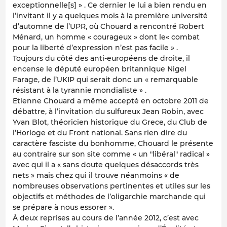
exceptionnelle[s] » . Ce dernier le lui a bien rendu en
l’invitant il y a quelques mois à la première université
d’automne de l’UPR, où Chouard a rencontré Robert
Ménard, un homme « courageux » dont le« combat
pour la liberté d’expression n’est pas facile » .
Toujours du côté des anti-européens de droite, il
encense le député européen britannique Nigel
Farage, de l’UKIP qui serait donc un « remarquable
résistant à la tyrannie mondialiste » .
Etienne Chouard a même accepté en octobre 2011 de
débattre, à l’invitation du sulfureux Jean Robin, avec
Yvan Blot, théoricien historique du Grece, du Club de
l’Horloge et du Front national. Sans rien dire du
caractère fasciste du bonhomme, Chouard le présente
au contraire sur son site comme « un "libéral" radical »
avec qui il a « sans doute quelques désaccords très
nets » mais chez qui il trouve néanmoins « de
nombreuses observations pertinentes et utiles sur les
objectifs et méthodes de l’oligarchie marchande qui
se prépare à nous essorer ».
À deux reprises au cours de l’année 2012, c’est avec