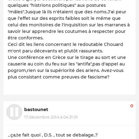
quelques "histrions politiques" aux postures
"mâles".Jusque là ils n'étaient que des noms.J'ai peur
que l'effet sur des esprits faibles soit le même que
celui des monitoires de l'inquisition sur les marranes à
savoir leur apprendre les coutumes à respecter pour
être conformes.
Ceci dit les liens concernant le redoutable Chouard
m'ont paru décevants et plutôt rassurants.
Une conférence en Grèce sur le tirage au sort et une
causerie au coin du feu sur les "antifa",pas d'appel au
pogrom,rien sur la supériorité des ariens. Avez-vous
plus consistant comme preuves de fascisme?
0
bastounet
17 décembre 2014 à 04:31:01
...ça,te fait quoi , D.S. , tout se debalage..?