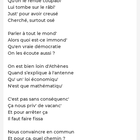
Qu'on le rende coupabl'
Lui tombe sur le râbl'
Just' pour avoir creusé
Cherché, surtout osé
Parler à tout le mond'
Alors quoi est-ce immond'
Qu'en vraie démocratie
On les écoute aussi ?
On est bien loin d'Athènes
Quand s’explique à l'antenne
Qu' un' loi économiqu'
N'est que mathématiqu'
C'est pas sans conséquenc'
Ça nous priv' de vacanc'
Et pour arrêter ça
Il faut faire fissa
Nous convaincre en commun
Et pour ça, quel chemin ?