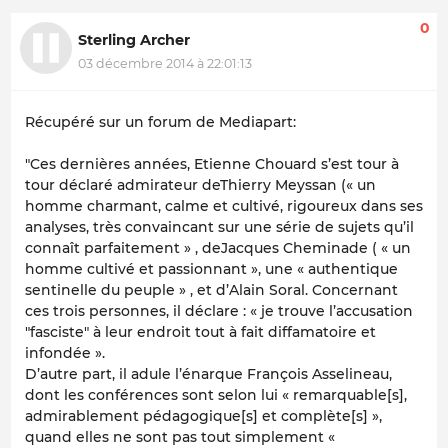
0
Sterling Archer
03 décembre 2014 à 22:01:13
Récupéré sur un forum de Mediapart:
"Ces dernières années, Etienne Chouard s’est tour à
tour déclaré admirateur deThierry Meyssan (« un
homme charmant, calme et cultivé, rigoureux dans ses
analyses, très convaincant sur une série de sujets qu’il
connaît parfaitement » , deJacques Cheminade ( « un
homme cultivé et passionnant », une « authentique
sentinelle du peuple » , et d’Alain Soral. Concernant
ces trois personnes, il déclare : « je trouve l’accusation
"fasciste" à leur endroit tout à fait diffamatoire et
infondée ».
D’autre part, il adule l’énarque François Asselineau,
dont les conférences sont selon lui « remarquable[s],
admirablement pédagogique[s] et complète[s] »,
quand elles ne sont pas tout simplement «