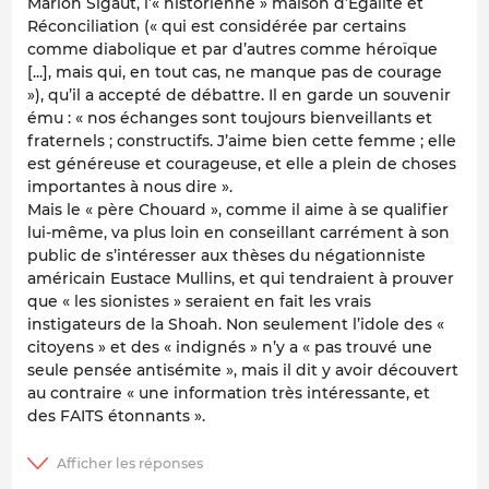
Marion Sigaut, l’« historienne » maison d’Égalité et
Réconciliation (« qui est considérée par certains
comme diabolique et par d’autres comme héroïque
[...], mais qui, en tout cas, ne manque pas de courage
»), qu’il a accepté de débattre. Il en garde un souvenir
ému : « nos échanges sont toujours bienveillants et
fraternels ; constructifs. J’aime bien cette femme ; elle
est généreuse et courageuse, et elle a plein de choses
importantes à nous dire ».
Mais le « père Chouard », comme il aime à se qualifier
lui-même, va plus loin en conseillant carrément à son
public de s’intéresser aux thèses du négationniste
américain Eustace Mullins, et qui tendraient à prouver
que « les sionistes » seraient en fait les vrais
instigateurs de la Shoah. Non seulement l’idole des «
citoyens » et des « indignés » n’y a « pas trouvé une
seule pensée antisémite », mais il dit y avoir découvert
au contraire « une information très intéressante, et
des FAITS étonnants ».