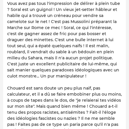
Vous avez pas tous l'impression de délirer à plein tube
? Soral est un guignol ! Un vieux jet-setter hâbleur et
habile qui a trouvé un créneau pour vendre sa
camelote sur le net ! C'est pas Mussolini préparant la
Marche sur Rome ce mec ! Soral, ce qui l'intéresse,
c'est de gagner assez de fric pour pas bosser et
draguer des minettes. C'est une bulle internet à lui
tout seul, qui a épaté quelques naïfs ! Il est malin,
roublard, il vendrait du sable à un bédouin en plein
milieu du Sahara, mais il n'a aucun projet politique.
C'est juste un excellent publicitaire de lui-même, qui
sait manier quelques paradoxes idéologiques avec un
culot monstre... Un pur manipulateur !
Chouard est sans doute un peu plus naïf, pas
calculateur, et il a dû se faire embobiner plus ou moins,
à coups de tapes dans le dos, de
"je relaierai tes vidéos
sur mon site".
Mais quand bien même ! Chouard a-t-il
tenu des propos racistes, antisémites ? Fait-il l'éloge
des idéologies fascistes ou nazies ? Il ne me semble
pas ! Faites pas de ce type un paria parce qu'il n'a pas