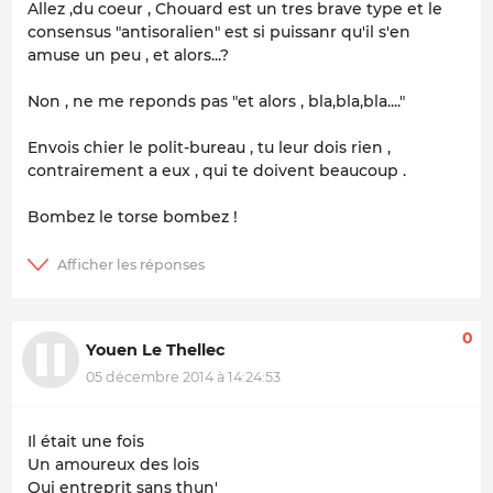
Allez ,du coeur , Chouard est un tres brave type et le
consensus "antisoralien" est si puissanr qu'il s'en
amuse un peu , et alors...?
Non , ne me reponds pas "et alors , bla,bla,bla...."
Envois chier le polit-bureau , tu leur dois rien ,
contrairement a eux , qui te doivent beaucoup .
Bombez le torse bombez !
0
Youen Le Thellec
05 décembre 2014 à 14:24:53
Il était une fois
Un amoureux des lois
Qui entreprit sans thun'