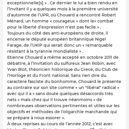
exceptionnelle[s] » . Ce dernier le lui a bien rendu en
l’invitant il y a quelques mois à la première université
d’automne de l’UPR, où Chouard a rencontré Robert
Ménard, un homme « courageux » dont le« combat
pour la liberté d’expression n’est pas facile » .
Toujours du côté des anti-européens de droite, il
encense le député européen britannique Nigel
Farage, de l’UKIP qui serait donc un « remarquable
résistant à la tyrannie mondialiste » .
Etienne Chouard a même accepté en octobre 2011 de
débattre, à l’invitation du sulfureux Jean Robin, avec
Yvan Blot, théoricien historique du Grece, du Club de
l’Horloge et du Front national. Sans rien dire du
caractère fasciste du bonhomme, Chouard le présente
au contraire sur son site comme « un "libéral" radical »
avec qui il a « sans doute quelques désaccords très
nets » mais chez qui il trouve néanmoins « de
nombreuses observations pertinentes et utiles sur les
objectifs et méthodes de l’oligarchie marchande qui
se prépare à nous essorer ».
À deux reprises au cours de l’année 2012, c’est avec