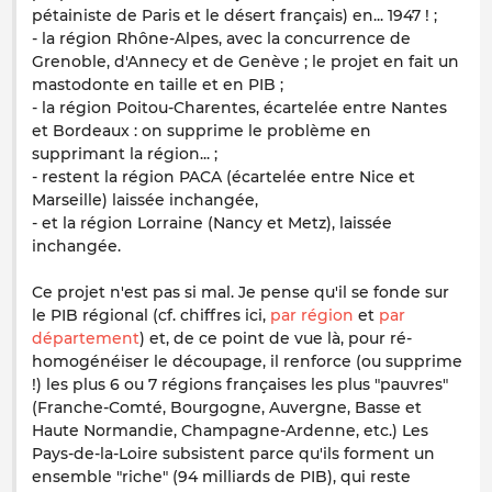
pétainiste de
Paris et le désert français
) en... 1947 ! ;
- la région Rhône-Alpes, avec la concurrence de
Grenoble, d'Annecy et de Genève ; le projet en fait un
mastodonte en taille et en PIB ;
- la région Poitou-Charentes, écartelée entre Nantes
et Bordeaux : on supprime le problème en
supprimant la région... ;
- restent la région PACA (écartelée entre Nice et
Marseille) laissée inchangée,
- et la région Lorraine (Nancy et Metz), laissée
inchangée.
Ce projet n'est pas si mal. Je pense qu'il se fonde sur
le PIB régional (cf. chiffres ici,
par région
et
par
département
) et, de ce point de vue là, pour ré-
homogénéiser le découpage, il renforce (ou supprime
!) les plus 6 ou 7 régions françaises les plus "pauvres"
(Franche-Comté, Bourgogne, Auvergne, Basse et
Haute Normandie, Champagne-Ardenne, etc.) Les
Pays-de-la-Loire subsistent parce qu'ils forment un
ensemble "riche" (94 milliards de PIB), qui reste