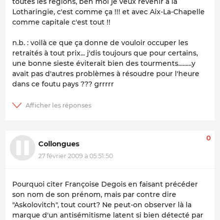
toutes les régions, ben moi je veux revenir à la
Lotharingie, c'est comme ça !!! et avec Aix-La-Chapelle
comme capitale c'est tout !!
n.b. : voilà ce que ça donne de vouloir occuper les
retraités à tout prix... j'dis toujours que pour certains,
une bonne sieste éviterait bien des tourments.........y
avait pas d'autres problèmes à résoudre pour l'heure
dans ce foutu pays ??? grrrrr
0
Collongues
27 février 2009 à 05:51:50
Pourquoi citer Françoise Degois en faisant précéder
son nom de son prénom, mais par contre dire
"Askolovitch", tout court? Ne peut-on observer là la
marque d'un antisémitisme latent si bien détecté par