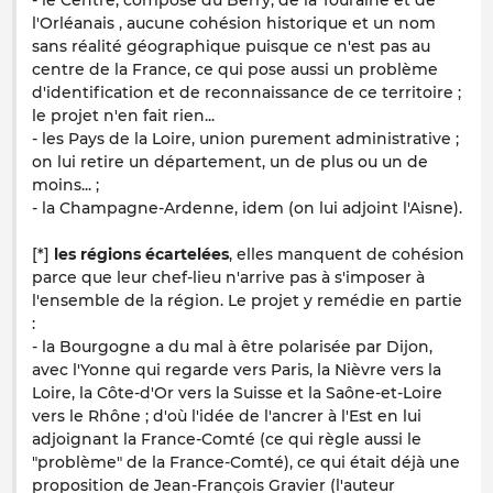
- le Centre, composé du Berry, de la Touraine et de
l'Orléanais , aucune cohésion historique et un nom
sans réalité géographique puisque ce n'est pas au
centre de la France, ce qui pose aussi un problème
d'identification et de reconnaissance de ce territoire ;
le projet n'en fait rien...
- les Pays de la Loire, union purement administrative ;
on lui retire un département, un de plus ou un de
moins... ;
- la Champagne-Ardenne, idem (on lui adjoint l'Aisne).
[*]
les régions écartelées
, elles manquent de cohésion
parce que leur chef-lieu n'arrive pas à s'imposer à
l'ensemble de la région. Le projet y remédie en partie
:
- la Bourgogne a du mal à être polarisée par Dijon,
avec l'Yonne qui regarde vers Paris, la Nièvre vers la
Loire, la Côte-d'Or vers la Suisse et la Saône-et-Loire
vers le Rhône ; d'où l'idée de l'ancrer à l'Est en lui
adjoignant la France-Comté (ce qui règle aussi le
"problème" de la France-Comté), ce qui était déjà une
proposition de Jean-François Gravier (l'auteur