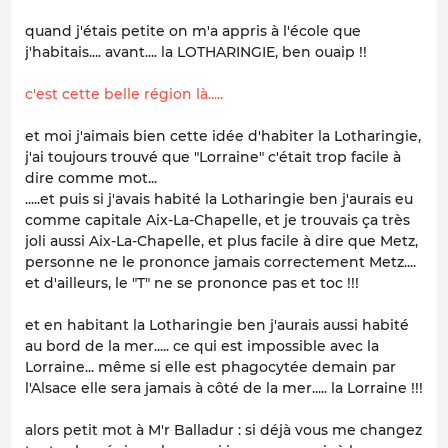
quand j'étais petite on m'a appris à l'école que
j'habitais.... avant.... la LOTHARINGIE, ben ouaip !!
c'est cette belle région là.....
et moi j'aimais bien cette idée d'habiter la Lotharingie,
j'ai toujours trouvé que "Lorraine" c'était trop facile à
dire comme mot...
.....et puis si j'avais habité la Lotharingie ben j'aurais eu
comme capitale Aix-La-Chapelle, et je trouvais ça très
joli aussi Aix-La-Chapelle, et plus facile à dire que Metz,
personne ne le prononce jamais correctement Metz....
et d'ailleurs, le "T" ne se prononce pas et toc !!!
et en habitant la Lotharingie ben j'aurais aussi habité
au bord de la mer..... ce qui est impossible avec la
Lorraine... même si elle est phagocytée demain par
l'Alsace elle sera jamais à côté de la mer..... la Lorraine !!!
alors petit mot à M'r Balladur : si déjà vous me changez