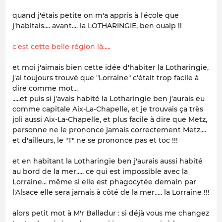
quand j'étais petite on m'a appris à l'école que
j'habitais.... avant.... la LOTHARINGIE, ben ouaip !!
c'est cette belle région là.....
et moi j'aimais bien cette idée d'habiter la Lotharingie,
j'ai toujours trouvé que "Lorraine" c'était trop facile à
dire comme mot...
.....et puis si j'avais habité la Lotharingie ben j'aurais eu
comme capitale Aix-La-Chapelle, et je trouvais ça très
joli aussi Aix-La-Chapelle, et plus facile à dire que Metz,
personne ne le prononce jamais correctement Metz....
et d'ailleurs, le "T" ne se prononce pas et toc !!!
et en habitant la Lotharingie ben j'aurais aussi habité
au bord de la mer..... ce qui est impossible avec la
Lorraine... même si elle est phagocytée demain par
l'Alsace elle sera jamais à côté de la mer..... la Lorraine !!!
alors petit mot à M'r Balladur : si déjà vous me changez