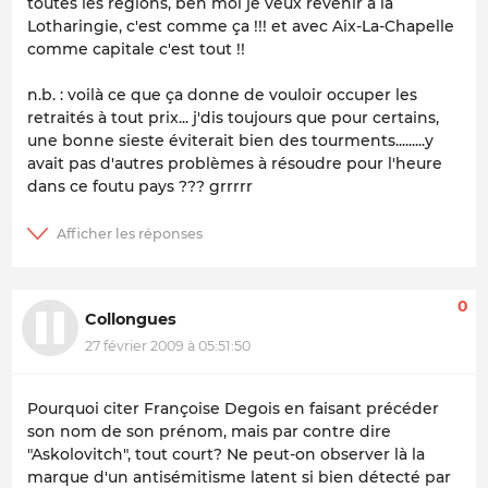
toutes les régions, ben moi je veux revenir à la
Lotharingie, c'est comme ça !!! et avec Aix-La-Chapelle
comme capitale c'est tout !!
n.b. : voilà ce que ça donne de vouloir occuper les
retraités à tout prix... j'dis toujours que pour certains,
une bonne sieste éviterait bien des tourments.........y
avait pas d'autres problèmes à résoudre pour l'heure
dans ce foutu pays ??? grrrrr
0
Collongues
27 février 2009 à 05:51:50
Pourquoi citer Françoise Degois en faisant précéder
son nom de son prénom, mais par contre dire
"Askolovitch", tout court? Ne peut-on observer là la
marque d'un antisémitisme latent si bien détecté par