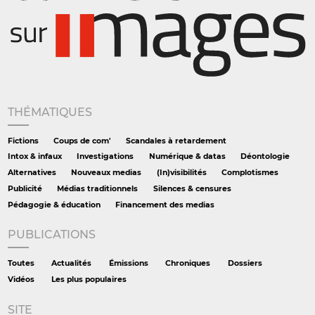
THÉMATIQUES
Fictions
Coups de com'
Scandales à retardement
Intox & infaux
Investigations
Numérique & datas
Déontologie
Alternatives
Nouveaux medias
(In)visibilités
Complotismes
Publicité
Médias traditionnels
Silences & censures
Pédagogie & éducation
Financement des medias
PUBLICATIONS
Toutes
Actualités
Émissions
Chroniques
Dossiers
Vidéos
Les plus populaires
SITE