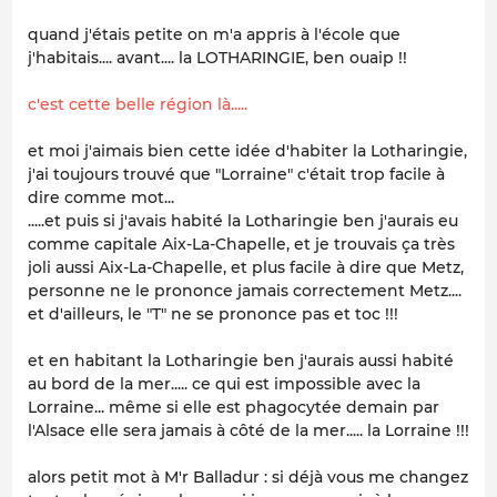
quand j'étais petite on m'a appris à l'école que
j'habitais.... avant.... la LOTHARINGIE, ben ouaip !!
c'est cette belle région là.....
et moi j'aimais bien cette idée d'habiter la Lotharingie,
j'ai toujours trouvé que "Lorraine" c'était trop facile à
dire comme mot...
.....et puis si j'avais habité la Lotharingie ben j'aurais eu
comme capitale Aix-La-Chapelle, et je trouvais ça très
joli aussi Aix-La-Chapelle, et plus facile à dire que Metz,
personne ne le prononce jamais correctement Metz....
et d'ailleurs, le "T" ne se prononce pas et toc !!!
et en habitant la Lotharingie ben j'aurais aussi habité
au bord de la mer..... ce qui est impossible avec la
Lorraine... même si elle est phagocytée demain par
l'Alsace elle sera jamais à côté de la mer..... la Lorraine !!!
alors petit mot à M'r Balladur : si déjà vous me changez