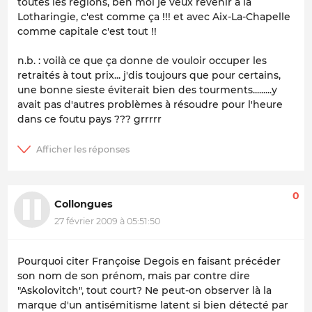
toutes les régions, ben moi je veux revenir à la
Lotharingie, c'est comme ça !!! et avec Aix-La-Chapelle
comme capitale c'est tout !!
n.b. : voilà ce que ça donne de vouloir occuper les
retraités à tout prix... j'dis toujours que pour certains,
une bonne sieste éviterait bien des tourments.........y
avait pas d'autres problèmes à résoudre pour l'heure
dans ce foutu pays ??? grrrrr
0
Collongues
27 février 2009 à 05:51:50
Pourquoi citer Françoise Degois en faisant précéder
son nom de son prénom, mais par contre dire
"Askolovitch", tout court? Ne peut-on observer là la
marque d'un antisémitisme latent si bien détecté par