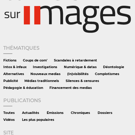
THÉMATIQUES
Fictions
Coups de com'
Scandales à retardement
Intox & infaux
Investigations
Numérique & datas
Déontologie
Alternatives
Nouveaux medias
(In)visibilités
Complotismes
Publicité
Médias traditionnels
Silences & censures
Pédagogie & éducation
Financement des medias
PUBLICATIONS
Toutes
Actualités
Émissions
Chroniques
Dossiers
Vidéos
Les plus populaires
SITE