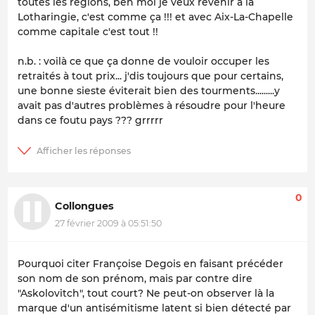
toutes les régions, ben moi je veux revenir à la
Lotharingie, c'est comme ça !!! et avec Aix-La-Chapelle
comme capitale c'est tout !!
n.b. : voilà ce que ça donne de vouloir occuper les
retraités à tout prix... j'dis toujours que pour certains,
une bonne sieste éviterait bien des tourments.........y
avait pas d'autres problèmes à résoudre pour l'heure
dans ce foutu pays ??? grrrrr
0
Collongues
27 février 2009 à 05:51:50
Pourquoi citer Françoise Degois en faisant précéder
son nom de son prénom, mais par contre dire
"Askolovitch", tout court? Ne peut-on observer là la
marque d'un antisémitisme latent si bien détecté par