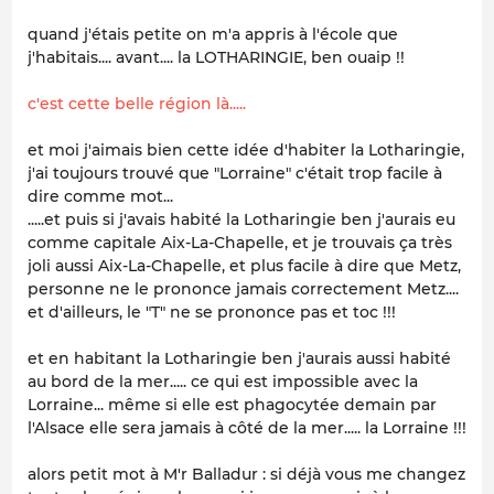
quand j'étais petite on m'a appris à l'école que
j'habitais.... avant.... la LOTHARINGIE, ben ouaip !!
c'est cette belle région là.....
et moi j'aimais bien cette idée d'habiter la Lotharingie,
j'ai toujours trouvé que "Lorraine" c'était trop facile à
dire comme mot...
.....et puis si j'avais habité la Lotharingie ben j'aurais eu
comme capitale Aix-La-Chapelle, et je trouvais ça très
joli aussi Aix-La-Chapelle, et plus facile à dire que Metz,
personne ne le prononce jamais correctement Metz....
et d'ailleurs, le "T" ne se prononce pas et toc !!!
et en habitant la Lotharingie ben j'aurais aussi habité
au bord de la mer..... ce qui est impossible avec la
Lorraine... même si elle est phagocytée demain par
l'Alsace elle sera jamais à côté de la mer..... la Lorraine !!!
alors petit mot à M'r Balladur : si déjà vous me changez