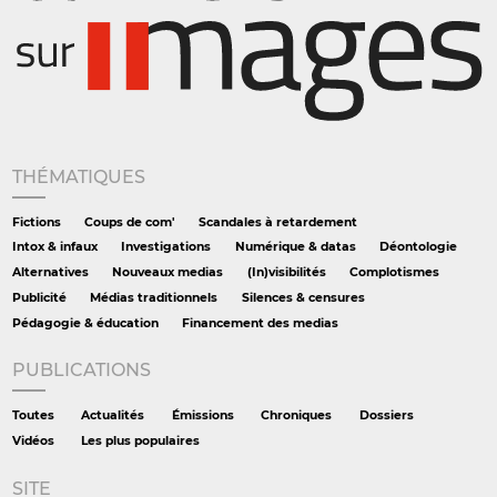
THÉMATIQUES
Fictions
Coups de com'
Scandales à retardement
Intox & infaux
Investigations
Numérique & datas
Déontologie
Alternatives
Nouveaux medias
(In)visibilités
Complotismes
Publicité
Médias traditionnels
Silences & censures
Pédagogie & éducation
Financement des medias
PUBLICATIONS
Toutes
Actualités
Émissions
Chroniques
Dossiers
Vidéos
Les plus populaires
SITE