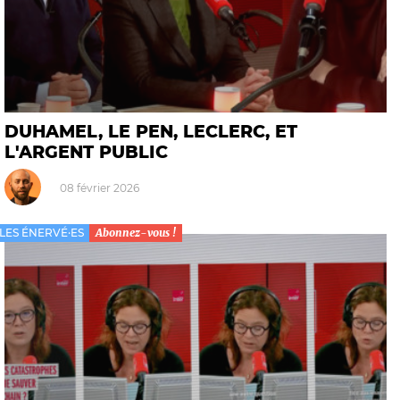
DUHAMEL, LE PEN, LECLERC, ET
L'ARGENT PUBLIC
08 février 2026
LES ÉNERVÉ·ES
Abonnez-vous !