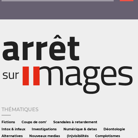
THÉMATIQUES
Fictions
Coups de com'
Scandales à retardement
Intox & infaux
Investigations
Numérique & datas
Déontologie
Alternatives
Nouveaux medias
(In)visibilités
Complotismes